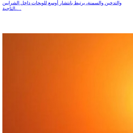
والتدخين والسمنة، يرتبط بانتشار أوسع للويحات داخل الشرايين
التاجية،…