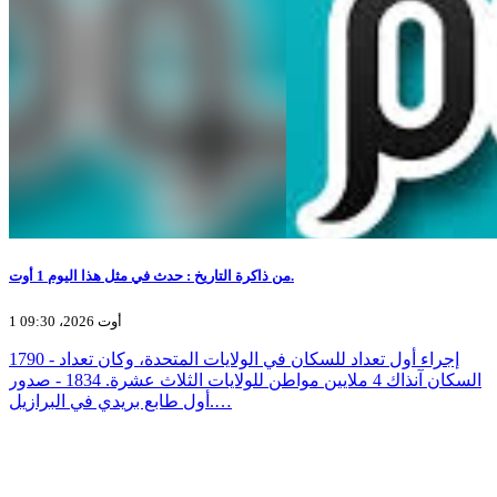
من ذاكرة التاريخ : حدث في مثل هذا اليوم 1 أوت.
1 أوت 2026، 09:30
1790 - إجراء أول تعداد للسكان في الولايات المتحدة، وكان تعداد
السكان آنذاك 4 ملايين مواطن للولايات الثلاث عشرة. 1834 - صدور
أول طابع بريدي في البرازيل.…