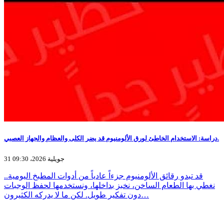
دراسة: الاستخدام الخاطئ لورق الألومنيوم قد يضر الكلى والعظام والجهاز العصبي.
31 جويلية 2026، 09:30
قد تبدو رقائق الألومنيوم جزءاً عادياً من أدوات المطبخ اليومية..
نغطي بها الطعام الساخن، نخبز بداخلها، ونستخدمها لحفظ الوجبات
دون تفكير طويل. لكن ما لا يدركه الكثيرون…