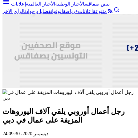
menu
نبض صفاقس
الأخبار الوطنية
الأخبار العالمية
إعلانات
متنوعة
اعلانات+
رياضة
الوفيات
قضايا و حوادث
الرأي الآخر
رجل أعمال أوروبي يلقي آلاف اليوروهات
المزيفة على عمال في دبي
24 ديسمبر 2020، 09:30