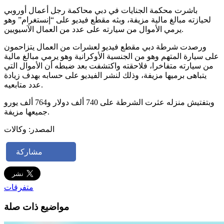
باشرت محكمة الجنايات في دبي محاكمة رجل أعمال أوروبي
لحيازته مبالغ مالية مزيفة، وبثه مقطع فيديو على “إنستغرام” وهو
يرمي الأموال من سيارته على عدد من العمال الآسيويين.
ورصدت شرطة دبي مقطع فيديو لعشرات من العمال يتزاحمون
على سيارة المتهم وهو من الجنسية الأوكرانية وهو يرمي مبالغ مالية
من سيارته متفاخرا، فلاحقته واكتشفت بعد ضبطه أن الأموال التي
يتباهى برميها مزيفة، وذلك لنشر الفيديو على حسابه بهدف زيادة
عدد متابعيه.
وبتفتيش منزله عثرت الشرطة على 740 ألف دولار و764 ألف يورو
جميعها مزيفة.
المصدر: وكالات
مشاركة
متفرقات
مواضيع ذات صلة