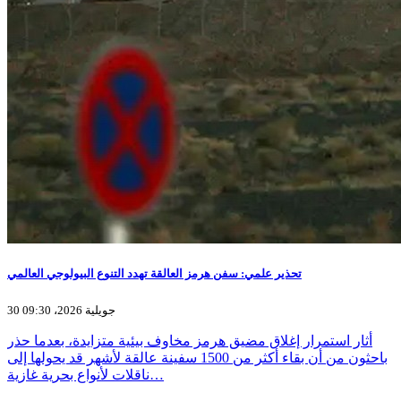
تحذير علمي: سفن هرمز العالقة تهدد التنوع البيولوجي العالمي
30 جويلية 2026، 09:30
أثار استمرار إغلاق مضيق هرمز مخاوف بيئية متزايدة، بعدما حذر
باحثون من أن بقاء أكثر من 1500 سفينة عالقة لأشهر قد يحولها إلى
ناقلات لأنواع بحرية غازية…