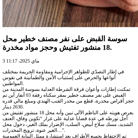
سوسة القبض على نفر مصنف خطير محل
18 منشور تفتيش وحجز مواد مخدرة.
3 ماي 2025، 11:17
في إطار التصدّي للظواهر الإجرامية ومقاومة الجريمة بمختلف
أنواعها والحرص على إستتباب الأمن والطمأنينة في نفوس
المواطنين.
تمكنت إطارات وأعوان فرقة الشرطة العدلية بسوسة المدينة من
القبض على نفر مصنف خطير بمقر سكناه رفقة 03 أنفار أين تم
حجز أقراص مخدرة، قطع من مخدر القنب الهندي ومبلغ مالي قدره
2630 دينار.
بعرض هويته على الناظم الآلي تبين وأنه محل 18 منشور تفتيش من
أجل تورطه في عدة قضايا عدلية على غرار “تكوين وفاق، العنف
الشديد، مسك سلاح أبيض، السلب، الإضرار بملك الغير، دخول محل
الغير عنوة، ترويج المخدرات…”.
تم الإحتفاظ بجميع الأطراف بعد استشارة ممثل النيابة العمومية