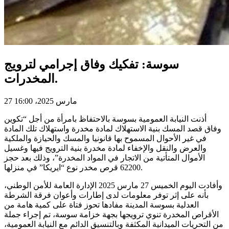
سوسة: تفكيك وفاق إجرامي لترويج
المخدرات.
27 مارس 2025، 16:00
أذنت النيابة العمومية بسوسة بالاحتفاظ بامرأة من أجل “تكوين
وفاق قصد المسك بنية الاستهلاك لمادة مخدرة واستهلاك تلك المادة
في غير الأحوال المسموح بها قانونيا والمسك والحيازة والملكية
والعرض والنقل والإخفاء لمادة مخدرة بنية الترويج فيها وغسيل
الأموال المتأتية من الاتجار في المواد المخدرة”، وذلك بعد حجز
62200 قرص مخدر نوع “ايريكا” في منزلها.
وأفادت اليوم الخميس 27 مارس 2025 الإدارة العامة للأمن الوطني،
بأنه على إثر توفر معلومات لدى إطارات وأعوان فرقة الشرطة
العدلية بسوسة المدينة مفادها تحوز فتاة على كمية هامة من
الأقراص المخدرة تنوي ترويجها بجهة خزامة سوسة، تم إجراء جملة
من التحريات الميدانية المكثفة وبالتنسيق الدائم مع النيابة العمومية،