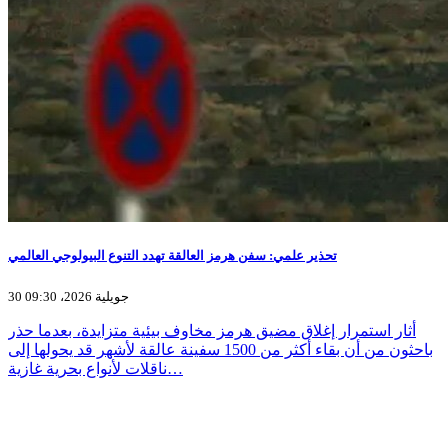
تحذير علمي: سفن هرمز العالقة تهدد التنوع البيولوجي العالمي
30 جويلية 2026، 09:30
أثار استمرار إغلاق مضيق هرمز مخاوف بيئية متزايدة، بعدما حذر
باحثون من أن بقاء أكثر من 1500 سفينة عالقة لأشهر قد يحولها إلى
ناقلات لأنواع بحرية غازية…