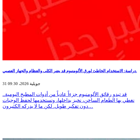
دراسة: الاستخدام الخاطئ لورق الألومنيوم قد يضر الكلى والعظام والجهاز العصبي.
31 جويلية 2026، 09:30
قد تبدو رقائق الألومنيوم جزءاً عادياً من أدوات المطبخ اليومية..
نغطي بها الطعام الساخن، نخبز بداخلها، ونستخدمها لحفظ الوجبات
دون تفكير طويل. لكن ما لا يدركه الكثيرون…