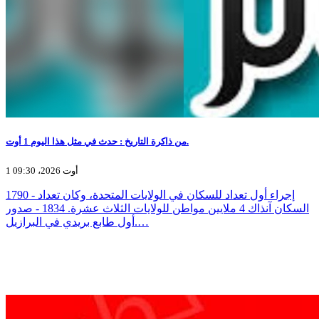
من ذاكرة التاريخ : حدث في مثل هذا اليوم 1 أوت.
1 أوت 2026، 09:30
1790 - إجراء أول تعداد للسكان في الولايات المتحدة، وكان تعداد
السكان آنذاك 4 ملايين مواطن للولايات الثلاث عشرة. 1834 - صدور
أول طابع بريدي في البرازيل.…