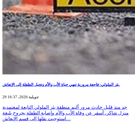
بئر الملولي: فاجعة مرورية تنهي حياة الأب والأم وتحيل الطفلة إلى الإنعاش.
29 جويلية 2026، 16:37
جد منذ قليل حادث مرور أليم منطقة بئر الملولي التابعة لمعتمدية
منزل شاكر، أسفر عن وفاة الأب والأم وإصابة الطفلة بجروح بليغة
استوجبت نقلها إلى قسم الإنعاش…