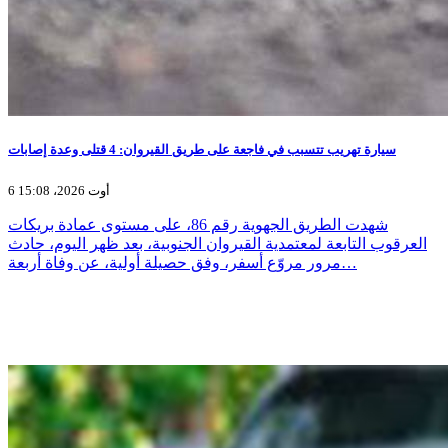
سيارة تهريب تتسبب في فاجعة على طريق القيروان: 4 قتلى وعدة إصابات
6 أوت 2026، 15:08
شهدت الطريق الجهوية رقم 86، على مستوى عمادة بريكات
العرقوب التابعة لمعتمدية القيروان الجنوبية، بعد ظهر اليوم، حادث
مرور مروّع أسفر، وفق حصيلة أولية، عن وفاة أربعة…