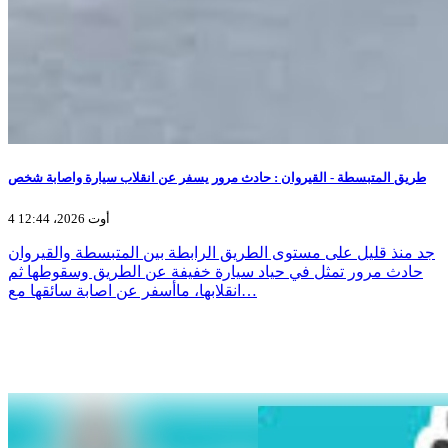
طريق المتبسطة - القيروان : حادث مرور يسفر عن انقلاب سيارة واصابة شخص
4 أوت 2026، 12:44
جد منذ قليل على مستوى الطريق الرابطة بين المتبسطة والقيروان
حادث مرور تمثل في حياد سيارة خفيفة عن الطريق وسقوطها ثم
انقلابها، ماأسفر عن اصابة سائقها مع…