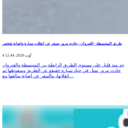
طريق المتبسطة - القيروان : حادث مرور يسفر عن انقلاب سيارة واصابة شخص
4 أوت 2026، 12:44
جد منذ قليل على مستوى الطريق الرابطة بين المتبسطة والقيروان
حادث مرور تمثل في حياد سيارة خفيفة عن الطريق وسقوطها ثم
انقلابها، ماأسفر عن اصابة سائقها مع…