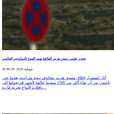
تحذير علمي: سفن هرمز العالقة تهدد التنوع البيولوجي العالمي
30 جويلية 2026، 09:30
أثار استمرار إغلاق مضيق هرمز مخاوف بيئية متزايدة، بعدما حذر
باحثون من أن بقاء أكثر من 1500 سفينة عالقة لأشهر قد يحولها إلى
ناقلات لأنواع بحرية غازية…