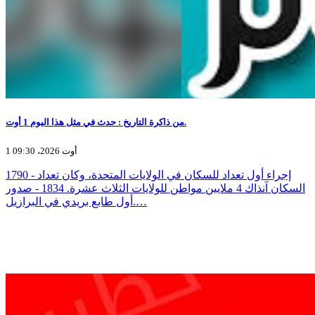
من ذاكرة التاريخ : حدث في مثل هذا اليوم 1 أوت.
1 أوت 2026، 09:30
1790 - إجراء أول تعداد للسكان في الولايات المتحدة، وكان تعداد
السكان آنذاك 4 ملايين مواطن للولايات الثلاث عشرة. 1834 - صدور
أول طابع بريدي في البرازيل.…