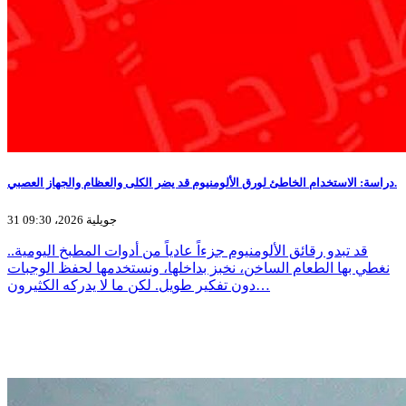
دراسة: الاستخدام الخاطئ لورق الألومنيوم قد يضر الكلى والعظام والجهاز العصبي.
31 جويلية 2026، 09:30
قد تبدو رقائق الألومنيوم جزءاً عادياً من أدوات المطبخ اليومية..
نغطي بها الطعام الساخن، نخبز بداخلها، ونستخدمها لحفظ الوجبات
دون تفكير طويل. لكن ما لا يدركه الكثيرون…