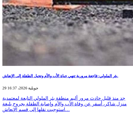
بئر الملولي: فاجعة مرورية تنهي حياة الأب والأم وتحيل الطفلة إلى الإنعاش.
29 جويلية 2026، 16:37
جد منذ قليل حادث مرور أليم منطقة بئر الملولي التابعة لمعتمدية
منزل شاكر، أسفر عن وفاة الأب والأم وإصابة الطفلة بجروح بليغة
استوجبت نقلها إلى قسم الإنعاش…