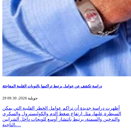
دراسة تكشف عن عوامل يرتبط تراكمها بالنوبات القلبية المفاجئة
29 جويلية 2026، 09:30
أظهرت دراسة جديدة أن تراكم عوامل الخطر القلبية التي يمكن
السيطرة عليها، مثل ارتفاع ضغط الدم والكوليسترول والسكري
والتدخين والسمنة، يرتبط بانتشار أوسع للويحات داخل الشرايين
التاجية،…