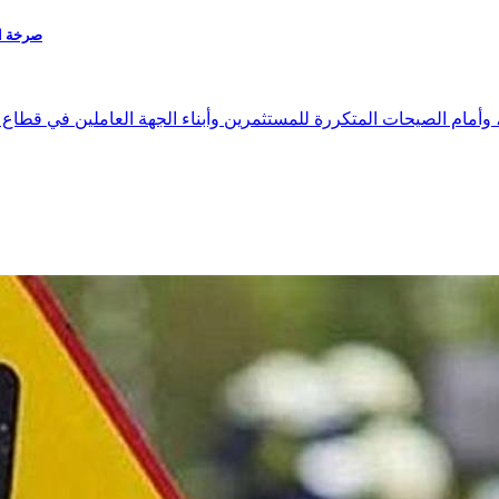
صرخة استغاث