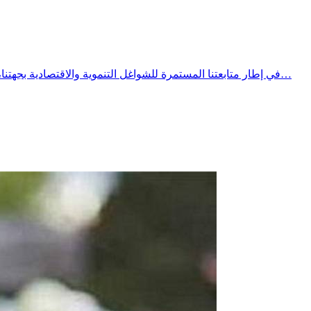
​​في إطار متابعتنا المستمرة للشواغل التنموية والاقتصادية بجهتنا، وأمام الصيحات المتكررة للمستثمرين وأبناء الجهة العاملين في قطاع السياحة والترفيه على الملك العمومي البحري، حان الوقت لنفتح بكل…