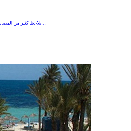
يلاحظ كثير من المصابين بالسكر أن مستوياته في الدم تكون أعلى في الصباح مقارنة ببقية أوقات اليوم، ويعود ذلك غالبًا إلى ما يُعرف بـ”ظاهرة الفجر”، حيث يؤدي…