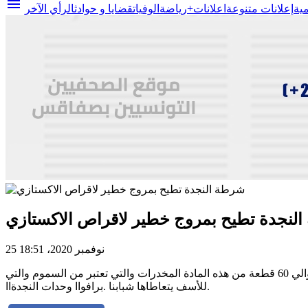
menu
مية
إعلانات متنوعة
اعلانات+
رياضة
الوفيات
قضايا و حوادث
الرأي الآخر
لنجدة تطيح بمروج خطير لاقراص الاكستازي
25 نوفمبر 2020، 18:51
تم منذ قليل الإطاحة بأحد مروجي مادة الإكستازي بحي السمار_صفاقس بعد مداهمة وكره و بعد رصد تحركاته داخل الحي ليتم حجز حوالي 60 قطعة من هذه المادة المخدرات والتي تعتبر من السموم والتي
للأسف يتعاطاها شبابنا .برافواا وحدات النجدةاا.