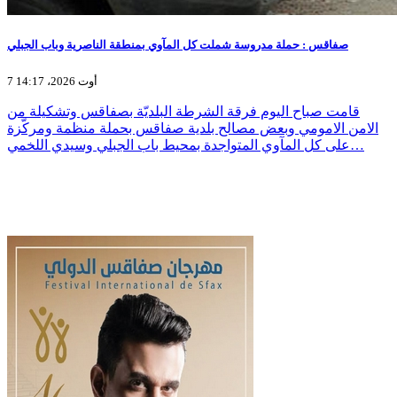
صفاقس : حملة مدروسة شملت كل المآوي بمنطقة الناصرية وباب الجبلي
7 أوت 2026، 14:17
قامت صباح اليوم فرقة الشرطة البلديّة بصفاقس وتشكيلة من
الامن الامومي وبعض مصالح بلدية صفاقس بحملة منظمة ومركّزة
على كل المآوي المتواجدة بمحيط باب الجبلي وسيدي اللخمي…