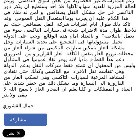
رغم الممارسات غير الحضارية من بعض سواق التاكسى ورغم
الحالة المزرية للعديد منها و تاكلها فلا احد يستطيع ان ينكر دور
التاكسى فى حل مشكل النقل بصفاقس و لمن له شك فى
هذا الكلام عليه ان يجرب يوما استعمال النقل العمومى وقد
تاكد ذلك طوال ايام اضرابات شركة النقل بصفاقس حيث لم
نلاحظ طوال مدة الاضراب شحة فى سيارات التاكسى سوء من
يعمل “بالبلاصة” او بالعداد امام هذه الوقائع وجب على الدولة
تحمل مسؤولياتها فى التشجيع على تجديد السيارات وحل
مشكلة الغاز بتمكين سيارات التاكسى من شراء الغاز من
محطات توزيع الغاز بنفس الكلفة لغاز القوارير و من الضروري
دعم هذا القطاع ماديا لانه يوفر نقلا عموميا فى المتناول
وليس من المعقول ان تتمتع فقط شركات النقل بدعم الدولة
وهى تتقاسم نقل الافراد مع التاكسى وكذلك حتى نتفادى
المشاهد المرعبة لسيارات التاكسى وهى تسكب الغار من
القارورة الى السيارة وما يشكل ذلك من خطر شديد على
العباد و الممتلكات و كلنا يعلم ان انفجار الغاز لا سمح الله لا
يبقى ولا يذر
جمال القشوري
مشاركة