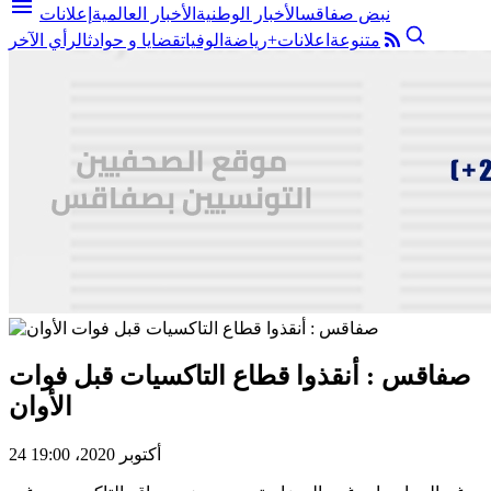
menu
نبض صفاقس
الأخبار الوطنية
الأخبار العالمية
إعلانات
متنوعة
اعلانات+
رياضة
الوفيات
قضايا و حوادث
الرأي الآخر
صفاقس : أنقذوا قطاع التاكسيات قبل فوات
الأوان
24 أكتوبر 2020، 19:00