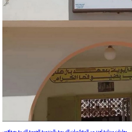
معاينات ميدانية لعدد من المؤسّسات التربوية بالمندوبية الجهوية للتربية بصفاقس