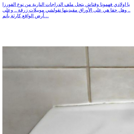
يا اولادي فهمونا وقتاش يتحل ملف الدراجات النارية من نوع الفورزا
.. وهل حقا هي على الأوراق مقيدينها تقولشي موبيلات زرقة .. وعلى
أرض الواقع كارثة بأتم…