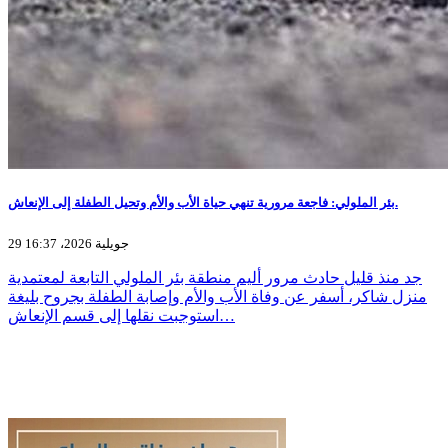
بئر الملولي: فاجعة مرورية تنهي حياة الأب والأم وتحيل الطفلة إلى الإنعاش.
29 جويلية 2026، 16:37
جد منذ قليل حادث مرور أليم منطقة بئر الملولي التابعة لمعتمدية
منزل شاكر، أسفر عن وفاة الأب والأم وإصابة الطفلة بجروح بليغة
استوجبت نقلها إلى قسم الإنعاش…