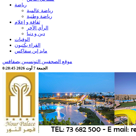
رياضة
رياضة عالمية
رياضة وطنية
ثقافة و إعلام
الرأي الآخر
دين و دنيا
الوفيات
القراء يكتبون
مايد إين سفاكس
موقع الصحفيين التونسيين بصفاقس
الجمعة 7 أوت 2026 0:28:47