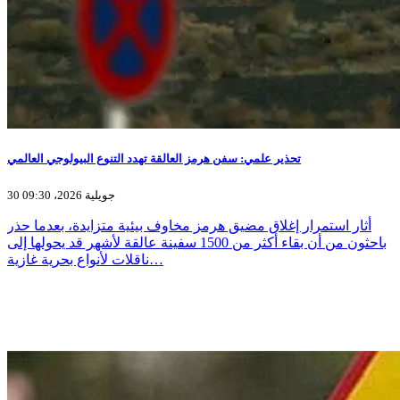
تحذير علمي: سفن هرمز العالقة تهدد التنوع البيولوجي العالمي
30 جويلية 2026، 09:30
أثار استمرار إغلاق مضيق هرمز مخاوف بيئية متزايدة، بعدما حذر
باحثون من أن بقاء أكثر من 1500 سفينة عالقة لأشهر قد يحولها إلى
ناقلات لأنواع بحرية غازية…