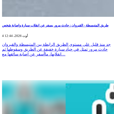
طريق المتبسطة - القيروان : حادث مرور يسفر عن انقلاب سيارة واصابة شخص
4 أوت 2026، 12:44
جد منذ قليل على مستوى الطريق الرابطة بين المتبسطة والقيروان
حادث مرور تمثل في حياد سيارة خفيفة عن الطريق وسقوطها ثم
انقلابها، ماأسفر عن اصابة سائقها مع…