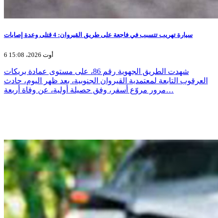
سيارة تهريب تتسبب في فاجعة على طريق القيروان: 4 قتلى وعدة إصابات
6 أوت 2026، 15:08
شهدت الطريق الجهوية رقم 86، على مستوى عمادة بريكات
العرقوب التابعة لمعتمدية القيروان الجنوبية، بعد ظهر اليوم، حادث
مرور مروّع أسفر، وفق حصيلة أولية، عن وفاة أربعة…