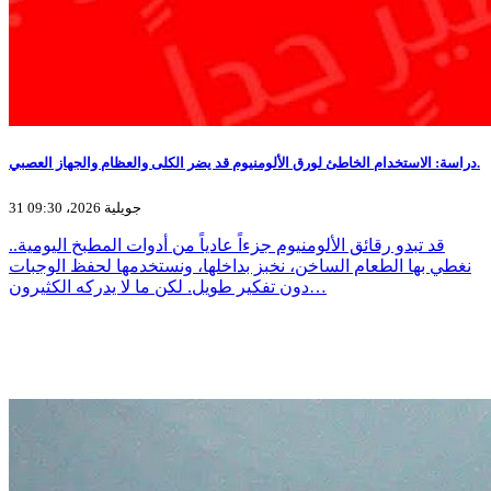
دراسة: الاستخدام الخاطئ لورق الألومنيوم قد يضر الكلى والعظام والجهاز العصبي.
31 جويلية 2026، 09:30
قد تبدو رقائق الألومنيوم جزءاً عادياً من أدوات المطبخ اليومية..
نغطي بها الطعام الساخن، نخبز بداخلها، ونستخدمها لحفظ الوجبات
دون تفكير طويل. لكن ما لا يدركه الكثيرون…