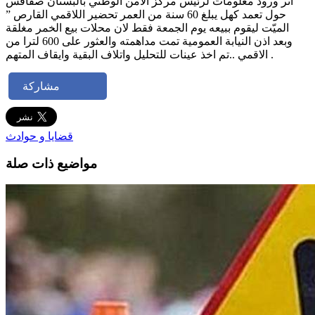
اثر ورود معلومات لرئيس مركز الامن الوطني بالبستان صفاقس
حول تعمد كهل يبلغ 60 سنة من العمر تحضير اللاقمي القارص ”
الميّت ليقوم ببيعه يوم الجمعة فقط لان محلات بيع الخمر مغلقة
وبعد اذن النيابة العمومية تمت مداهمته والعثور على 600 لترا من
الاقمي ..تم اخذ عينات للتحليل واتلاف البقية وايقاف المتهم .
مشاركة
قضايا و حوادث
مواضيع ذات صلة