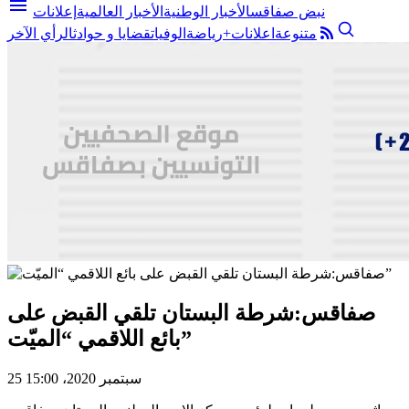
menu
نبض صفاقس
الأخبار الوطنية
الأخبار العالمية
إعلانات
متنوعة
اعلانات+
رياضة
الوفيات
قضايا و حوادث
الرأي الآخر
صفاقس:شرطة البستان تلقي القبض على
بائع اللاقمي “الميّت”
25 سبتمبر 2020، 15:00