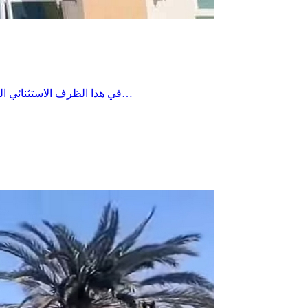
في هذا الظرف الاستثنائي الناجم عن ذروة استهلاك الكهرباء ومع انقطاع التيار الكهربائي عن عدد من عمادات بئر علي بن خليفة، تعلم إدارة المستشفى الجهوي ببئر علي…