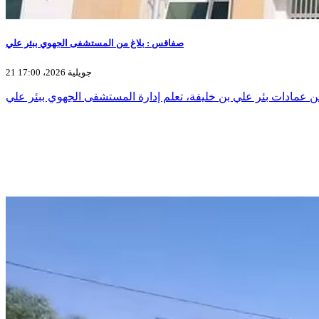
صفاقس : بلاغ من المستشفى الجهوي ببئر علي
21 جويلية 2026، 17:00