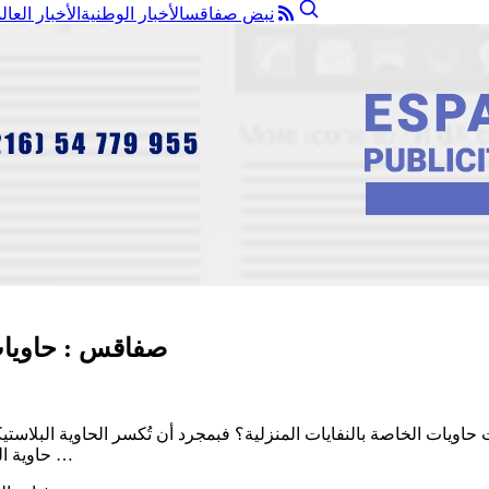
نبض صفاقس
الأخبار الوطنية
الأخبار العال
صفاقس : حاويات
الخاصة بالنفايات المنزلية؟ فبمجرد أن تُكسر الحاوية البلاستيكة تختفي و
حاوية الفضلات التي كانت ترفع فضلات عشرات العائلات هناك والأمثلة كثيرة …