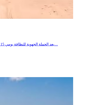
بعد الحملة الجهوية للنظافة يومي 15 و16 جويلية 2026، تواصلت التدخلات الميدانية يومي 18 و19 جويلية 2026 ببلدية العوابد الخزانات، حيث شملت العمادات الثلاث، وذلك في إطار…