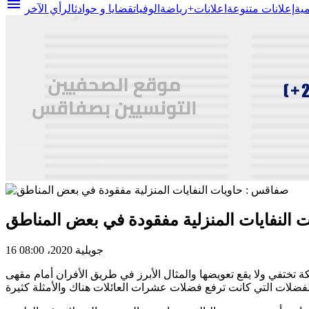
menu
مية
إعلانات متنوعة
اعلانات+
رياضة
الوفيات
قضايا و حوادث
الرأي الآخر
 النفايات المنزلية مفقودة في بعض المناطق
16 جويلية 2020، 08:00
لا يقع تعويضها والمثال الأبرز في طريق الأفران أمام مقهى vogue إختفت