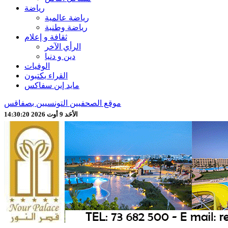
رياضة
رياضة عالمية
رياضة وطنية
ثقافة و إعلام
الرأي الآخر
دين و دنيا
الوفيات
القراء يكتبون
مايد إين سفاكس
موقع الصحفيين التونسيين بصفاقس
الأحَد 9 أوت 2026 14:30:22