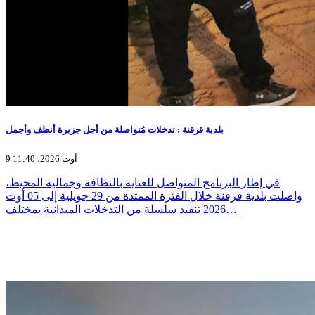
بلدية قرقنة : تدخلات مُتواصلة من أجل جزيرة أنظف وأجمل
9 أوت 2026، 11:40
في إطار البرنامج المتواصل للعناية بالنظافة وجمالية المحيط،
واصلت بلدية قرقنة خلال الفترة الممتدة من 29 جويلية إلى 05 أوت
2026 تنفيذ سلسلة من التدخلات الميدانية بمختلف…