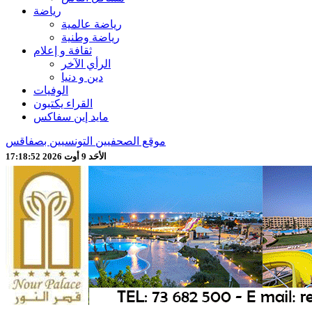
رياضة
رياضة عالمية
رياضة وطنية
ثقافة و إعلام
الرأي الآخر
دين و دنيا
الوفيات
القراء يكتبون
مايد إين سفاكس
موقع الصحفيين التونسيين بصفاقس
الأحَد 9 أوت 2026 17:18:54