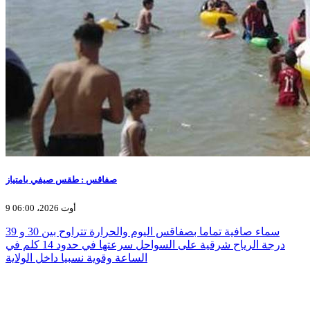
صفاقس : طقس صيفي بامتياز
9 أوت 2026، 06:00
سماء صافية تماما بصفاقس اليوم والحرارة تتراوح بين 30 و 39
درجة الرياح شرقية على السواحل سرعتها في حدود 14 كلم في
الساعة وقوية نسبيا داخل الولاية