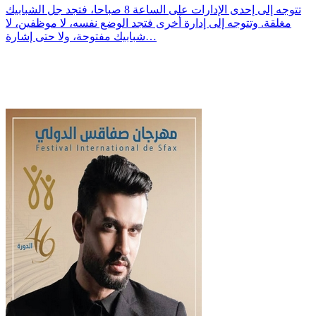
تتوجه إلى إحدى الإدارات على الساعة 8 صباحا، فتجد جل الشبابيك
مغلقة. وتتوجه إلى إدارة أخرى فتجد الوضع نفسه، لا موظفين، لا
شبابيك مفتوحة، ولا حتى إشارة…