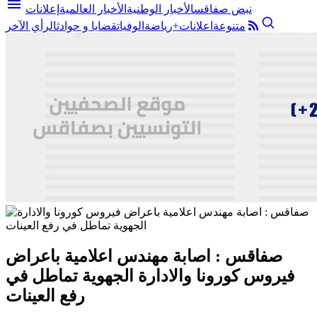
menu
نبض صفاقس
الأخبار الوطنية
الأخبار العالمية
إعلانات
متنوعة
اعلانات+
رياضة
الوفيات
قضايا و حوادث
الرأي الآخر
صفاقس : اصابة مهندس اعلامية باعراض
فيروس كورونا والادارة الجهوية تماطل في
رفع العينات