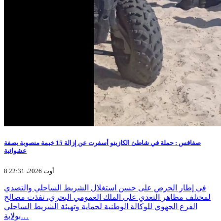
صفاقس : حملة في شاطئ الكازينو أسفرت عن إزالة 15 خيمة منصوبة بصفة
عشوائية
8 أوت 2026، 22:31
في إطار الحرص على حسن استغلال الشريط الساحلي والتصدي
لمختلف مظاهر التعدي على الملك العمومي البحري، نفذت مصالح
الفرع الجهوي للوكالة الوطنية لحماية وتهيئة الشريط الساحلي
بولاية…