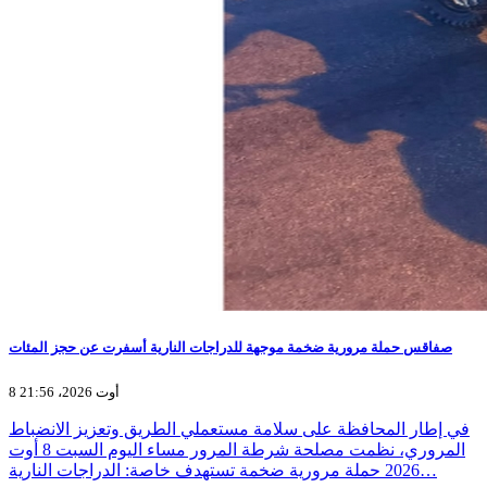
صفاقس حملة مرورية ضخمة موجهة للدراجات النارية أسفرت عن حجز المئات
8 أوت 2026، 21:56
في إطار المحافظة على سلامة مستعملي الطريق وتعزيز الانضباط
المروري، نظمت مصلحة شرطة المرور مساء اليوم السبت 8 أوت
2026 حملة مرورية ضخمة تستهدف خاصة: الدراجات النارية…