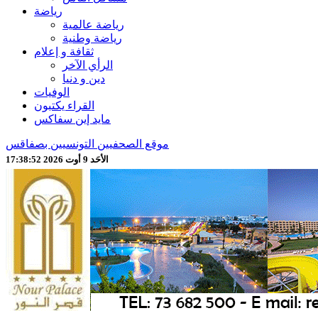
رياضة
رياضة عالمية
رياضة وطنية
ثقافة و إعلام
الرأي الآخر
دين و دنيا
الوفيات
القراء يكتبون
مايد إين سفاكس
موقع الصحفيين التونسيين بصفاقس
الأحَد 9 أوت 2026 17:38:54