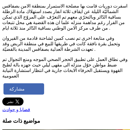
اسفرت دوريات قامت بها مصلحة الاستمرار بمنطقة الامن بصفاقس
الشماليّة الليلة عن ايقاف ثلاثة انفار بصدد استهلاك مادة الزطلة
بساقية الدّائر وبالتحرّي معهم تم التعرّف على المروّج الذي تمكن
من الفرار رغم مداهمة منزله علما ان هذه القضية هي محل تتبعات
من طرف مركز الامن الوطني بساقية الدّائر منذ ثلاثة ايام .
وفي متابعة اخرى تم نصب كمين لشاحنة قادمة من القيروان
وتحمل بقرة نافقة كانت في طريقها للبيع في منطقة الربض وقد
تعهدت الشرطة العدلية بصفاقس المدينة بالقضيّة .
وفي نطاق العمل على تطبيق الحجر الصحي الموجه ومنع التجوال تم
ضبط مواطن حوّل منزله الى مقهى ليلي حيث جهزه بالة لطبخ
القهوة ويستقبل الحرفاء الابخاث جارية في انتظار استشارة النيابة
العمومية
مشاركة
قضايا و حوادث
مواضيع ذات صلة