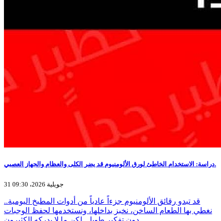
دراسة: الاستخدام الخاطئ لورق الألومنيوم قد يضر الكلى والعظام والجهاز العصبي.
31 جويلية 2026، 09:30
قد تبدو رقائق الألومنيوم جزءاً عادياً من أدوات المطبخ اليومية..
نغطي بها الطعام الساخن، نخبز بداخلها، ونستخدمها لحفظ الوجبات
دون تفكير طويل. لكن ما لا يدركه الكثيرون…