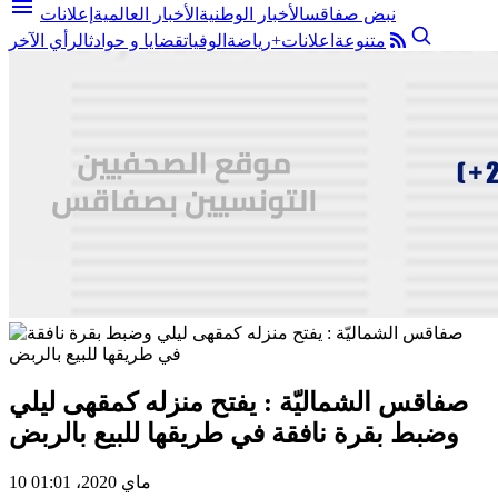
menu
نبض صفاقس
الأخبار الوطنية
الأخبار العالمية
إعلانات
متنوعة
اعلانات+
رياضة
الوفيات
قضايا و حوادث
الرأي الآخر
صفاقس الشماليّة : يفتح منزله كمقهى ليلي
وضبط بقرة نافقة في طريقها للبيع بالربض
10 ماي 2020، 01:01