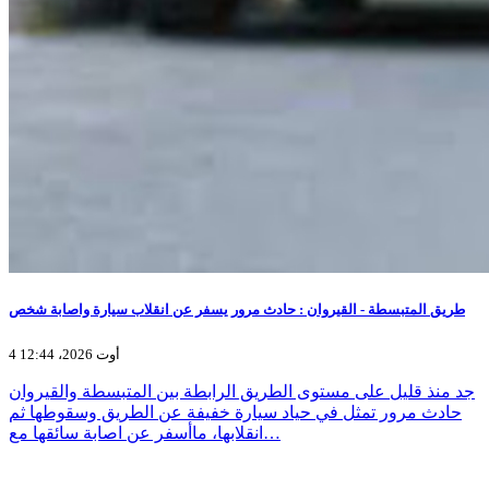
طريق المتبسطة - القيروان : حادث مرور يسفر عن انقلاب سيارة واصابة شخص
4 أوت 2026، 12:44
جد منذ قليل على مستوى الطريق الرابطة بين المتبسطة والقيروان
حادث مرور تمثل في حياد سيارة خفيفة عن الطريق وسقوطها ثم
انقلابها، ماأسفر عن اصابة سائقها مع…