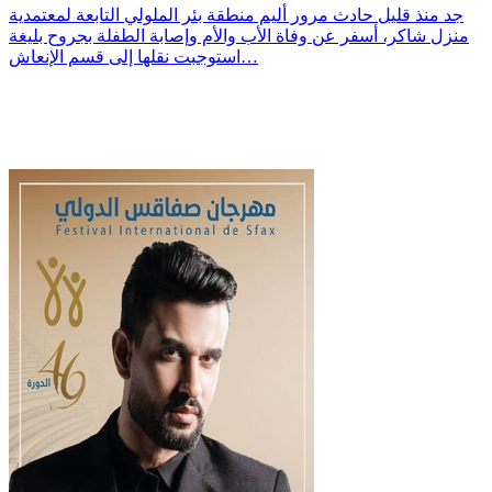
جد منذ قليل حادث مرور أليم منطقة بئر الملولي التابعة لمعتمدية
منزل شاكر، أسفر عن وفاة الأب والأم وإصابة الطفلة بجروح بليغة
استوجبت نقلها إلى قسم الإنعاش…