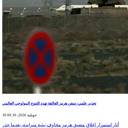
تحذير علمي: سفن هرمز العالقة تهدد التنوع البيولوجي العالمي
30 جويلية 2026، 09:30
أثار استمرار إغلاق مضيق هرمز مخاوف بيئية متزايدة، بعدما حذر