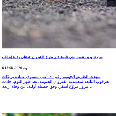
سيارة تهريب تتسبب في فاجعة على طريق القيروان: 4 قتلى وعدة إصابات
6 أوت 2026، 15:08
شهدت الطريق الجهوية رقم 86، على مستوى عمادة بريكات
العرقوب التابعة لمعتمدية القيروان الجنوبية، بعد ظهر اليوم، حادث
مرور مروّع أسفر، وفق حصيلة أولية، عن وفاة أربعة…