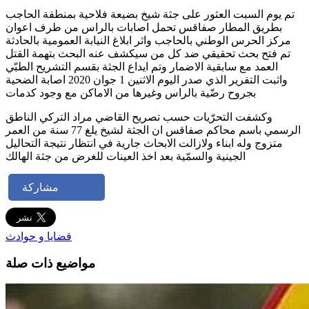
تم يوم السبت العثور على جثة شيخ بضيعة فلاحية بمنطقة الحاجب
بطريق المطار صفاقس تحمل اصابات بالراس من طرف اعوان
مركز الحرس الوطني بالحاجب واثر ابلاغ النيابة العمومية بالحادثة
تم فتح بحث تحقيقي ضد كل من سيكشف عنه البحث بتهمة القتل
العمد مع سابقية الاضمار وتم ايداع الجثة بقسم التشريح الطبّي
واثبت التقرير الذي صدر اليوم الاثنين 1 جوان 2020 اصابة الضحية
بجروح رضّية بالراس وغيرها من الاماكن مع وجود كدمات
وكشفت التحرّيات حسب تصريح القاضي مراد التركي الناطق
الرسمي باسم محاكم صفاقس ان الجثة لشيخ يلغ 77 سنة من العمر
متزوج وله ابناء ولازالت الابحاث جارية في انتظار نتيجة التحاليل
الجينية والسمّية بعد اخذ العينات للغرض من جثة الهالك
مشاركة
قضايا و حوادث
مواضيع ذات صلة