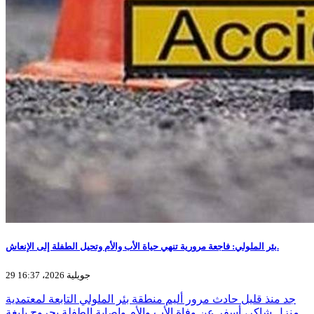
بئر الملولي: فاجعة مرورية تنهي حياة الأب والأم وتحيل الطفلة إلى الإنعاش.
29 جويلية 2026، 16:37
جد منذ قليل حادث مرور أليم منطقة بئر الملولي التابعة لمعتمدية
منزل شاكر، أسفر عن وفاة الأب والأم وإصابة الطفلة بجروح بليغة