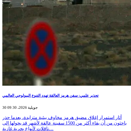
تحذير علمي: سفن هرمز العالقة تهدد التنوع البيولوجي العالمي
30 جويلية 2026، 09:30
أثار استمرار إغلاق مضيق هرمز مخاوف بيئية متزايدة، بعدما حذر
باحثون من أن بقاء أكثر من 1500 سفينة عالقة لأشهر قد يحولها إلى
ناقلات لأنواع بحرية غازية…