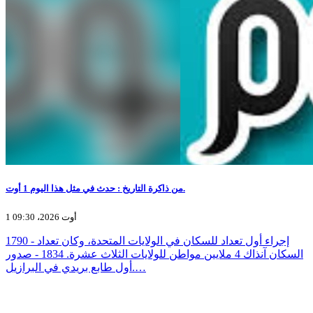
من ذاكرة التاريخ : حدث في مثل هذا اليوم 1 أوت.
1 أوت 2026، 09:30
1790 - إجراء أول تعداد للسكان في الولايات المتحدة، وكان تعداد
السكان آنذاك 4 ملايين مواطن للولايات الثلاث عشرة. 1834 - صدور
أول طابع بريدي في البرازيل.…