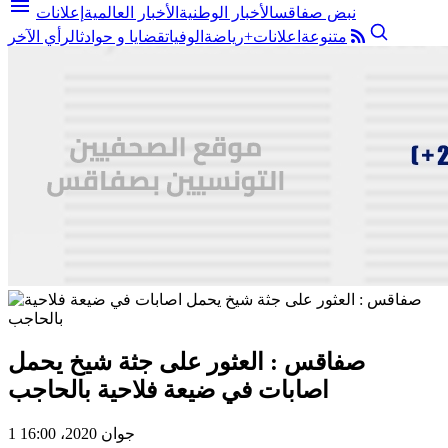
menu
نبض صفاقس
الأخبار الوطنية
الأخبار العالمية
إعلانات
متنوعة
اعلانات+
رياضة
الوفيات
قضايا و حوادث
الرأي الآخر
صفاقس : العثور على جثة شيخ يحمل
اصابات في ضيعة فلاحية بالحاجب
1 جوان 2020، 16:00