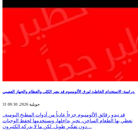
دراسة: الاستخدام الخاطئ لورق الألومنيوم قد يضر الكلى والعظام والجهاز العصبي.
31 جويلية 2026، 09:30
قد تبدو رقائق الألومنيوم جزءاً عادياً من أدوات المطبخ اليومية..
نغطي بها الطعام الساخن، نخبز بداخلها، ونستخدمها لحفظ الوجبات
دون تفكير طويل. لكن ما لا يدركه الكثيرون…