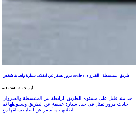
طريق المتبسطة - القيروان : حادث مرور يسفر عن انقلاب سيارة واصابة شخص
4 أوت 2026، 12:44
جد منذ قليل على مستوى الطريق الرابطة بين المتبسطة والقيروان
حادث مرور تمثل في حياد سيارة خفيفة عن الطريق وسقوطها ثم
انقلابها، ماأسفر عن اصابة سائقها مع…