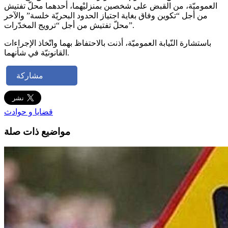
العموميّة، من القبض على شخصين بمنزليْهما، أحدهما محلّ تفتيش
من أجل “تكوين وفاق بغاية اجتياز الحدود البحريّة خلسة” والآخر
محلّ تفتيش من أجل “ترويج المخدّرات”.
باستشارة النّيابة العموميّة، أذنت بالاحتفاظ بهما واتّخاذ الإجراءات
القانونيّة في شأنهما.
مشاركة
قضايا و حوادث
مواضيع ذات صلة