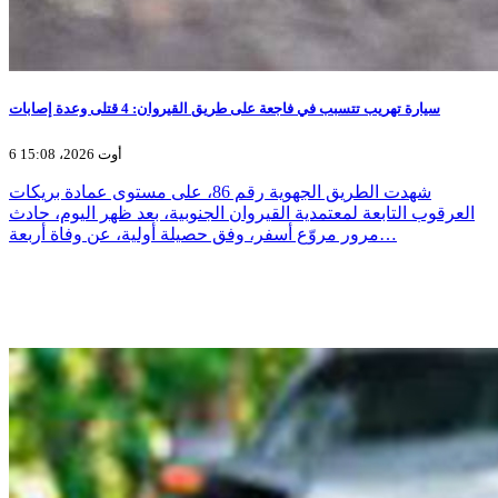
سيارة تهريب تتسبب في فاجعة على طريق القيروان: 4 قتلى وعدة إصابات
6 أوت 2026، 15:08
شهدت الطريق الجهوية رقم 86، على مستوى عمادة بريكات
العرقوب التابعة لمعتمدية القيروان الجنوبية، بعد ظهر اليوم، حادث
مرور مروّع أسفر، وفق حصيلة أولية، عن وفاة أربعة…