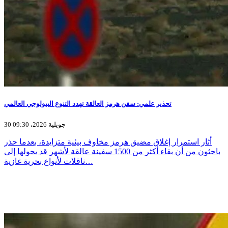
تحذير علمي: سفن هرمز العالقة تهدد التنوع البيولوجي العالمي
30 جويلية 2026، 09:30
أثار استمرار إغلاق مضيق هرمز مخاوف بيئية متزايدة، بعدما حذر
باحثون من أن بقاء أكثر من 1500 سفينة عالقة لأشهر قد يحولها إلى
ناقلات لأنواع بحرية غازية…