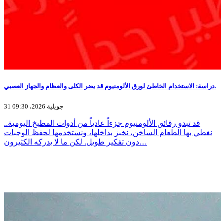
دراسة: الاستخدام الخاطئ لورق الألومنيوم قد يضر الكلى والعظام والجهاز العصبي.
31 جويلية 2026، 09:30
قد تبدو رقائق الألومنيوم جزءاً عادياً من أدوات المطبخ اليومية..
نغطي بها الطعام الساخن، نخبز بداخلها، ونستخدمها لحفظ الوجبات
دون تفكير طويل. لكن ما لا يدركه الكثيرون…