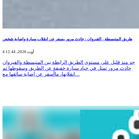
طريق المتبسطة - القيروان : حادث مرور يسفر عن انقلاب سيارة واصابة شخص
4 أوت 2026، 12:44
جد منذ قليل على مستوى الطريق الرابطة بين المتبسطة والقيروان
حادث مرور تمثل في حياد سيارة خفيفة عن الطريق وسقوطها ثم
انقلابها، ماأسفر عن اصابة سائقها مع…