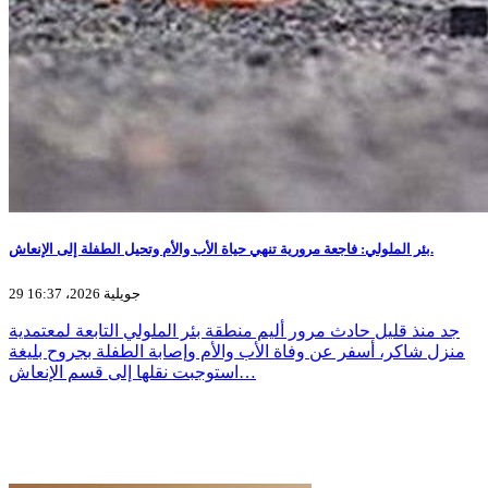
بئر الملولي: فاجعة مرورية تنهي حياة الأب والأم وتحيل الطفلة إلى الإنعاش.
29 جويلية 2026، 16:37
جد منذ قليل حادث مرور أليم منطقة بئر الملولي التابعة لمعتمدية
منزل شاكر، أسفر عن وفاة الأب والأم وإصابة الطفلة بجروح بليغة
استوجبت نقلها إلى قسم الإنعاش…