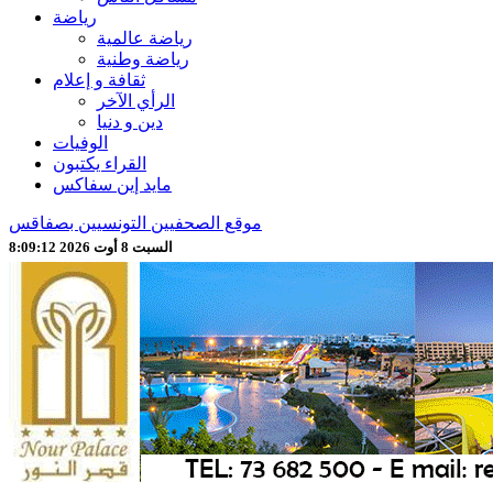
رياضة
رياضة عالمية
رياضة وطنية
ثقافة و إعلام
الرأي الآخر
دين و دنيا
الوفيات
القراء يكتبون
مايد إين سفاكس
موقع الصحفيين التونسيين بصفاقس
السبت 8 أوت 2026 8:09:14