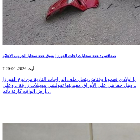
صفاقس : عدد ضحايا دراجات الفورزا يفوق عدد ضحايا الحروب الاهليّة
7 أوت 2026، 20:00
يا اولادي فهمونا وقتاش يتحل ملف الدراجات النارية من نوع الفورزا
.. وهل حقا هي على الأوراق مقيدينها تقولشي موبيلات زرقة .. وعلى
أرض الواقع كارثة بأتم…