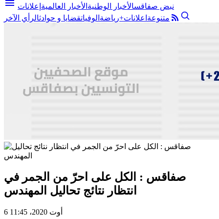
menu
نبض صفاقس
الأخبار الوطنية
الأخبار العالمية
إعلانات
متنوعة
اعلانات+
رياضة
الوفيات
قضايا و حوادث
الرأي الآخر
صفاقس : الكل على احرّ من الجمر في
انتظار نتائج تحاليل المهندس
6 أوت 2020، 11:45