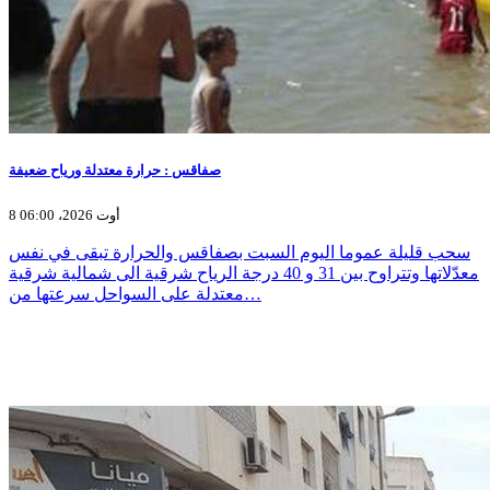
صفاقس : حرارة معتدلة ورياح ضعيفة
8 أوت 2026، 06:00
سحب قليلة عموما اليوم السبت بصفاقس والحرارة تبقى في نفس
معدّلاتها وتتراوح بين 31 و 40 درجة الرياح شرقية الى شمالية شرقية
معتدلة على السواحل سرعتها من…