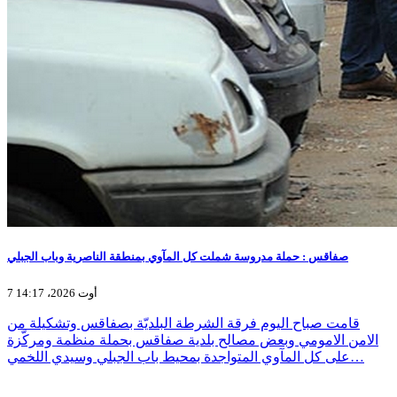
صفاقس : حملة مدروسة شملت كل المآوي بمنطقة الناصرية وباب الجبلي
7 أوت 2026، 14:17
قامت صباح اليوم فرقة الشرطة البلديّة بصفاقس وتشكيلة من
الامن الامومي وبعض مصالح بلدية صفاقس بحملة منظمة ومركّزة
على كل المآوي المتواجدة بمحيط باب الجبلي وسيدي اللخمي…