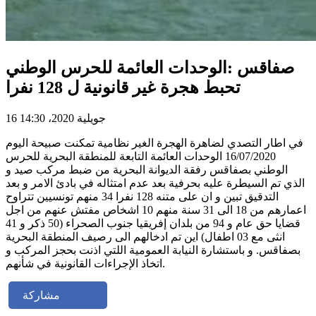
صفاقس :الوحدات العائمة للحرس الوطني
تحبط هجرة غير قانونية ل 128 نفرا
16 جويلية 2020، 14:30
في اطار التصدي لضاهرة الهجرة الغير نظامية تمكنت صبيحة اليوم
16/07/2020 الوحدات العائمة التابعة للمنطقة البحرية للحرس
الوطني بصفاقس رفقة الديوانة البحرية من ضبط مركب صيد و
الذي تم السيطرة عليه بحرفية بعد عدم امتثاله في بادئ الامر و بعد
التدقيق تبين و ان على متنه 128 نفرا 34 منهم تونسيين تتراوح
اعمارهم من 18 الى 31 سنة منهم 10 اشخاص مفتش عنهم من اجل
قضايا حق عام و 94 من بلدان إفريقيا جنوب الصحراء (50 ذكر و 41
انثى مع 03 اطفال) اين تم ادخالهم الى رصيف المنطقة البحرية
بصفاقس. و باستشارة النيابة العمومية اللتي اذنت بحجز المركب و
اتخاذ الإجراءات القانونية في شأنهم.
مشاركة