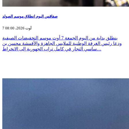
صفاقس اليوم انطلاق موسم الصولد
7 أوت 2026، 08:00
ينطلق بداية من اليوم الجمعة 7 أوت موسم التخفيضات الصيفية
ودعا رئيس الغرفة الوطنية للملابس الجاهزة والأقمشة محسن بن
ساسي التجار في كامل تراب الجهورية إلى الانخراط…