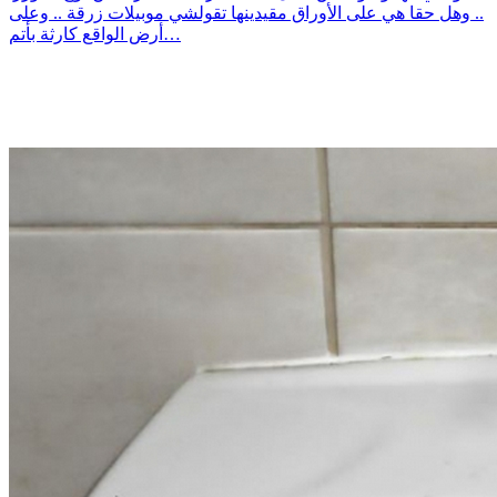
.. وهل حقا هي على الأوراق مقيدينها تقولشي موبيلات زرقة .. وعلى
أرض الواقع كارثة بأتم…