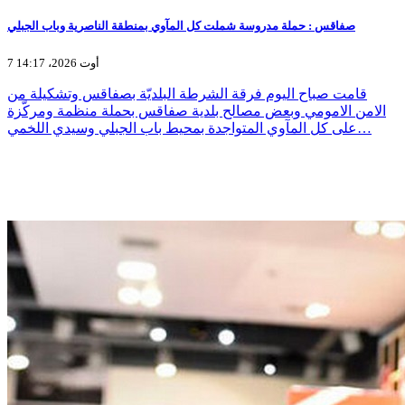
صفاقس : حملة مدروسة شملت كل المآوي بمنطقة الناصرية وباب الجبلي
7 أوت 2026، 14:17
قامت صباح اليوم فرقة الشرطة البلديّة بصفاقس وتشكيلة من
الامن الامومي وبعض مصالح بلدية صفاقس بحملة منظمة ومركّزة
على كل المآوي المتواجدة بمحيط باب الجبلي وسيدي اللخمي…