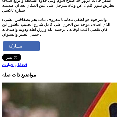
اسفر حادث مرور جدّ صباح اليوم وفي حدود السابعة والربع صباحا
بطريق تنيور كلم 2 عن وفاة مترجل على عين المكان بعد ان صدمته
سيارة تاكسي
والمرحوم هو لطفي تاهاماتا معروف بباب بحر بصفاقس الشيء
الذي اضاف موجة من الحزن على كامل شارع الحبيب عاشور اين
كان يقضي اغلب اوقاته …رحمه الله ورزق اهله وذويه واصدقائه
جميل الصبر والسلوان .
مشاركة
قضايا و حوادث
مواضيع ذات صلة