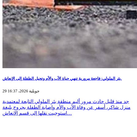
بئر الملولي: فاجعة مرورية تنهي حياة الأب والأم وتحيل الطفلة إلى الإنعاش.
29 جويلية 2026، 16:37
جد منذ قليل حادث مرور أليم منطقة بئر الملولي التابعة لمعتمدية
منزل شاكر، أسفر عن وفاة الأب والأم وإصابة الطفلة بجروح بليغة
استوجبت نقلها إلى قسم الإنعاش…