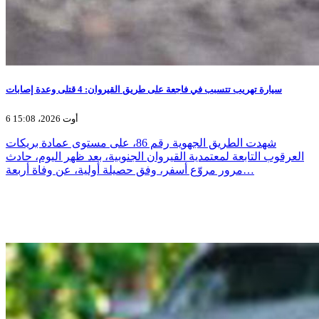
سيارة تهريب تتسبب في فاجعة على طريق القيروان: 4 قتلى وعدة إصابات
6 أوت 2026، 15:08
شهدت الطريق الجهوية رقم 86، على مستوى عمادة بريكات
العرقوب التابعة لمعتمدية القيروان الجنوبية، بعد ظهر اليوم، حادث
مرور مروّع أسفر، وفق حصيلة أولية، عن وفاة أربعة…