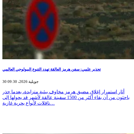
تحذير علمي: سفن هرمز العالقة تهدد التنوع البيولوجي العالمي
30 جويلية 2026، 09:30
أثار استمرار إغلاق مضيق هرمز مخاوف بيئية متزايدة، بعدما حذر
باحثون من أن بقاء أكثر من 1500 سفينة عالقة لأشهر قد يحولها إلى
ناقلات لأنواع بحرية غازية…