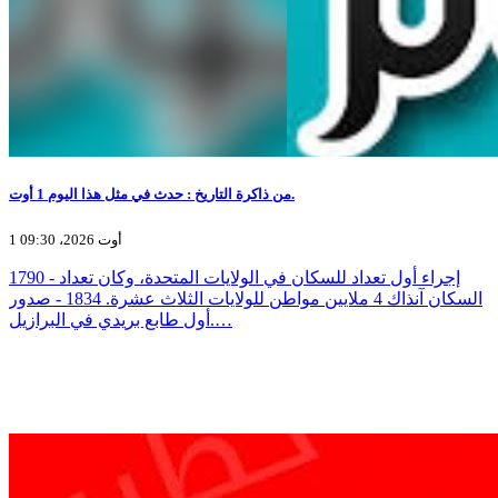
من ذاكرة التاريخ : حدث في مثل هذا اليوم 1 أوت.
1 أوت 2026، 09:30
1790 - إجراء أول تعداد للسكان في الولايات المتحدة، وكان تعداد
السكان آنذاك 4 ملايين مواطن للولايات الثلاث عشرة. 1834 - صدور
أول طابع بريدي في البرازيل.…