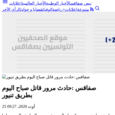
menu
نبض صفاقس
الأخبار الوطنية
الأخبار العالمية
إعلانات
متنوعة
اعلانات+
رياضة
الوفيات
قضايا و حوادث
الرأي الآخر
صفاقس :حادث مرور قاتل صباح اليوم
بطريق تنيور
25 أوت 2020، 09:27