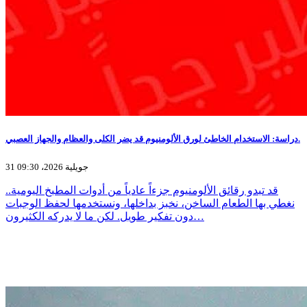
دراسة: الاستخدام الخاطئ لورق الألومنيوم قد يضر الكلى والعظام والجهاز العصبي.
31 جويلية 2026، 09:30
قد تبدو رقائق الألومنيوم جزءاً عادياً من أدوات المطبخ اليومية..
نغطي بها الطعام الساخن، نخبز بداخلها، ونستخدمها لحفظ الوجبات
دون تفكير طويل. لكن ما لا يدركه الكثيرون…