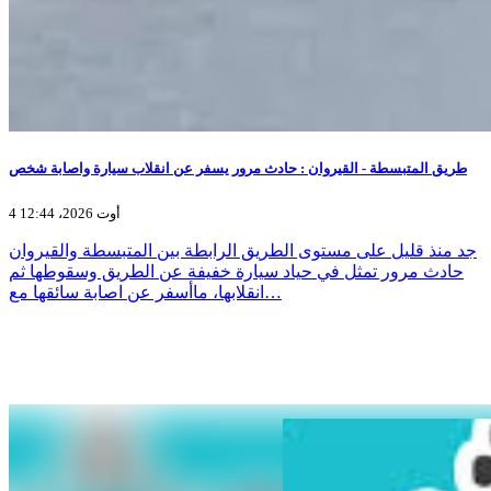
طريق المتبسطة - القيروان : حادث مرور يسفر عن انقلاب سيارة واصابة شخص
4 أوت 2026، 12:44
جد منذ قليل على مستوى الطريق الرابطة بين المتبسطة والقيروان
حادث مرور تمثل في حياد سيارة خفيفة عن الطريق وسقوطها ثم
انقلابها، ماأسفر عن اصابة سائقها مع…