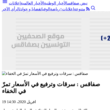
menu
نبض صفاقس
الأخبار الوطنية
الأخبار العالمية
إعلانات
متنوعة
اعلانات+
رياضة
الوفيات
قضايا و حوادث
الرأي الآخر
صفاقس : سرقات وترفيع في الأسعار تمرّ
في الخفاء
19 افريل 2020، 14:30