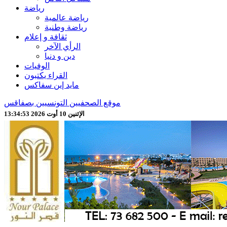
رياضة
رياضة عالمية
رياضة وطنية
ثقافة و إعلام
الرأي الآخر
دين و دنيا
الوفيات
القراء يكتبون
مايد إين سفاكس
موقع الصحفيين التونسيين بصفاقس
الإثنين 10 أوت 2026 13:34:55