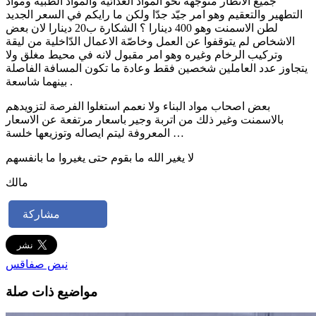
جميع الانظار متوجهة نحو المواد الغذائية والمواد الطبية ومواد
التطهير والتعقيم وهو امر جيّد جدّا ولكن ما رايكم في السعر الجديد
لطن الاسمنت وهو 400 دينارا ؟ الشكارة ب20 دينارا لان بعض
الاشخاص لم يتوقفوا عن العمل وخاصّة الاعمال الدّاخلية من ليقة
وتركيب الرخام وغيره وهو امر مقبول لانه في محيط مغلق ولا
يتجاوز عدد العاملين شخصين فقط وعادة ما تكون المسافة الفاصلة
بينهما شاسعة .
بعض اصحاب مواد البناء ولا نعمم استغلوا الفرصة لتزويدهم
بالاسمنت وغير ذلك من اتربة وجير باسعار مرتفعة عن الاسعار
المعروفة ليتم ايصاله وتوزيعها خلسة …
لا يغير الله ما بقوم حتى يغيروا ما بانفسهم
مالك
مشاركة
نبض صفاقس
مواضيع ذات صلة