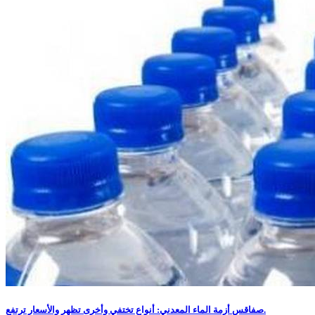
صفاقس أزمة الماء المعدني: أنواع تختفي وأخرى تظهر والأسعار ترتفع.