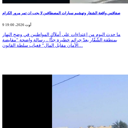
صفاقس واقعة الشفار وتهشيم سيارات المصطافين لا يجب ان تمر مرور الكرام
9 أوت 2026، 19:00
ما حدث اليوم من إعتداءات على أملآك المواطنين في وضح النهار
بمنطقة الشّفّار يعدّ جرائم خطيرة جدًّا .. رسالة واضحة "مقايضة
الأمان مقابل المال" فغياب سلطة القانون…