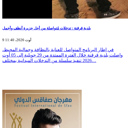
بلدية قرقنة : تدخلات مُتواصلة من أجل جزيرة أنظف وأجمل
9 أوت 2026، 11:40
في إطار البرنامج المتواصل للعناية بالنظافة وجمالية المحيط،
واصلت بلدية قرقنة خلال الفترة الممتدة من 29 جويلية إلى 05 أوت
2026 تنفيذ سلسلة من التدخلات الميدانية بمختلف…