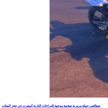
صفاقس حملة مرورية ضخمة موجهة للدراجات النارية أسفرت عن حجز المئات