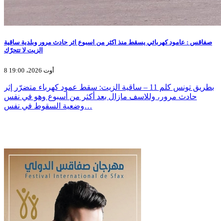
صفاقس : عامود كهربائي يسقط منذ اكثر من اسبوع اثر حادث مرور وبلدية ساقية
الزيت لا تتحرّك
8 أوت 2026، 19:00
بطريق تونس كلم 11 – ساقية الزيت: سقط عمود كهرباء متضرّر إثر
حادث مرور، وللاسف مازال بعد أكثر من أسبوع وهو في نفس
وضعية السقوط في نفس…