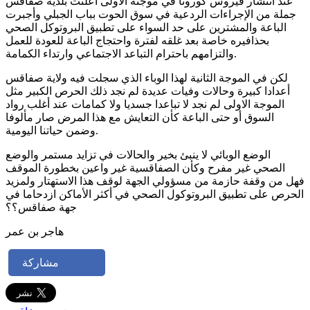
عند انتشار فيروس كورونا في موجته الأولى أعلنت بلدية صفاقس
جملة من الإجراءات الردعية في سوق الحوت بباب الجبلي وأجبرت
الباعة والمشترين على حد السواء على تطبيق البروتوكل الصحي
بحذافيره خاصة بعد غلقه لفترة واحتجاج الباعة للعودة للعمل
والتزامهم باحترام التباعد الاجتماعي وارتداء الكمامة.
لكن في الموجة الثانية لهذا الوباء الذي سجلت فيه ولاية صفاقس
أعدادا كبيرة وحالات وفيات عديدة لم نجد ذلك الحرص الكبير مثل
الموجة الاولى لم نجد لا تباعدا جسديا ولا كمامات عند أغلب رواد
السوق أو حتى الباعة كأن التعايش مع هذا المرض صار مألوفا
وضمن حياتنا اليومية.
الوضع الوبائي لا ينبئ بخير والحالات في تزايد مستمر والوضع
الصحي غير مفرح وكأن الصفاقسية غير واعين بخطورة الموقف
فهل من وقفة حازمة من مسؤولي الجهة لوقف هذا الاستهتار ولمزيد
الحرص على تطبيق البروتوكول الصحي في أكثر الأماكن ازدحاما في
جهة صفاقس؟؟
هاجر بن عمر
مشاركة