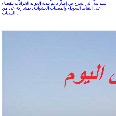
الميدانية، التي تندرج في إطار دعم بلدية العوابد الخزانات للقضاء
على النقاط السوداء والمصبات العشوائية، بمشاركة عدد من
البلديات…