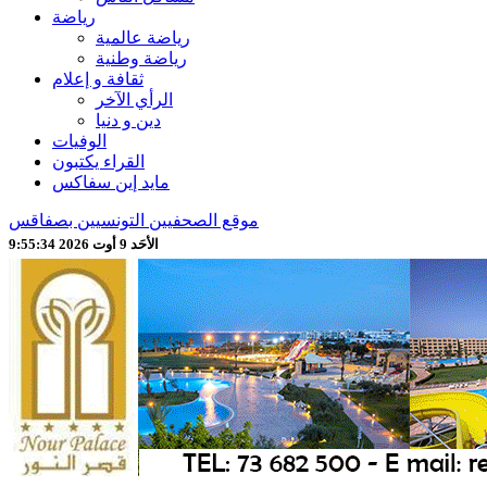
رياضة
رياضة عالمية
رياضة وطنية
ثقافة و إعلام
الرأي الآخر
دين و دنيا
الوفيات
القراء يكتبون
مايد إين سفاكس
موقع الصحفيين التونسيين بصفاقس
الأحَد 9 أوت 2026 9:55:36