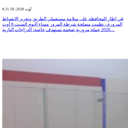
8 أوت 2026، 21:56
في إطار المحافظة على سلامة مستعملي الطريق وتعزيز الانضباط
المروري، نظمت مصلحة شرطة المرور مساء اليوم السبت 8 أوت
2026 حملة مرورية ضخمة تستهدف خاصة: الدراجات النارية…