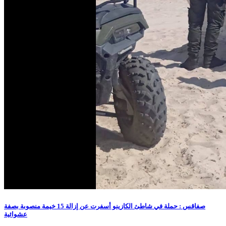
صفاقس : حملة في شاطئ الكازينو أسفرت عن إزالة 15 خيمة منصوبة بصفة
عشوائية