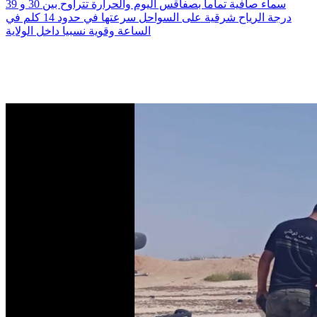
سماء صافية تماما بصفاقس اليوم والحرارة تتراوح بين 30 و 39
درجة الرياح شرقية على السواحل سرعتها في حدود 14 كلم في
الساعة وقوية نسبيا داخل الولاية