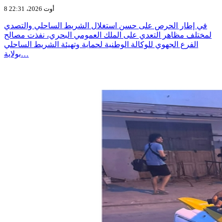
8 أوت 2026، 22:31
في إطار الحرص على حسن استغلال الشريط الساحلي والتصدي
لمختلف مظاهر التعدي على الملك العمومي البحري، نفذت مصالح
الفرع الجهوي للوكالة الوطنية لحماية وتهيئة الشريط الساحلي
بولاية…