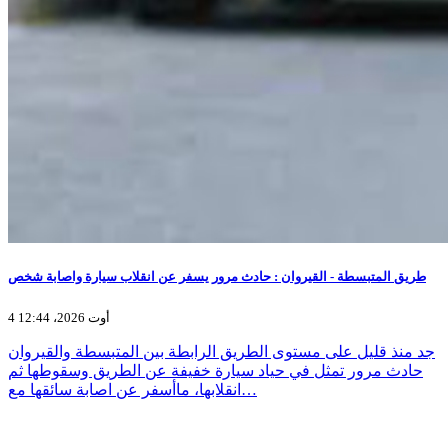
طريق المتبسطة - القيروان : حادث مرور يسفر عن انقلاب سيارة واصابة شخص
4 أوت 2026، 12:44
جد منذ قليل على مستوى الطريق الرابطة بين المتبسطة والقيروان
حادث مرور تمثل في حياد سيارة خفيفة عن الطريق وسقوطها ثم
انقلابها، ماأسفر عن اصابة سائقها مع…