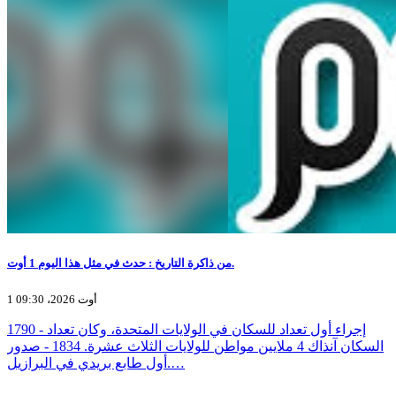
من ذاكرة التاريخ : حدث في مثل هذا اليوم 1 أوت.
1 أوت 2026، 09:30
1790 - إجراء أول تعداد للسكان في الولايات المتحدة، وكان تعداد
السكان آنذاك 4 ملايين مواطن للولايات الثلاث عشرة. 1834 - صدور
أول طابع بريدي في البرازيل.…