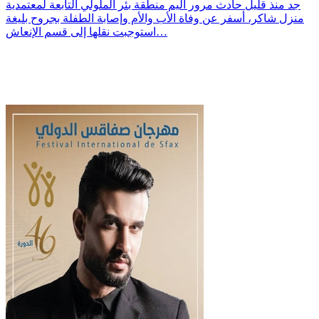
جد منذ قليل حادث مرور أليم منطقة بئر الملولي التابعة لمعتمدية
منزل شاكر، أسفر عن وفاة الأب والأم وإصابة الطفلة بجروح بليغة
استوجبت نقلها إلى قسم الإنعاش…