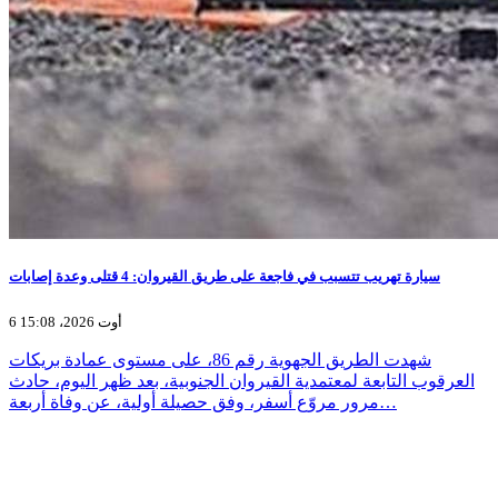
سيارة تهريب تتسبب في فاجعة على طريق القيروان: 4 قتلى وعدة إصابات
6 أوت 2026، 15:08
شهدت الطريق الجهوية رقم 86، على مستوى عمادة بريكات
العرقوب التابعة لمعتمدية القيروان الجنوبية، بعد ظهر اليوم، حادث
مرور مروّع أسفر، وفق حصيلة أولية، عن وفاة أربعة…