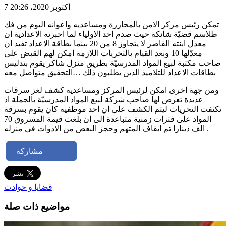
7 أكتوبر 2020، 20:26
تمكن رئيس مركز الامن بالمحارزة ومساعديه واعوانه اليوم من فك
طلاسم قضيّة شائكة حيث صدم احد الاولياء لما اخبرته الاعدادية ان
معدل ابنته القاصر لا يتجاوز 8 من 20 بينما بطاقة الاعداد تفيد ان
معدّلها 10 وبعد القيام بالتحريات اللازمة امكن لهم القبض على
صاحب مكتبة لبيع المواد المدرسيّة بطريق منزل شاكر يقوم بتدليس
بطاقات الاعداد للتلاميذ الذين يطلبون ذلك …التحقيق متواصل معه
ومن جهة اخرى امكن لرئيس المركز ومساعديه كشف لغز سرقات
عديدة تعرض لها صاحب شركة لبيع المواد المدرسيّة بالجملة اذ
تكثفت التحريات ليتم الكشف على ان احد موظفيه كان يقوم بسرقة
المواد على فترات زمنية متباعدة الى ان بلغت قيمة المسروق 70
الف دينارا تم ايقاف المتهم وحجز البعض من الادوات في منزله .
مشاركة
قضايا و حوادث
مواضيع ذات صلة