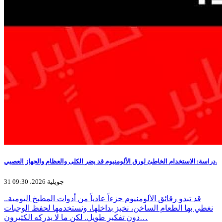
دراسة: الاستخدام الخاطئ لورق الألومنيوم قد يضر الكلى والعظام والجهاز العصبي.
31 جويلية 2026، 09:30
قد تبدو رقائق الألومنيوم جزءاً عادياً من أدوات المطبخ اليومية..
نغطي بها الطعام الساخن، نخبز بداخلها، ونستخدمها لحفظ الوجبات
دون تفكير طويل. لكن ما لا يدركه الكثيرون…