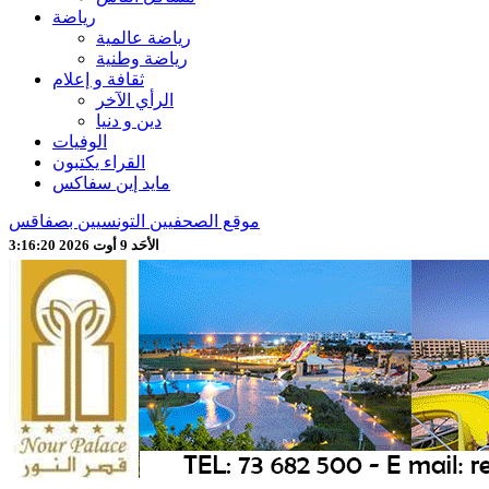
رياضة
رياضة عالمية
رياضة وطنية
ثقافة و إعلام
الرأي الآخر
دين و دنيا
الوفيات
القراء يكتبون
مايد إين سفاكس
موقع الصحفيين التونسيين بصفاقس
الأحَد 9 أوت 2026 3:16:22