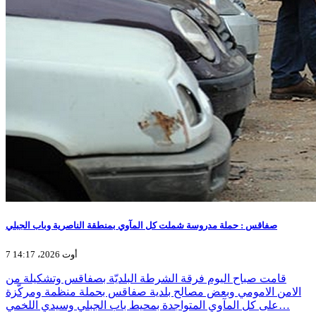
صفاقس : حملة مدروسة شملت كل المآوي بمنطقة الناصرية وباب الجبلي
7 أوت 2026، 14:17
قامت صباح اليوم فرقة الشرطة البلديّة بصفاقس وتشكيلة من
الامن الامومي وبعض مصالح بلدية صفاقس بحملة منظمة ومركّزة
على كل المآوي المتواجدة بمحيط باب الجبلي وسيدي اللخمي…