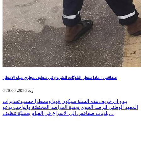
صفاقس : ماذا تنتظر البلديّات للشروع في تنظيف مجاري مياه الامطار
6 أوت 2026، 20:00
يبدو ان خريف هذه السنة سيكون قويا وممطرا حسب تحذيرات
المعهد الوطني للرصد الجوي وبقية المراصد المختصّة والواجب يدعو
بلديات صفاقس الى الاسراع في القيام بعمليّة تنظيف…