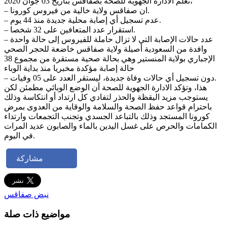
تعلم الادارة الجهوية للصحة بصفاقس بتاريخ 03 جوان 2020،
– ان صفاقس ولاية خالية من فيروس كورونا.
– عدم تسجيل أي إصابة محلية جديدة منذ 44 يوم.
– استقرار عدد المتعافين على 32 شخصا.
– عدد حالات الإصابة التي لا تزال حاملة للفيروس إلى حالة واحدة
وافدة من السعودية أصيلة ولاية صفاقس خاضعة للحجر الصحي
الإجباري بولاية المنستير وهي بحالة صحية مستقرة من مجموع 38
حالة إصابة مؤكدة مخبريا منذ بداية الوباء
– دون تسجيل أي حالات وفاة جديدة، ليستقر العدد على 05 وفيات.
هذا، وتؤكد الادارة الجهوية للصحة أن الوضع الوبائي مطمئن لكن
يستوجب مزيد اليقظة والحذر لتفادي كل ارتداد أو انتكاسة وذلك
باحترام قواعد حفظ الصحة والسلامة والوقاية من العدوى بمرض
كورونا المستجد وذلك بالتباعد الجسدي وتجنب التجمعات وارتداء
الكمامات والحرص على غسل اليدين بالماء والصابون عديد المرات
في اليوم.
مشاركة
نبض صفاقس
مواضيع ذات صلة