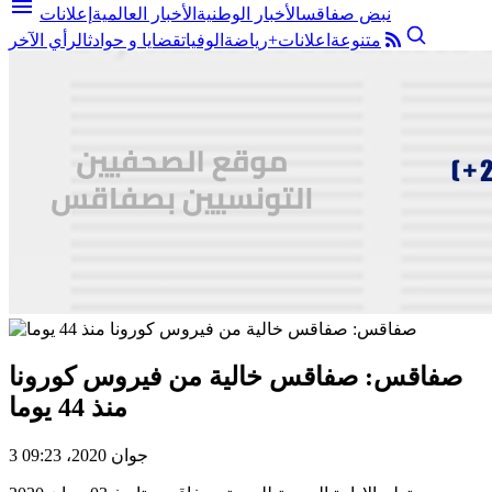
menu
نبض صفاقس
الأخبار الوطنية
الأخبار العالمية
إعلانات
متنوعة
اعلانات+
رياضة
الوفيات
قضايا و حوادث
الرأي الآخر
صفاقس: صفاقس خالية من فيروس كورونا
منذ 44 يوما
3 جوان 2020، 09:23