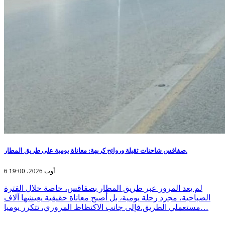
صفاقس شاحنات ثقيلة وروائح كريهة: معاناة يومية على طريق المطار.
6 أوت 2026، 19:00
لم يعد المرور عبر طريق المطار بصفاقس، خاصة خلال الفترة
الصباحية، مجرد رحلة يومية، بل أصبح معاناة حقيقية يعيشها آلاف
مستعملي الطريق.فإلى جانب الاكتظاظ المروري، تتكرر يوميا…