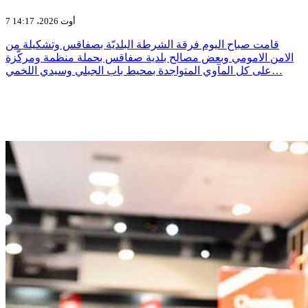
7 أوت 2026، 14:17
قامت صباح اليوم فرقة الشرطة البلديّة بصفاقس وتشكيلة من
الامن الامومي وبعض مصالح بلدية صفاقس بحملة منظمة ومركّزة
على كل المآوي المتواجدة بمحيط باب الجبلي وسيدي اللخمي…