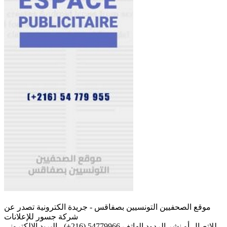
موقع الصحفيين التونسيين بصفاقس - جريدة الكترونية تصدر عن
شركة جسور للإعلانات
للإتصال أو نشر الردود الهاتف 54779966 (216+) - البريد الإلكتروني