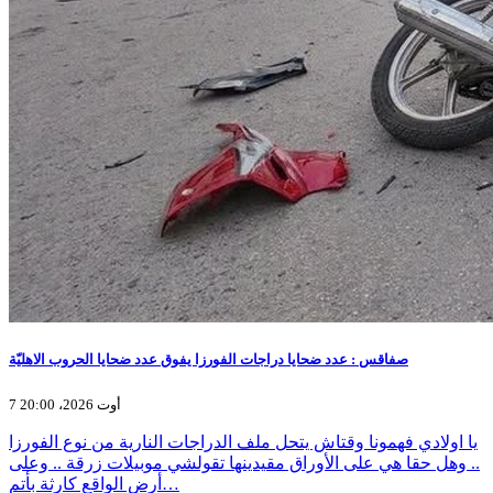
صفاقس : عدد ضحايا دراجات الفورزا يفوق عدد ضحايا الحروب الاهليّة
7 أوت 2026، 20:00
يا اولادي فهمونا وقتاش يتحل ملف الدراجات النارية من نوع الفورزا
.. وهل حقا هي على الأوراق مقيدينها تقولشي موبيلات زرقة .. وعلى
أرض الواقع كارثة بأتم…