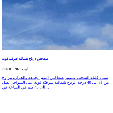
صفاقس : رياح شمالية شرقية قوية
7 أوت 2026، 06:00
سماء قليلة السحب عموما بصفاقس اليوم الجمعة والحرارة تتراوح
من 31 الى 40 درجة الرياح شمالية شرقيّة قوية على السواحل تصل
الى 43 كلم في الساعة في…