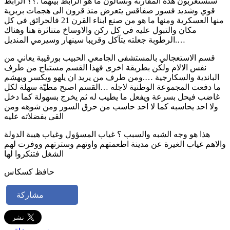
ستستغربون هذه المقارنة وتسألون ما هو الرابط بينهما .؟؟ الرابط
قوي وشديد فسور صفاقس يتعرض منذ قرون الى هجمات بربرية
منها العسكرية ومنها ما هو من صنع ابناء القرن 21 فالحرائق في كل
مكان والتبول عليه في كل ركن والاوساخ متناثرة هنا وهناك
….الرطوبة جعلته يتآكل وقريبا سينهار وسيرمي المنديل
قسم الاستعجالي بالمستشفى الجامعي الحبيب بورقيبة يعاني من
نفس الالام ولكن بطريقة اخرى فهذا القسم مستباح من طرف
الباندية والسكارجية ….ومن طرف من يريد ان يلهو ويكسر ويهشم
ما دفعت المجموعة الوطنية لاجله …القسم اصبح مطيّة سهلة لكل
غاضب فيحل بسرعة ويفعل ما يطيب له ثم يخرج بسهولة كما دخل
ولا احد يحاسبه كما لا احد حاسب من حرق السور ومن شوهه ومن
القى بفضلاته عليه
هذا هو وجه الشبه والسبب ؟ غياب المسؤول وغياب هيبة الدولة
والاهم غياب الغيرة عن مدينة اطعمتهم واوتهم وسترتهم ووفرت لهم
الشغل فتنكروا لها
حافظ كسكاس
مشاركة