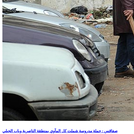
صفاقس : حملة مدروسة شملت كل المآوي بمنطقة الناصرية وباب الجبلي