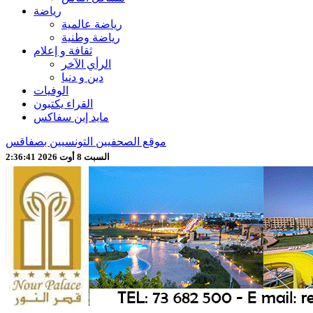
رياضة
رياضة عالمية
رياضة وطنية
ثقافة و إعلام
الرأي الآخر
دين و دنيا
الوفيات
القراء يكتبون
مايد إين سفاكس
موقع الصحفيين التونسيين بصفاقس
السبت 8 أوت 2026 2:36:43