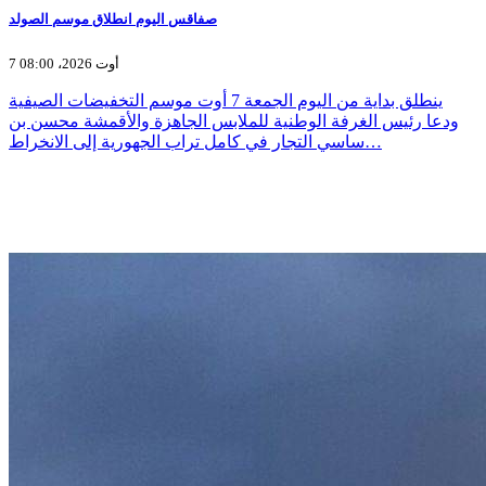
صفاقس اليوم انطلاق موسم الصولد
7 أوت 2026، 08:00
ينطلق بداية من اليوم الجمعة 7 أوت موسم التخفيضات الصيفية
ودعا رئيس الغرفة الوطنية للملابس الجاهزة والأقمشة محسن بن
ساسي التجار في كامل تراب الجهورية إلى الانخراط…