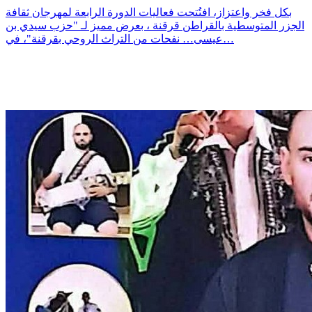
بكل فخر واعتزاز، افتُتحت فعاليات الدورة الرابعة لمهرجان ثقافة
الجزر المتوسطية بالقراطن قرقنة ، بعرض مميز لـ "حزب سيدي بن
عيسى… نفحات من التراث الروحي بقرقنة"، في…