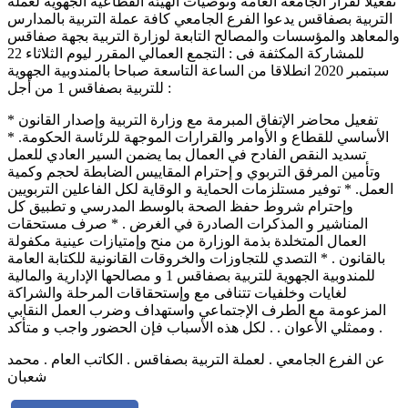
تفعيلا لقرار الجامعة العامة وتوصيات الهيئة القطاعية الجهوية لعملة
التربية بصفاقس يدعوا الفرع الجامعي كافة عملة التربية بالمدارس
والمعاهد والمؤسسات والمصالح التابعة لوزارة التربية بجهة صفاقس
للمشاركة المكثفة فى : التجمع العمالي المقرر ليوم الثلاثاء 22
سبتمبر 2020 انطلاقا من الساعة التاسعة صباحا بالمندوبية الجهوية
للتربية بصفاقس 1 من أجل :
* تفعيل محاضر الإتفاق المبرمة مع وزارة التربية وإصدار القانون
الأساسي للقطاع و الأوامر والقرارات الموجهة للرئاسة الحكومة. *
تسديد النقص الفادح في العمال بما يضمن السير العادي للعمل
وتأمين المرفق التربوي و إحترام المقاييس الضابطة لحجم وكمية
العمل. * توفير مستلزمات الحماية و الوقاية لكل الفاعلين التربويين
وإحترام شروط حفظ الصحة بالوسط المدرسي و تطبيق كل
المناشير و المذكرات الصادرة في الغرض . * صرف مستحقات
العمال المتخلدة بذمة الوزارة من منح وإمتيازات عينية مكفولة
بالقانون . * التصدي للتجاوزات والخروقات القانونية للكتابة العامة
للمندوبية الجهوية للتربية بصفاقس 1 و مصالحها الإدارية والمالية
لغايات وخلفيات تتنافى مع وإستحقاقات المرحلة والشراكة
المزعومة مع الطرف الإجتماعي واستهداف وضرب العمل النقابي
وممثلي الأعوان . . لكل هذه الأسباب فإن الحضور واجب و متأكد .
عن الفرع الجامعي . لعملة التربية بصفاقس . الكاتب العام . محمد
شعبان