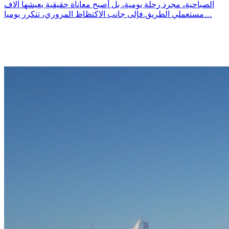
الصباحية، مجرد رحلة يومية، بل أصبح معاناة حقيقية يعيشها آلاف
مستعملي الطريق.فإلى جانب الاكتظاظ المروري، تتكرر يوميا…