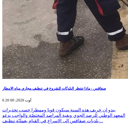
صفاقس : ماذا تنتظر البلديّات للشروع في تنظيف مجاري مياه الامطار
6 أوت 2026، 20:00
يبدو ان خريف هذه السنة سيكون قويا وممطرا حسب تحذيرات
المعهد الوطني للرصد الجوي وبقية المراصد المختصّة والواجب يدعو
بلديات صفاقس الى الاسراع في القيام بعمليّة تنظيف…