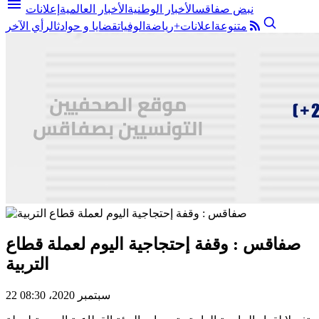
menu
نبض صفاقس
الأخبار الوطنية
الأخبار العالمية
إعلانات
متنوعة
اعلانات+
رياضة
الوفيات
قضايا و حوادث
الرأي الآخر
صفاقس : وقفة إحتجاجية اليوم لعملة قطاع
التربية
22 سبتمبر 2020، 08:30