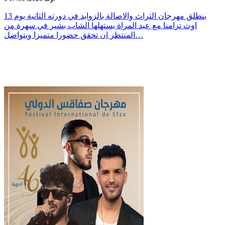
ينطلق مهرجان التراث والاصالة بالزوايد في دورته الثانية يوم 13
اوت تزامنا مع عيد المراة يستهلها الشاب بشير في سهرة من
المنتظر ان تحقق حضورا متميزا ويتواصل…