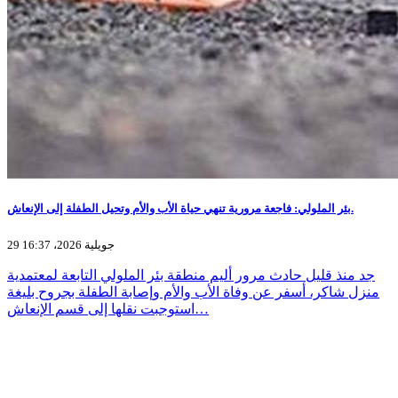
بئر الملولي: فاجعة مرورية تنهي حياة الأب والأم وتحيل الطفلة إلى الإنعاش.
29 جويلية 2026، 16:37
جد منذ قليل حادث مرور أليم منطقة بئر الملولي التابعة لمعتمدية
منزل شاكر، أسفر عن وفاة الأب والأم وإصابة الطفلة بجروح بليغة
استوجبت نقلها إلى قسم الإنعاش…