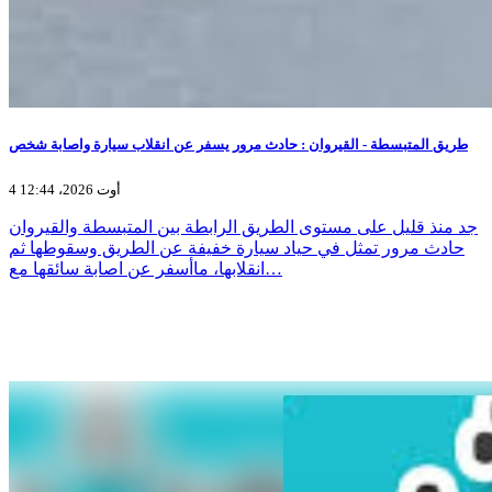
طريق المتبسطة - القيروان : حادث مرور يسفر عن انقلاب سيارة واصابة شخص
4 أوت 2026، 12:44
جد منذ قليل على مستوى الطريق الرابطة بين المتبسطة والقيروان
حادث مرور تمثل في حياد سيارة خفيفة عن الطريق وسقوطها ثم
انقلابها، ماأسفر عن اصابة سائقها مع…