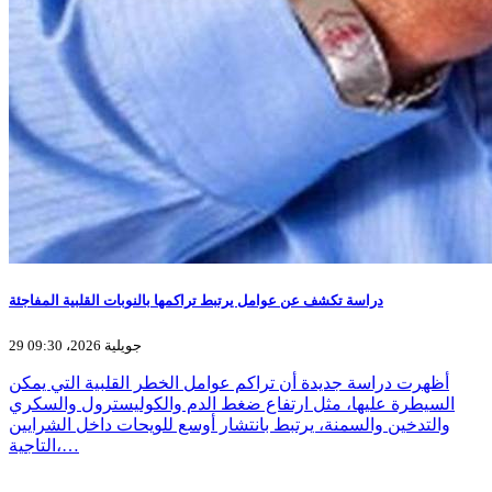
دراسة تكشف عن عوامل يرتبط تراكمها بالنوبات القلبية المفاجئة
29 جويلية 2026، 09:30
أظهرت دراسة جديدة أن تراكم عوامل الخطر القلبية التي يمكن
السيطرة عليها، مثل ارتفاع ضغط الدم والكوليسترول والسكري
والتدخين والسمنة، يرتبط بانتشار أوسع للويحات داخل الشرايين
التاجية،…