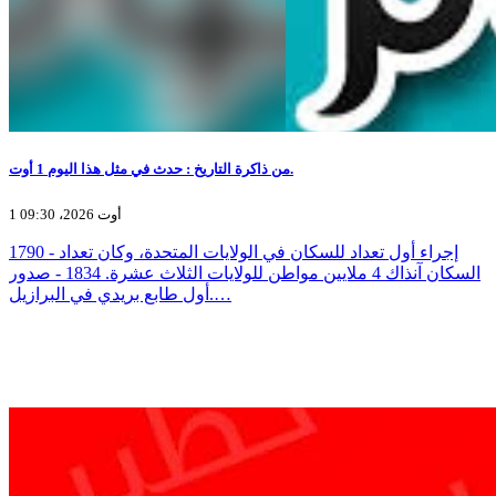
من ذاكرة التاريخ : حدث في مثل هذا اليوم 1 أوت.
1 أوت 2026، 09:30
1790 - إجراء أول تعداد للسكان في الولايات المتحدة، وكان تعداد
السكان آنذاك 4 ملايين مواطن للولايات الثلاث عشرة. 1834 - صدور
أول طابع بريدي في البرازيل.…