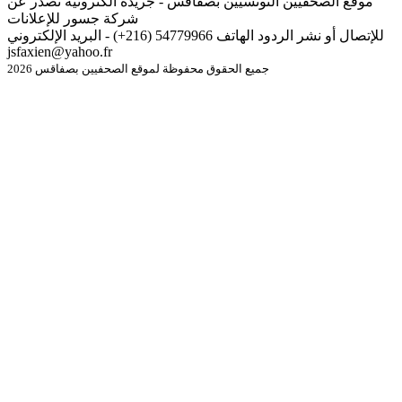
موقع الصحفيين التونسيين بصفاقس - جريدة الكترونية تصدر عن
شركة جسور للإعلانات
للإتصال أو نشر الردود الهاتف 54779966 (216+) - البريد الإلكتروني
jsfaxien@yahoo.fr
جميع الحقوق محفوظة لموقع الصحفيين بصفاقس 2026