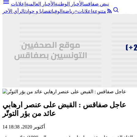
menu
نبض صفاقس
الأخبار الوطنية
الأخبار العالمية
إعلانات
متنوعة
اعلانات+
رياضة
الوفيات
قضايا و حوادث
الرأي الآخر
عاجل صفاقس : القبض على عنصر ارهابي
عائد من بؤر التوتّر
14 أكتوبر 2020، 18:38