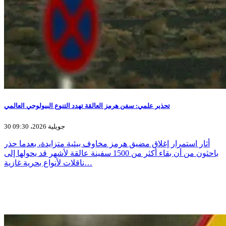
تحذير علمي: سفن هرمز العالقة تهدد التنوع البيولوجي العالمي
30 جويلية 2026، 09:30
أثار استمرار إغلاق مضيق هرمز مخاوف بيئية متزايدة، بعدما حذر
باحثون من أن بقاء أكثر من 1500 سفينة عالقة لأشهر قد يحولها إلى
ناقلات لأنواع بحرية غازية…