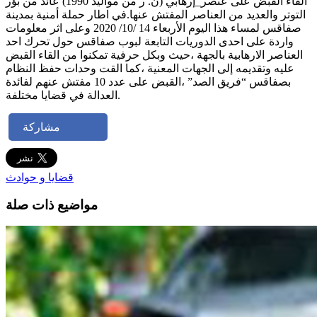
القاء القبض على عنصر_إرهابي (ن. ر من مواليد 1990) عائد من بؤر
التوتر والعديد من العناصر المفتش عنها.في اطار حملة أمنية بمدينة
صفاقس لمساء هذا اليوم الأربعاء 14 /10/ 2020 وعلى اثر معلومات
واردة على احدى الدوريات التابعة لبوب صفاقس حول تحرك احد
العناصر الارهابية بالجهة ،حيث وبكل حرفية تمكنوا من القاء القبض
عليه وتقديمه إلى الجهات المعنية ،كما القت وحدات حفظ النظام
بصفاقس “فريق الصد” ،القبض على عدد 10 مفتش عنهم لفائدة
العدالة في قضايا مختلفة.
مشاركة
قضايا و حوادث
مواضيع ذات صلة