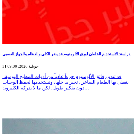
دراسة: الاستخدام الخاطئ لورق الألومنيوم قد يضر الكلى والعظام والجهاز العصبي.
31 جويلية 2026، 09:30
قد تبدو رقائق الألومنيوم جزءاً عادياً من أدوات المطبخ اليومية..
نغطي بها الطعام الساخن، نخبز بداخلها، ونستخدمها لحفظ الوجبات
دون تفكير طويل. لكن ما لا يدركه الكثيرون…