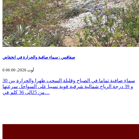
صفاقس : سماء صافية والحرارة في انخفاض
6 أوت 2026، 06:00
سماء صافية تماما في الصباح وقليلة السحب ظهرا والحرارة بين 30
و 39 درجة الرياح شمالية شرقية قوية نسبيا على السواحل سرعتها
من 25الى 36 كلم في…