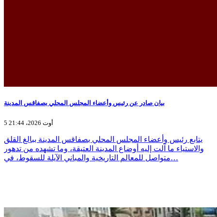
بيان صادر عن رئيس وأعضاء المجلس المحلي بصفاقس المدينة
5 أوت 2026، 21:44
يتابع رئيس وأعضاء المجلس المحلي بصفاقس المدينة ببالغ القلق
والاستياء ما آلت إليه أوضاع المدينة العتيقة، وما تشهده من تدهور
متواصل للمعالم التاريخية والمباني الآيلة للسقوط، في…