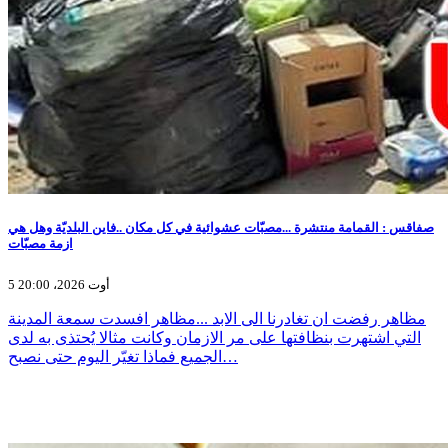
صفاقس : القمامة منتشرة ...مصبّات عشوائية في كل مكان ..فاين البلديّة وهل هي
ازمة مصبّات
5 أوت 2026، 20:00
مظاهر رفضت ان تغادرنا الى الابد ...مظاهر افسدت سمعة المدينة
التي اشتهرت بنظافتها على مر الازمان وكانت مثالا يُحتذى به لدى
الجميع فماذا تغيّر اليوم حتى نصبح…