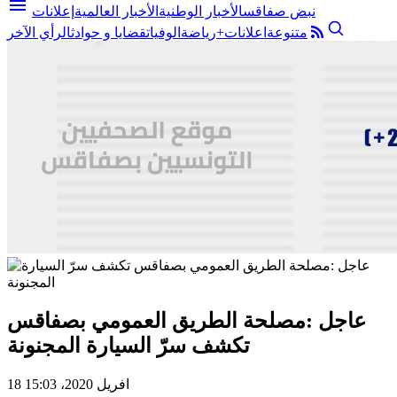
menu
نبض صفاقس
الأخبار الوطنية
الأخبار العالمية
إعلانات
متنوعة
اعلانات+
رياضة
الوفيات
قضايا و حوادث
الرأي الآخر
عاجل :مصلحة الطريق العمومي بصفاقس
تكشف سرّ السيارة المجنونة
18 افريل 2020، 15:03