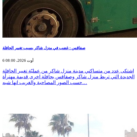
صفاقس : غضب في منزل شاكر بسبب تغيير الحافلة
6 أوت 2026، 08:00
اشتكى عدد من متساكني مدينة منزل شاكر من عمليّة تغيير الحافلة
الجديدة التي تربط منزل شاكر وصفاقس بحافلة اخرى قديمة مهترأة
حسب الصور المصاحبة والغريب انها شبه…