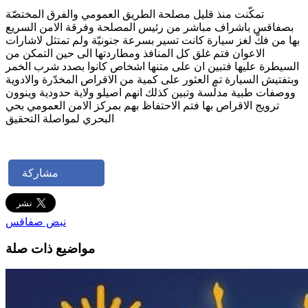
تمكّنت منذ قليل مصلحة الطريق العمومي والفرق المختصّة
بصفاقس باشراف مباشر من رئيس المصلحة وفرقة الامن السريع
بها من فكّ لغز سيارة كانت تسير بسرعة جنونيّة ولم تمتثل لاشارات
الاعوان فتم غلق كل المنافذ ومطاردتها الى حين التمكن من
السيطرة عليها فتبين ان على متنها اشخاص كانوا بصدد شرب الخمر
وبتفتيش السيارة تم العثور على كمية من الاقراص المخدّرة والادوية
ووصفات طبية مدلّسة وتبين كذلك انهم اصيلو ولاية حدودية وينوون
ترويج الاقراص بها فتم الاحتفاظ بهم بمركز الامن العمومي بحي
البحري لمواصلة التحقيق
مشاركة
نبض صفاقس
مواضيع ذات صلة