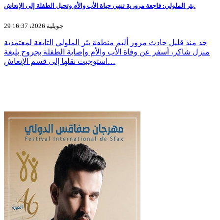
بئر الملولي: فاجعة مرورية تنهي حياة الأب والأم وتحيل الطفلة إلى الإنعاش.
29 جويلية 2026، 16:37
جد منذ قليل حادث مرور أليم منطقة بئر الملولي التابعة لمعتمدية
منزل شاكر، أسفر عن وفاة الأب والأم وإصابة الطفلة بجروح بليغة
استوجبت نقلها إلى قسم الإنعاش…