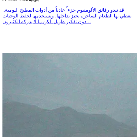
قد تبدو رقائق الألومنيوم جزءاً عادياً من أدوات المطبخ اليومية..
نغطي بها الطعام الساخن، نخبز بداخلها، ونستخدمها لحفظ الوجبات
دون تفكير طويل. لكن ما لا يدركه الكثيرون…