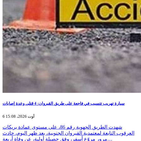
سيارة تهريب تتسبب في فاجعة على طريق القيروان: 4 قتلى وعدة إصابات
6 أوت 2026، 15:08
شهدت الطريق الجهوية رقم 86، على مستوى عمادة بريكات
العرقوب التابعة لمعتمدية القيروان الجنوبية، بعد ظهر اليوم، حادث
مرور مروّع أسفر، وفق حصيلة أولية، عن وفاة أربعة…