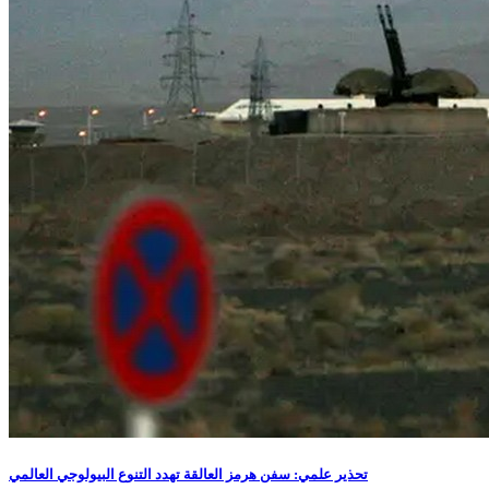
تحذير علمي: سفن هرمز العالقة تهدد التنوع البيولوجي العالمي