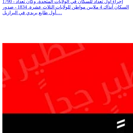
1790 - إجراء أول تعداد للسكان في الولايات المتحدة، وكان تعداد
السكان آنذاك 4 ملايين مواطن للولايات الثلاث عشرة. 1834 - صدور
أول طابع بريدي في البرازيل.…