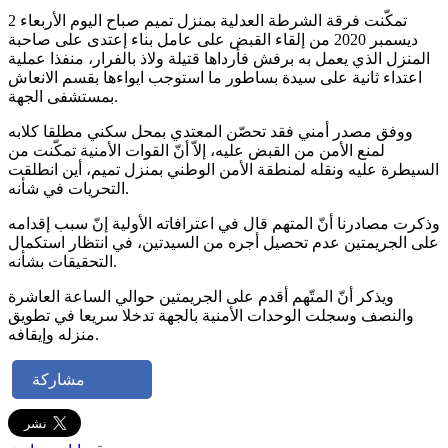
تمكّنت فرقة الشرطة العدلية بمنزل تميم صباح اليوم الأربعاء 2
ديسمبر 2020 من إلقاء القبض على عامل بناء إعتدى على صاحبة
المنزل الذي يعمل به برفش فأرداها قتيلة ولاذ بالفرار، منفذا عملية
اعتداء ثانية على سيدة بساطور ما استوجب ايواءها بقسم الانعاش
بمستشفى الجهة.
ووفق مصدر أمني فقد تحصّن المعتدي بمحل سكني مطلقا كلابه
لمنع الأمن من القبض عليه، إلاّ أنّ القوات الأمنية تمكّنت من
السيطرة عليه ونقله لمنطقة الأمن الوطني بمنزل تميم، أين انطلقت
التحريات في شأنه.
وذكرت مصادرنا أنّ المتهم قال في اعترافاته الأولية إنّ سبب إقدامه
على الجريمتين عدم تحصيل أجره من السيدتين، في انتظار استكمال
التحقيقات بشأنه.
ويذكر أنّ المتّهم أقدم على الجريمتين حوالي الساعة العاشرة
والنصف وسجلت الوحدات الأمنية بالجهة تدخلا سريعا في تطويق
منزله وإيقافه.
مشاركة