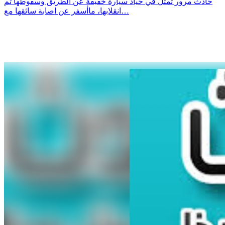
حادث مرور تمثل في حياد سيارة خفيفة عن الطريق وسقوطها ثم
انقلابها، ماأسفر عن اصابة سائقها مع…