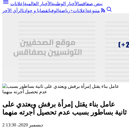
menu
نبض صفاقس
الأخبار الوطنية
الأخبار العالمية
إعلانات
متنوعة
اعلانات+
رياضة
الوفيات
قضايا و حوادث
الرأي الآخر
عامل بناء يقتل إمرأة برفش ويعتدي على
ثانية بساطور بسبب عدم تحصيل أجرته منهما
2 ديسمبر 2020، 13:30