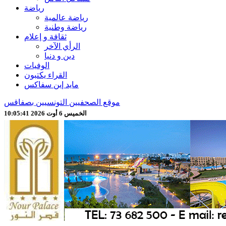
رياضة
رياضة عالمية
رياضة وطنية
ثقافة و إعلام
الرأي الآخر
دين و دنيا
الوفيات
القراء يكتبون
مايد إين سفاكس
موقع الصحفيين التونسيين بصفاقس
الخميس 6 أوت 2026 10:05:43