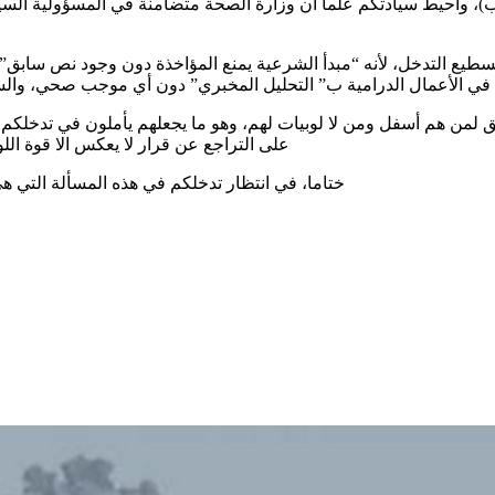
ب)، وأحيط سيادتكم علما أن وزارة الصحة متضامنة في المسؤولية السي
 تسطيع التدخل، لأنه “مبدأ الشرعية يمنع المؤاخذة دون وجود نص سابق”،
لق لمن هم أسفل ومن لا لوبيات لهم، وهو ما يجعلهم يأملون في تدخلكم
على التراجع عن قرار لا يعكس الا قوة ال
ختاما، في انتظار تدخلكم في هذه المسألة التي هي