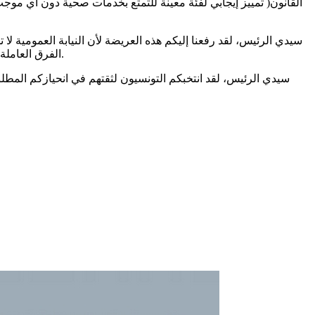
القانون( تمييز إيجابي لفئة معينة للتمتع بخدمات صحية دون أي موج
سيدي الرئيس، لقد رفعنا إليكم هذه العريضة لأن النيابة العمومية لا
الفرق العاملة في الأعمال الدرامية ب” التحليل المخبري” دون أي موجب صحي، والسماح لهم بخرق الحجر الصحي العام لا يمكن مواجهته إلا بقرار سياسي.
سيدي الرئيس، لقد انتخبكم التونسيون لثقتهم في انحيازكم المط