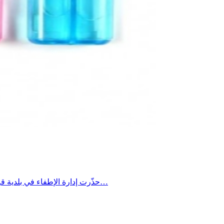
حذّرت إدارة الإطفاء في بلدية قيصري الكبرى من مخاطر خطيرة قد تنجم عن ترك بعض المواد داخل السيارات خلال موجات الحر الشديدة، مؤكدة أن ارتفاع درجات الحرارة…