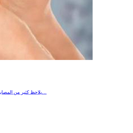
يلاحظ كثير من المصابين بالسكر أن مستوياته في الدم تكون أعلى في الصباح مقارنة ببقية أوقات اليوم، ويعود ذلك غالبًا إلى ما يُعرف بـ”ظاهرة الفجر”، حيث يؤدي…