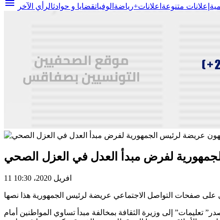
menu
مية
إعلانات متنوعة
اعلانات+
رياضة
الوفيات
قضايا و حوادث
الرأي الآخر
جمهورية لفرض مبدأ العدل في العزل الصحي
11 افريل 2020، 10:30
على صفحات التواصل الاجتماعي عريضة لرئيس الجمهورية هذا نصها
ر” تعليمات” إلى وزيرة الثقافة بمخالفة مبدأ تساوي المواطنين أمام