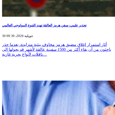
تحذير علمي: سفن هرمز العالقة تهدد التنوع البيولوجي العالمي
30 جويلية 2026، 09:30
أثار استمرار إغلاق مضيق هرمز مخاوف بيئية متزايدة، بعدما حذر
باحثون من أن بقاء أكثر من 1500 سفينة عالقة لأشهر قد يحولها إلى
ناقلات لأنواع بحرية غازية…