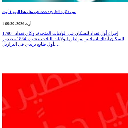
من ذاكرة التاريخ : حدث في مثل هذا اليوم 1 أوت.
1 أوت 2026، 09:30
1790 - إجراء أول تعداد للسكان في الولايات المتحدة، وكان تعداد
السكان آنذاك 4 ملايين مواطن للولايات الثلاث عشرة. 1834 - صدور
أول طابع بريدي في البرازيل.…