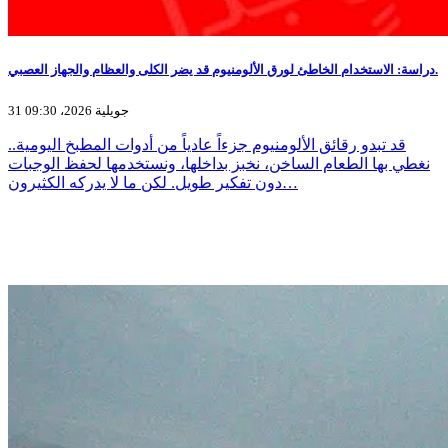
دراسة: الاستخدام الخاطئ لورق الألومنيوم قد يضر الكلى والعظام والجهاز العصبي.
31 جويلية 2026، 09:30
قد تبدو رقائق الألومنيوم جزءاً عادياً من أدوات المطبخ اليومية..
نغطي بها الطعام الساخن، نخبز بداخلها، ونستخدمها لحفظ الوجبات
دون تفكير طويل. لكن ما لا يدركه الكثيرون…