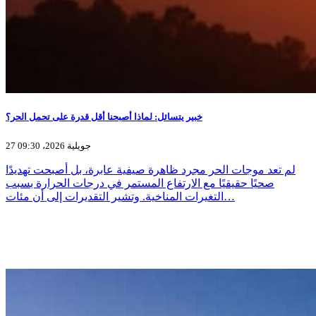
خبير يتسائل: لماذا أصبحنا أقل قدرة على تحمل الحر؟
27 جويلية 2026، 09:30
لم تعد موجات الحر مجرد ظاهرة صيفية عابرة، بل أصبحت تهديدًا
صحيًا حقيقيًا مع الارتفاع المستمر في درجات الحرارة بسبب
التغيرات المناخية. وتشير التقديرات إلى أن مئات…