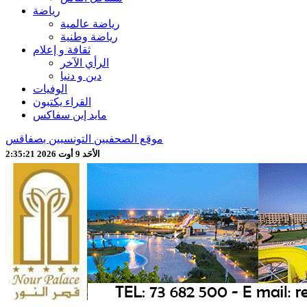
رياضة
رياضة عالمية
رياضة وطنية
ثقافة و إعلام
الرأي الآخر
دين و دنيا
الوفيات
القراء يكتبون
مايد إين سفاكس
موقع الصحفيين التونسيين بصفاقس
الأحَد 9 أوت 2026 2:35:24