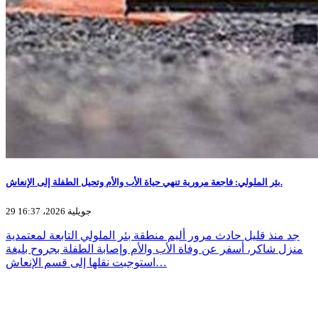
بئر الملولي: فاجعة مرورية تنهي حياة الأب والأم وتحيل الطفلة إلى الإنعاش.
29 جويلية 2026، 16:37
جد منذ قليل حادث مرور أليم منطقة بئر الملولي التابعة لمعتمدية
منزل شاكر، أسفر عن وفاة الأب والأم وإصابة الطفلة بجروح بليغة
استوجبت نقلها إلى قسم الإنعاش…