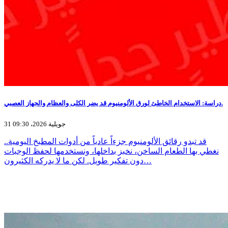
دراسة: الاستخدام الخاطئ لورق الألومنيوم قد يضر الكلى والعظام والجهاز العصبي.
31 جويلية 2026، 09:30
قد تبدو رقائق الألومنيوم جزءاً عادياً من أدوات المطبخ اليومية..
نغطي بها الطعام الساخن، نخبز بداخلها، ونستخدمها لحفظ الوجبات
دون تفكير طويل. لكن ما لا يدركه الكثيرون…