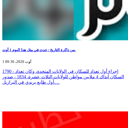
من ذاكرة التاريخ : حدث في مثل هذا اليوم 1 أوت.
1 أوت 2026، 09:30
1790 - إجراء أول تعداد للسكان في الولايات المتحدة، وكان تعداد
السكان آنذاك 4 ملايين مواطن للولايات الثلاث عشرة. 1834 - صدور
أول طابع بريدي في البرازيل.…