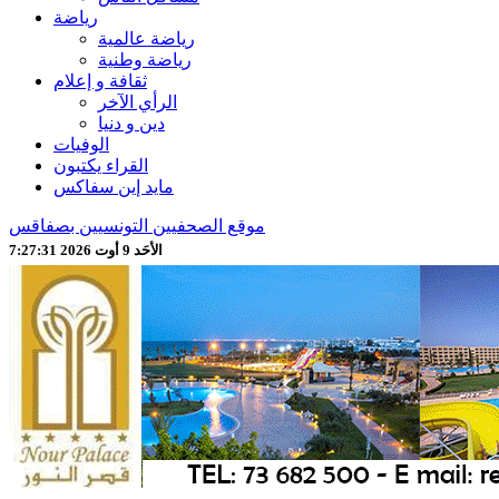
رياضة
رياضة عالمية
رياضة وطنية
ثقافة و إعلام
الرأي الآخر
دين و دنيا
الوفيات
القراء يكتبون
مايد إين سفاكس
موقع الصحفيين التونسيين بصفاقس
الأحَد 9 أوت 2026 7:27:33