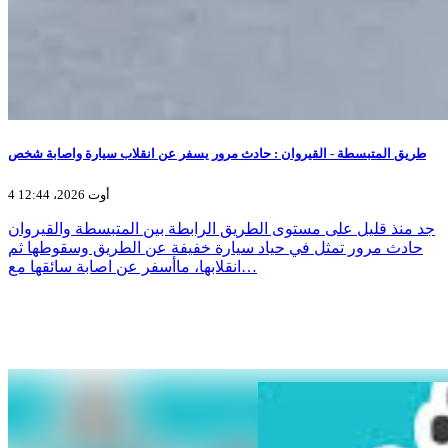
طريق المتبسطة - القيروان : حادث مرور يسفر عن انقلاب سيارة واصابة شخص
4 أوت 2026، 12:44
جد منذ قليل على مستوى الطريق الرابطة بين المتبسطة والقيروان
حادث مرور تمثل في حياد سيارة خفيفة عن الطريق وسقوطها ثم
انقلابها، ماأسفر عن اصابة سائقها مع…