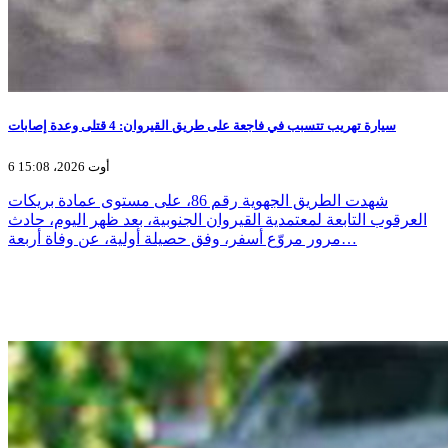
سيارة تهريب تتسبب في فاجعة على طريق القيروان: 4 قتلى وعدة إصابات
6 أوت 2026، 15:08
شهدت الطريق الجهوية رقم 86، على مستوى عمادة بريكات
العرقوب التابعة لمعتمدية القيروان الجنوبية، بعد ظهر اليوم، حادث
مرور مروّع أسفر، وفق حصيلة أولية، عن وفاة أربعة…