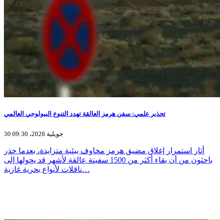
تحذير علمي: سفن هرمز العالقة تهدد التنوع البيولوجي العالمي
30 جويلية 2026، 09:30
أثار استمرار إغلاق مضيق هرمز مخاوف بيئية متزايدة، بعدما حذر
باحثون من أن بقاء أكثر من 1500 سفينة عالقة لأشهر قد يحولها إلى
ناقلات لأنواع بحرية غازية…