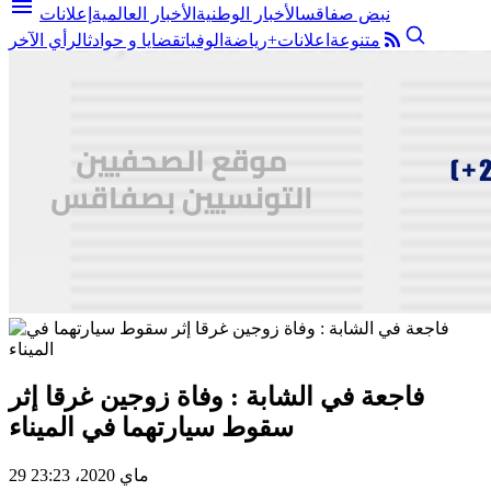
menu
نبض صفاقس
الأخبار الوطنية
الأخبار العالمية
إعلانات
متنوعة
اعلانات+
رياضة
الوفيات
قضايا و حوادث
الرأي الآخر
فاجعة في الشابة : وفاة زوجين غرقا إثر
سقوط سيارتهما في الميناء
29 ماي 2020، 23:23