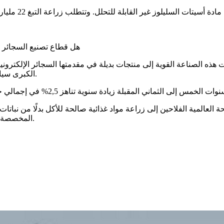
هل قطاع تصنيع السجائر في 
هذه الصناعة القوية إلى منتجات بديلة في مقدمتها السجائر الإلكترون
الكبرى سياسة الأسعار “العدوانية” وتنفق مبالغ هائلة لمحاربة تدابير مكافحة التبغ.
لعالمية الفلاحين إلى زراعة مواد غذائية صالحة للأكل بدلًا من نباتات 
المخصصة لهذا النوع من المحاصيل في أفريقيا قد زادت بنحو 20% خلال 15 عاما.