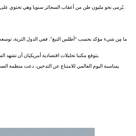
يُرمى نحو مليون طن من أعقاب السجائر سنويا وهي تحتوي على مادة أسيتات السليلوز غير القابلة للتحلل. وتتطلب زراعة التبغ 22 مليار طن من المياه سنويا وتنتج صناعته 25 مليون طن من النفايات الصلبة.
ما مِن شيء مؤكد بحسب “أطلس التبغ”. ففي الدول الثرية، توسعت 
يتوقع مكتبا تحليلات اقتصادية أمريكيان أن تشهد السنوات الخمس إلى الثماني المقبلة زيادة سنوية تناهز 2,5% في إجمالي حجم التداول للقطاع والذي سيصل إلى 940 مليار دولار في العام 2023.
بمناسبة اليوم العالمي للامتناع عن التدخين، دعت منظمة الصحة ا