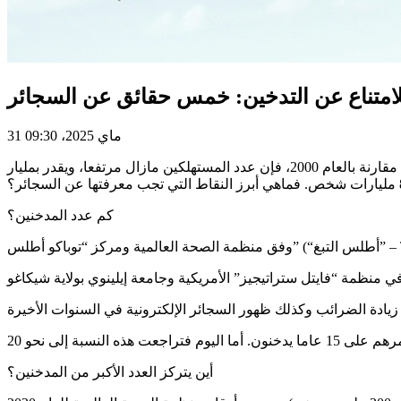
للامتناع عن التدخين: خمس حقائق عن السجائر
31 ماي 2025، 09:30
تحيي منظمة الصحة العالمية اليوم السبت 31 ماي اليوم العالمي للامتناع عن التدخين. ورغم تراجع عدد المدخنين في العالم إلى نحو 20%، مقارنة بالعام 2000، فإن عدد المستهلكين مازال مرتفعا، ويقدر بمليار
كم عدد المدخنين؟
أين يتركز العدد الأكبر من المدخنين؟