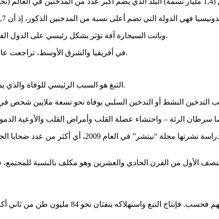
وباتت السيجارة آفة تؤثر بشكل رئيسي على الدول الفقيرة: يعيش 80% من المدخنين في دول ذات دخل منخفض أو متوسط.
في أفريقيا والشرق الأوسط، تراجعت عادة التدخين قليلا، لكنها تزداد في بعض الدول مثل مصر ولبنان والعراق.
التبغ هو السبب الرئيسي للوفاة والذي يمكن الوقاية منه: يموت شخص كل أربع ثوان في العالم بسبب السجائر.
للتدخين تأثير على الكوكب أيضا، فهو لا يضر رئات 