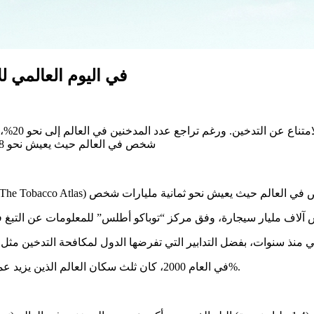
في اليوم العالمي 
شخص في العالم حيث يعيش نحو 8 مليارات شخص. فماهي أبرز النقاط التي تجب معرفتها عن السجائر؟
في العام 2000، كان ثلث سكان العالم الذين يزيد عمرهم على 15 عاما يدخنون. أما اليوم فتراجعت هذه النسبة إلى نحو 20%.