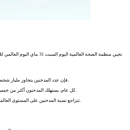
وفق منظمة الصحة العالمية ومركز “توباكو أطلس” (“أطلس التبغ” – The Tobacco Atlas) فإن عدد المدخنين يتجاوز مليار شخص في العالم حيث يعيش نحو ثمانية مليارات شخص.
كل عام، يستهلك المدخنون أكثر من خمس آلاف مليار سيجارة، وفق مركز “توباكو أطلس” للمعلومات عن التبغ في منظمة “فايتل ستراتيجيز” الأمريكية وجامعة إيلينوي بولاية شيكاغو.
تتراجع نسبة المدخنين على المستوى العالمي منذ سنوات، بفضل التدابير التي تفرضها الدول لمكافحة التدخين مثل زيادة الضرائب وكذلك ظهور السجائر الإلكترونية في السنوات الأخيرة.