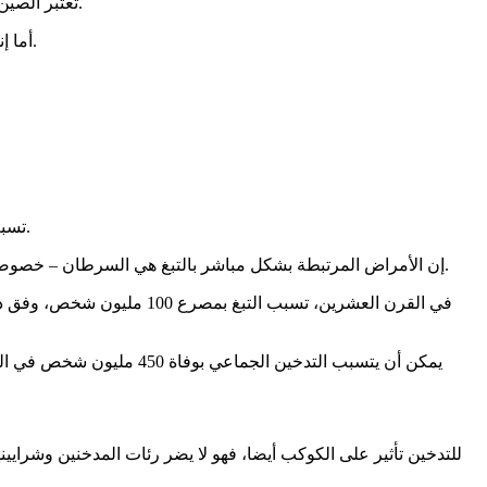
تعتبر الصين (1,4 مليار نسمة) البلد الذي يضم أكبر عدد من المدخنين في العالم (نحو 300 مليون مدخن)، بحسب أرقام منظمة الصحة العالمية للعام 2020.
أما إندونيسيا فهي الدولة التي تضم أعلى نسبة من المدخنين الذكور، إذ أن 62,7% من المدخنين فيها الذين يزيد عمرهم على 15 عاما هم من الذكور.
تسبب التدخين النشط أو التدخين السلبي بوفاة نحو تسعة ملايين شخص في العام 2019، بحسب دراسة نشرتها مجلة “ذي لانست” في العام 2021.
إن الأمراض المرتبطة بشكل مباشر بالتبغ هي السرطان – خصوصا سرطان الرئة – واحتشاء عضلة القلب وأمراض القلب والأوعية الدموية واضطرابات الجهاز التنفسي من نوع مرض الانسداد الرئوي المزمن.