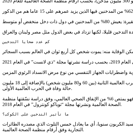
كم عدد ضحايا التدخين
في القرن العشرين، تسبب التبغ بمصرع 100 مليون شخص، وفق دراسة نشرتها مجلة “نيتشر” في العام 2009، أي أكثر من عدد ضحايا الحرب العالمية الثانية (بين 60 و80 مليون شخص) بالإضافة إلى 18 مليون
حالة وفاة في الحرب العالمية الأولى.
يمكن أن يتسبب التدخين الجماعي بوفاة 450 مليون شخص في النصف الأول من القرن الحادي والعشرين وهو مكلف بالنسبة للمجتمع، فهو يمتص 6% من الإنفاق الصحي العالمي، وفق دراسة نسّقتها منظمة
الصحة العالمية ونشرتها مجلة “توباكو كونترول” في العام 2018.
ما تأثير التدخين على الكوكب؟ 
المدخنين وشرايينهم فحسب. فإنتاج التبغ واستهلاكه ينفثان نحو 84 مليون طن من ثاني أكسيد الكربون سنويا، أي ما يعادل خمس التلوث الذي مصدره الطائرات
التجارية وفق أرقام منظمة الصحة العالمية.