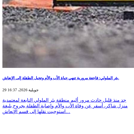
بئر الملولي: فاجعة مرورية تنهي حياة الأب والأم وتحيل الطفلة إلى الإنعاش.
29 جويلية 2026، 16:37
جد منذ قليل حادث مرور أليم منطقة بئر الملولي التابعة لمعتمدية
منزل شاكر، أسفر عن وفاة الأب والأم وإصابة الطفلة بجروح بليغة
استوجبت نقلها إلى قسم الإنعاش…