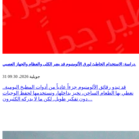
دراسة: الاستخدام الخاطئ لورق الألومنيوم قد يضر الكلى والعظام والجهاز العصبي.
31 جويلية 2026، 09:30
قد تبدو رقائق الألومنيوم جزءاً عادياً من أدوات المطبخ اليومية..
نغطي بها الطعام الساخن، نخبز بداخلها، ونستخدمها لحفظ الوجبات
دون تفكير طويل. لكن ما لا يدركه الكثيرون…