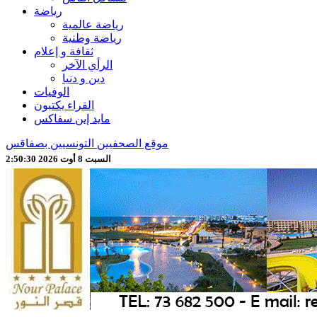
رياضة
رياضة عالمية
رياضة وطنية
ثقافة و إعلام
الرأي الآخر
دين و دنيا
الوفيات
القراء يكتبون
مايد إين سفاكس
موقع الصحفيين التونسيين بصفاقس
السبت 8 أوت 2026 2:50:32