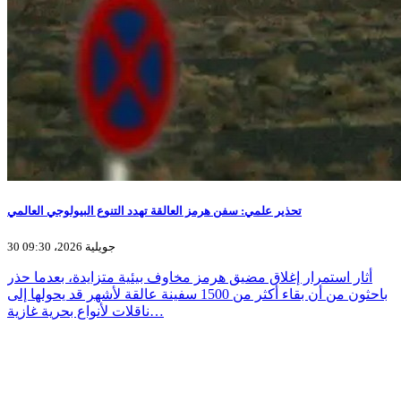
تحذير علمي: سفن هرمز العالقة تهدد التنوع البيولوجي العالمي
30 جويلية 2026، 09:30
أثار استمرار إغلاق مضيق هرمز مخاوف بيئية متزايدة، بعدما حذر
باحثون من أن بقاء أكثر من 1500 سفينة عالقة لأشهر قد يحولها إلى
ناقلات لأنواع بحرية غازية…