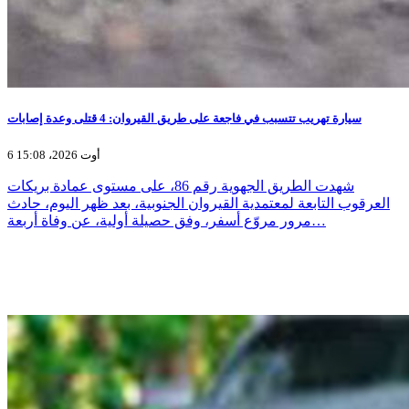
سيارة تهريب تتسبب في فاجعة على طريق القيروان: 4 قتلى وعدة إصابات
6 أوت 2026، 15:08
شهدت الطريق الجهوية رقم 86، على مستوى عمادة بريكات
العرقوب التابعة لمعتمدية القيروان الجنوبية، بعد ظهر اليوم، حادث
مرور مروّع أسفر، وفق حصيلة أولية، عن وفاة أربعة…