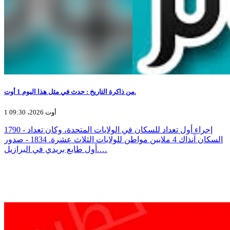
من ذاكرة التاريخ : حدث في مثل هذا اليوم 1 أوت.
1 أوت 2026، 09:30
1790 - إجراء أول تعداد للسكان في الولايات المتحدة، وكان تعداد
السكان آنذاك 4 ملايين مواطن للولايات الثلاث عشرة. 1834 - صدور
أول طابع بريدي في البرازيل.…