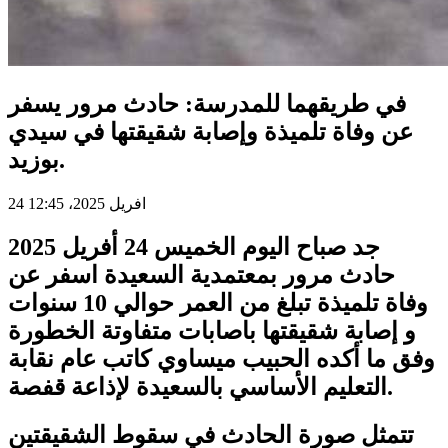
في طريقهما للمدرسة: حادث مرور يسفر
عن وفاة تلميذة وإصابة شقيقتها في سيدي
بوزيد.
24 افريل 2025، 12:45
جد صباح اليوم الخميس 24 أفريل 2025
حادث مرور بمعتمدية السعيدة اسفر عن
وفاة تلميذة تبلغ من العمر حوالي 10 سنوات
و إصابة شقيقتها باصابات متفاوتة الخطورة
وفق ما أكده الحبيب ميساوي كاتب عام نقابة
التعليم الأساسي بالسعيدة لإذاعة قفصة.
تتمثل صورة الحادث في سقوط الشقيقتين