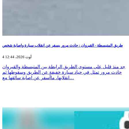
طريق المتبسطة - القيروان : حادث مرور يسفر عن انقلاب سيارة واصابة شخص
4 أوت 2026، 12:44
جد منذ قليل على مستوى الطريق الرابطة بين المتبسطة والقيروان
حادث مرور تمثل في حياد سيارة خفيفة عن الطريق وسقوطها ثم
انقلابها، ماأسفر عن اصابة سائقها مع…