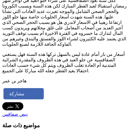
ككل سنة تعود الصفاقسية على شراء حلو العيد في أواخر شهر
رمضان استقبالا لعيد الفطر المبارك لكن هذه السنة وبسبب الكورونا
والحجر الصحي الشامل والموجه تغيرت عديد العادات التي نشأنا
عليها. هذه السنة شهدت أسعار الحلويات خاصة منها حلو اللوز
ارتفاعا رهيبا في الاسعار لاندري هل هو بسبب الحجر الصحي الذي
أجبر العديد من أصحاب المعامل على غلق محلاتهم ويريدون كسب
المال لتدارك ما خسروه في الفترة الاخيرة أم بسبب توقف التوريد
الذي يعتمد عليه الكثيرون لشراء اللوز والفستق والبندق وغيرهم من
الفاوكه الجافة اللازمة لصنع الحلويات.
أسعار من نار أمام عادة ليس بالسهل تركها هذه السنة فهل يستغني
الصفاقسية عن حلو العيد في هذه الظروف والمقدرة الشرائية
المتدنية أم العادة تغلب الظروف ويتم كل شيء حسب العادات
احتفالا بعيد الفطر جعله الله مباركا على الجميع.
هاجر بن عمر
مشاركة
نبض صفاقس
مواضيع ذات صلة