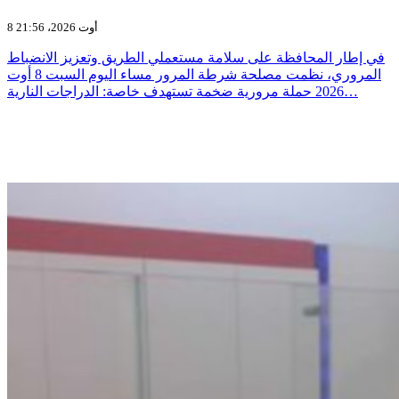
8 أوت 2026، 21:56
في إطار المحافظة على سلامة مستعملي الطريق وتعزيز الانضباط
المروري، نظمت مصلحة شرطة المرور مساء اليوم السبت 8 أوت
2026 حملة مرورية ضخمة تستهدف خاصة: الدراجات النارية…