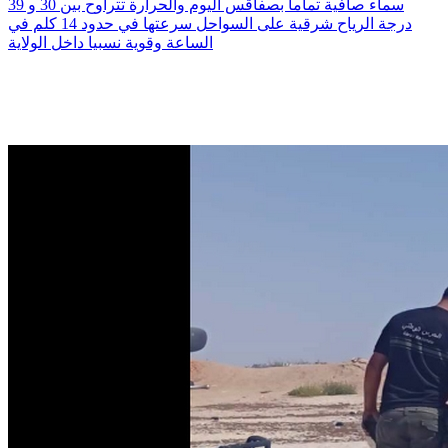
سماء صافية تماما بصفاقس اليوم والحرارة تتراوح بين 30 و 39
درجة الرياح شرقية على السواحل سرعتها في حدود 14 كلم في
الساعة وقوية نسبيا داخل الولاية