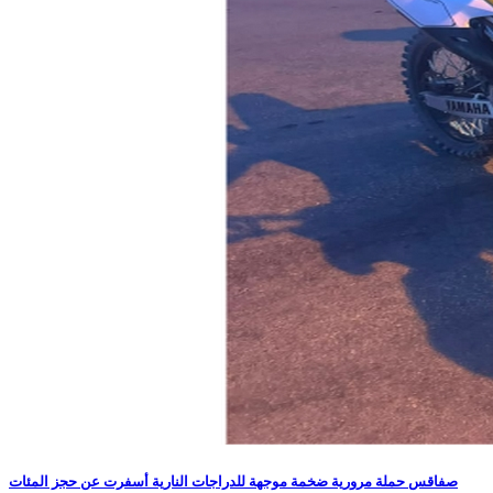
صفاقس حملة مرورية ضخمة موجهة للدراجات النارية أسفرت عن حجز المئات