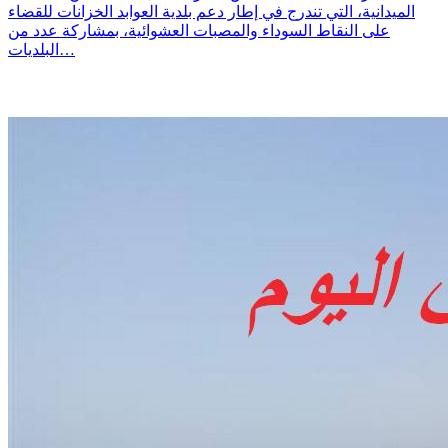
الميدانية، التي تندرج في إطار دعم بلدية العوابد الخزانات للقضاء
على النقاط السوداء والمصبات العشوائية، بمشاركة عدد من
البلديات…