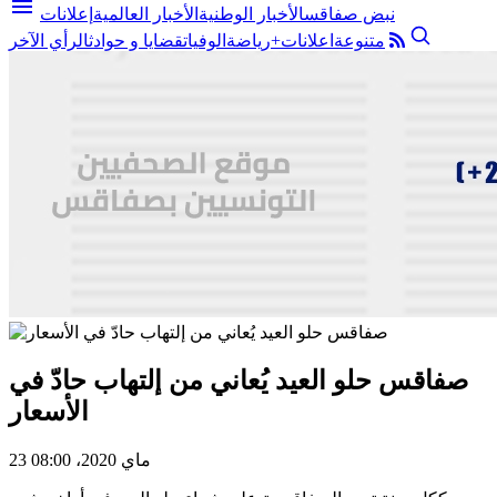
menu
نبض صفاقس
الأخبار الوطنية
الأخبار العالمية
إعلانات
متنوعة
اعلانات+
رياضة
الوفيات
قضايا و حوادث
الرأي الآخر
صفاقس حلو العيد يُعاني من إلتهاب حادّ في
الأسعار
23 ماي 2020، 08:00