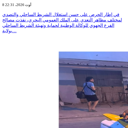
8 أوت 2026، 22:31
في إطار الحرص على حسن استغلال الشريط الساحلي والتصدي
لمختلف مظاهر التعدي على الملك العمومي البحري، نفذت مصالح
الفرع الجهوي للوكالة الوطنية لحماية وتهيئة الشريط الساحلي
بولاية…