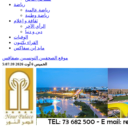
رياضة
رياضة عالمية
رياضة وطنية
ثقافة و إعلام
الرأي الآخر
دين و دنيا
الوفيات
القراء يكتبون
مايد إين سفاكس
موقع الصحفيين التونسيين بصفاقس
الخميس 6 أوت 2026 5:07:41