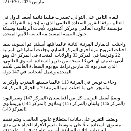
22 مارس 2025، 09:30
للعام الثامن على التوالي، تصدرت فنلندا قائمة أسعد الدول في
العالم ، وفقا لتقرير السعادة العالمي الذي تم إنجازه بالشراكة بين
مؤسسة غالوب العالمي ومركز أكسفورد لأبحاث الرفاهية وشبكة
حلول التنمية المستدامة التابعة للأمم المتحدة.
واحتلت الدنمارك المرتبة الثانية عالميا تلتها أيسلندا ثم السويد، بينما
احتلت النرويج مرة أخرى المركز السابع، وجاءت ألمانيا في المرتبة
22 وفرنسا في المركز 33 والولايات المتحدة في المركز 24، وهو
أدنى تصنيف لها في 13 نسخة من تقرير السعادة السنوي العالمي،
الذي صدر يوم 20 مارس تزامنا مع يوم السعادة العالمي للأمم
المتحدة وشمل أشخاصا في 147 دولة..
وجاءت تونس في المرتبة 113 عالميا سبقتها المغرب وأوكرانيا
والنيجر، في ما احتلت ليبيا المرتبة 79 و الجزائر المركز 84.
وضمّ أسفل الترتيب كل من أفغانستان (المركز 147) وسيراليون
(المركز 146) ولبنان (المركز 145) وملاوي (المركز 144) وزيمبابوي
(المركز 143).
ويعتمد التقرير على بيانات استطلاع غالوب العالمي، ويتم تقييم
مستوى السعادة بناءً على متوسط ​​تقييم الأفراد للحياة على مدى
السنوات الثلاث السابقة، أي من عام 2022 إلى عام2024.