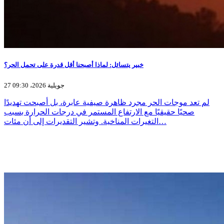
خبير يتسائل: لماذا أصبحنا أقل قدرة على تحمل الحر؟
27 جويلية 2026، 09:30
لم تعد موجات الحر مجرد ظاهرة صيفية عابرة، بل أصبحت تهديدًا
صحيًا حقيقيًا مع الارتفاع المستمر في درجات الحرارة بسبب
التغيرات المناخية. وتشير التقديرات إلى أن مئات…