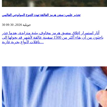
تحذير علمي: سفن هرمز العالقة تهدد التنوع البيولوجي العالمي
30 جويلية 2026، 09:30
أثار استمرار إغلاق مضيق هرمز مخاوف بيئية متزايدة، بعدما حذر
باحثون من أن بقاء أكثر من 1500 سفينة عالقة لأشهر قد يحولها إلى
ناقلات لأنواع بحرية غازية…