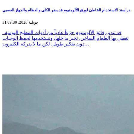
دراسة: الاستخدام الخاطئ لورق الألومنيوم قد يضر الكلى والعظام والجهاز العصبي.
31 جويلية 2026، 09:30
قد تبدو رقائق الألومنيوم جزءاً عادياً من أدوات المطبخ اليومية..
نغطي بها الطعام الساخن، نخبز بداخلها، ونستخدمها لحفظ الوجبات
دون تفكير طويل. لكن ما لا يدركه الكثيرون…