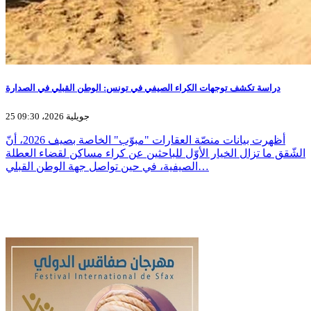
دراسة تكشف توجهات الكراء الصيفي في تونس: الوطن القبلي في الصدارة
25 جويلية 2026، 09:30
أظهرت بيانات منصّة العقارات "مبوّب" الخاصة بصيف 2026، أنّ
الشّقق ما تزال الخيار الأوّل للباحثين عن كراء مساكن لقضاء العطلة
الصيفية، في حين تواصل جهة الوطن القبلي…