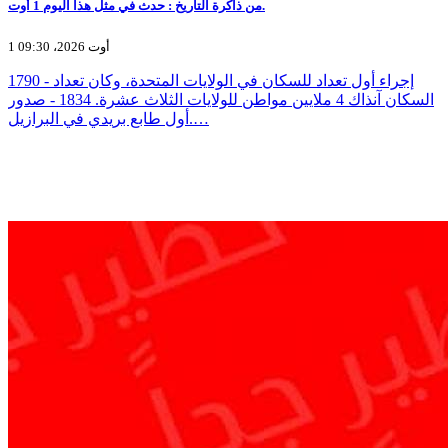
من ذاكرة التاريخ : حدث في مثل هذا اليوم 1 أوت.
1 أوت 2026، 09:30
1790 - إجراء أول تعداد للسكان في الولايات المتحدة، وكان تعداد
السكان آنذاك 4 ملايين مواطن للولايات الثلاث عشرة. 1834 - صدور
أول طابع بريدي في البرازيل.…