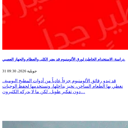
دراسة: الاستخدام الخاطئ لورق الألومنيوم قد يضر الكلى والعظام والجهاز العصبي.
31 جويلية 2026، 09:30
قد تبدو رقائق الألومنيوم جزءاً عادياً من أدوات المطبخ اليومية..
نغطي بها الطعام الساخن، نخبز بداخلها، ونستخدمها لحفظ الوجبات
دون تفكير طويل. لكن ما لا يدركه الكثيرون…