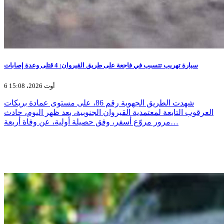
سيارة تهريب تتسبب في فاجعة على طريق القيروان: 4 قتلى وعدة إصابات
6 أوت 2026، 15:08
شهدت الطريق الجهوية رقم 86، على مستوى عمادة بريكات
العرقوب التابعة لمعتمدية القيروان الجنوبية، بعد ظهر اليوم، حادث
مرور مروّع أسفر، وفق حصيلة أولية، عن وفاة أربعة…