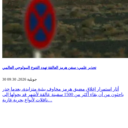
تحذير علمي: سفن هرمز العالقة تهدد التنوع البيولوجي العالمي
30 جويلية 2026، 09:30
أثار استمرار إغلاق مضيق هرمز مخاوف بيئية متزايدة، بعدما حذر
باحثون من أن بقاء أكثر من 1500 سفينة عالقة لأشهر قد يحولها إلى
ناقلات لأنواع بحرية غازية…