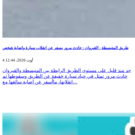
طريق المتبسطة - القيروان : حادث مرور يسفر عن انقلاب سيارة واصابة شخص
4 أوت 2026، 12:44
جد منذ قليل على مستوى الطريق الرابطة بين المتبسطة والقيروان
حادث مرور تمثل في حياد سيارة خفيفة عن الطريق وسقوطها ثم
انقلابها، ماأسفر عن اصابة سائقها مع…