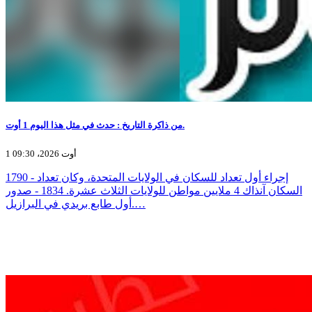
من ذاكرة التاريخ : حدث في مثل هذا اليوم 1 أوت.
1 أوت 2026، 09:30
1790 - إجراء أول تعداد للسكان في الولايات المتحدة، وكان تعداد
السكان آنذاك 4 ملايين مواطن للولايات الثلاث عشرة. 1834 - صدور
أول طابع بريدي في البرازيل.…