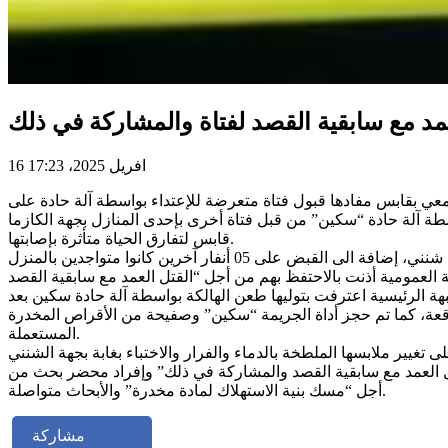
16 افريل 2025، 17:23
عي بقابس مفادها قبول فتاة متعرضة للإعتداء بواسطة آلة حادة على
 آلة حادة “سكين” من قبل فتاة أخرى بإحدى المنازل بجهة الكازما
قابس لتفارق الحياة متأثرة بإصابتها.
تم في الحين تكوين فريق أمني مشترك وبتكثيف التحريات أمكن في مرحلة أولى إلقاء القبض على ذي الشبهة متحصنة بالفرار بإحدى غابات شنني، إضافة الى القبض على 05 أنفار آخرين كانوا متواجدين بالمنزل
ق ذي الشبهة الرئيسية اعترفت بتوليها طعن الهالكة بواسطة آلة حادة سكين بعد
 04 أطراف آخرين كانوا متواجدين مكان وزمن الواقعة، كما تم حجز أداة الجريمة “سكين” وصفيحة من الأقراص المخدرة
المستعملة.
ضية أذن بالاحتفاظ بجميع المورطين من فاعل رئيسي ومشاركين وعددهم 14 نفر من أجل “القتل العمد مع سابقية القصد والمشاركة في ذلك” وإفراد محضر بحث من
أجل “مسك بنية الاستهلاك لمادة مخدرة” والأبحاث متواصلة.
مشاركة