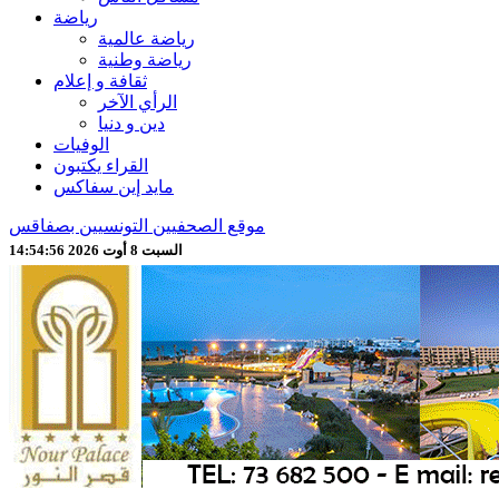
رياضة
رياضة عالمية
رياضة وطنية
ثقافة و إعلام
الرأي الآخر
دين و دنيا
الوفيات
القراء يكتبون
مايد إين سفاكس
موقع الصحفيين التونسيين بصفاقس
السبت 8 أوت 2026 14:54:58