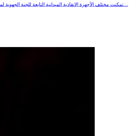
تمكنت مختلف الأجهزة الانقاذية الميدانية التابعة للجنة الجهوية لمجابهة الكوارث الطبيعية وتنظيم النجدة ببنزرت ونظيراتها المحلية وبقية الشركاء من مصالح الدولة والنسيج المدني المتطوع ،مع تمام الساعة…