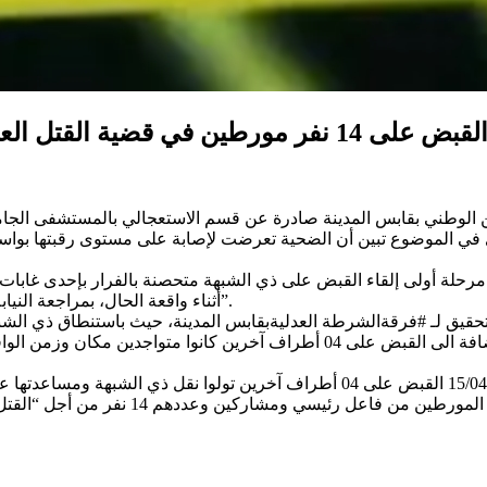
من الوطني بقابس المدينة صادرة عن قسم الاستعجالي بالمستشفى الجام
في الموضوع تبين أن الضحية تعرضت لإصابة على مستوى رقبتها بواسطة
أثناء واقعة الحال، بمراجعة النيابة العمومية أذنت بالاحتفظ بهم من أجل “القتل العمد مع سابقية القصد”.
من قبل السيد قاضي التحقيق لـ #فرقةالشرطة العدليةبقابس المدينة، حيث باستنطا
نشوب شجار بينهما تم على إثره تبادل العنف فيما بينهما، إضافة الى القبض على
بمراجعة السيد قاضي التحقيق المتعهد بالق