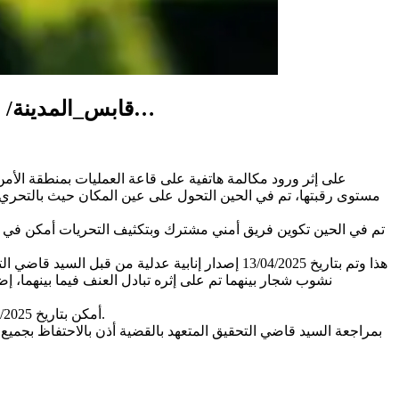
قابس_المدينة/ القبض على 14 نفر مورطين في قضية القتل العمد مع سابقية القصد لفتاة والمشاركة في ذلك…
على إثر ورود مكالمة هاتفية على قاعة العمليات بمنطقة الأ
مستوى رقبتها، تم في الحين التحول على عين المكان حيث بالتحري 
هذا وتم بتاريخ 13/04/2025 إصدار إنابية عدلية 
أمكن بتاريخ 15/04/2025 القبض على 04 أطراف آخرين تولوا نقل ذي الشبهة ومساعدتها على تغيير ملابسها الملطخة بالدماء والفرار والاختباء بغابة بجهة الشنني.