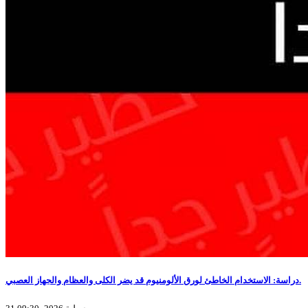
دراسة: الاستخدام الخاطئ لورق الألومنيوم قد يضر الكلى والعظام والجهاز العصبي.