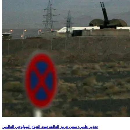
تحذير علمي: سفن هرمز العالقة تهدد التنوع البيولوجي العالمي