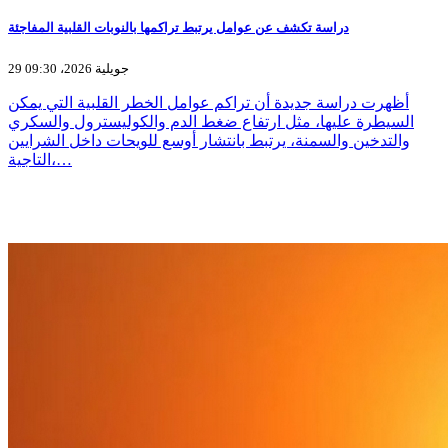
دراسة تكشف عن عوامل يرتبط تراكمها بالنوبات القلبية المفاجئة
29 جويلية 2026، 09:30
أظهرت دراسة جديدة أن تراكم عوامل الخطر القلبية التي يمكن
السيطرة عليها، مثل ارتفاع ضغط الدم والكوليسترول والسكري
والتدخين والسمنة، يرتبط بانتشار أوسع للويحات داخل الشرايين
التاجية،…