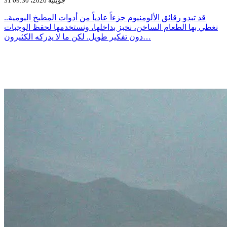
31 جويلية 2026، 09:30
قد تبدو رقائق الألومنيوم جزءاً عادياً من أدوات المطبخ اليومية..
نغطي بها الطعام الساخن، نخبز بداخلها، ونستخدمها لحفظ الوجبات
دون تفكير طويل. لكن ما لا يدركه الكثيرون…