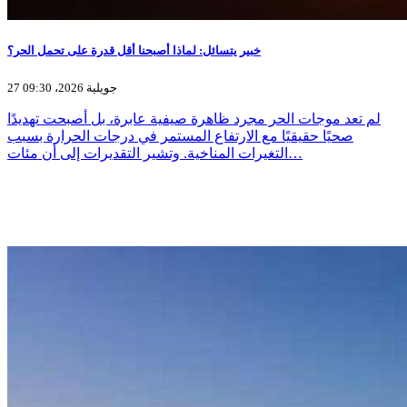
خبير يتسائل: لماذا أصبحنا أقل قدرة على تحمل الحر؟
27 جويلية 2026، 09:30
لم تعد موجات الحر مجرد ظاهرة صيفية عابرة، بل أصبحت تهديدًا
صحيًا حقيقيًا مع الارتفاع المستمر في درجات الحرارة بسبب
التغيرات المناخية. وتشير التقديرات إلى أن مئات…