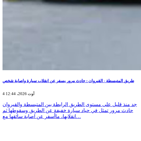
طريق المتبسطة - القيروان : حادث مرور يسفر عن انقلاب سيارة واصابة شخص
4 أوت 2026، 12:44
جد منذ قليل على مستوى الطريق الرابطة بين المتبسطة والقيروان
حادث مرور تمثل في حياد سيارة خفيفة عن الطريق وسقوطها ثم
انقلابها، ماأسفر عن اصابة سائقها مع…