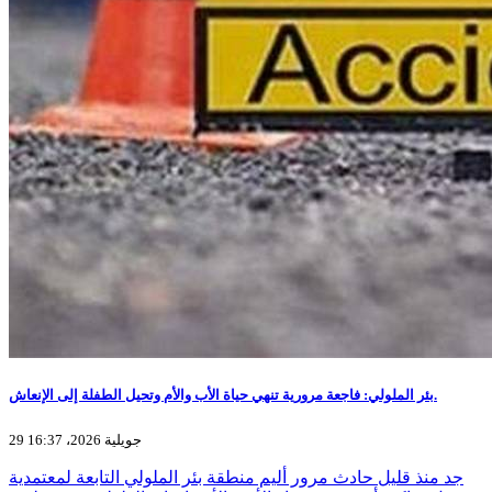
بئر الملولي: فاجعة مرورية تنهي حياة الأب والأم وتحيل الطفلة إلى الإنعاش.
29 جويلية 2026، 16:37
جد منذ قليل حادث مرور أليم منطقة بئر الملولي التابعة لمعتمدية