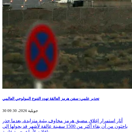
تحذير علمي: سفن هرمز العالقة تهدد التنوع البيولوجي العالمي
30 جويلية 2026، 09:30
أثار استمرار إغلاق مضيق هرمز مخاوف بيئية متزايدة، بعدما حذر
باحثون من أن بقاء أكثر من 1500 سفينة عالقة لأشهر قد يحولها إلى
ناقلات لأنواع بحرية غازية…