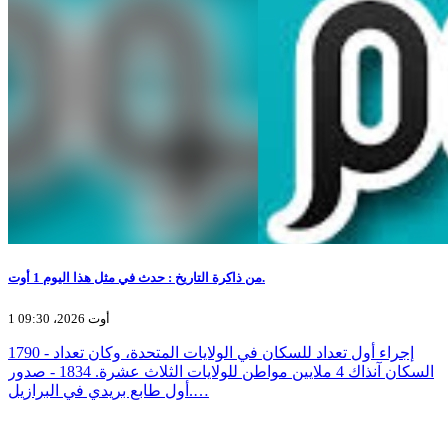
من ذاكرة التاريخ : حدث في مثل هذا اليوم 1 أوت.
1 أوت 2026، 09:30
1790 - إجراء أول تعداد للسكان في الولايات المتحدة، وكان تعداد
السكان آنذاك 4 ملايين مواطن للولايات الثلاث عشرة. 1834 - صدور
أول طابع بريدي في البرازيل.…