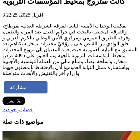
كانت ستروج بمحيط المؤسسات التربوية
3 افريل 2025، 22:25
تمكنت الوحدات الأمنية التابعة لفرقة الشرطة العدلية بقرطاج،
والفرقة المختصة بالبحث في جرائم العنف ضد المرأة والطفل،
وفرقة الطريق العمومي،ومركزي الأمن الوطني بالكرم الغربي و
حلق الوادي من القبض على مروّجَيْ مخدرات بمحل سكناهم بعد
التنسيق مع النيابة العمومية حيث يعمد المعنيان إلى ترويج المخدرات
بمحيط المؤسسات التربوية بالجهة وتم العثور على 4095 قرص
مخدّر، وأسلحة بيضاء ومبلغ مالي من العملة التونسية والأجنبية.
وباستشارة ممثل النيابة العمومية أذن بالإحتفاظ بالمظنون فيهما
وإدراج آخر بالتفتيش والأبحاث متواصلة.
مشاركة
قضايا و حوادث
مواضيع ذات صلة