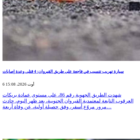
سيارة تهريب تتسبب في فاجعة على طريق القيروان: 4 قتلى وعدة إصابات
6 أوت 2026، 15:08
شهدت الطريق الجهوية رقم 86، على مستوى عمادة بريكات
العرقوب التابعة لمعتمدية القيروان الجنوبية، بعد ظهر اليوم، حادث
مرور مروّع أسفر، وفق حصيلة أولية، عن وفاة أربعة…