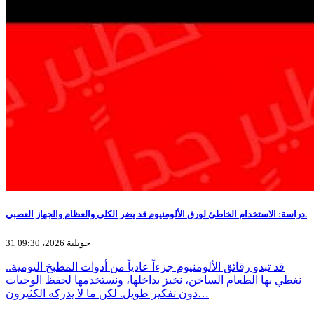
دراسة: الاستخدام الخاطئ لورق الألومنيوم قد يضر الكلى والعظام والجهاز العصبي.
31 جويلية 2026، 09:30
قد تبدو رقائق الألومنيوم جزءاً عادياً من أدوات المطبخ اليومية..
نغطي بها الطعام الساخن، نخبز بداخلها، ونستخدمها لحفظ الوجبات
دون تفكير طويل. لكن ما لا يدركه الكثيرون…