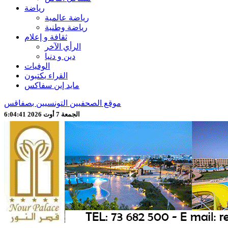
رياضة
رياضة عالمية
رياضة وطنية
ثقافة و إعلام
الرأي الآخر
دين و دنيا
الوفيات
القراء يكتبون
مايد إين سفاكس
موقع الصحفيين التونسيين بصفاقس
الجمعة 7 أوت 2026 6:04:44