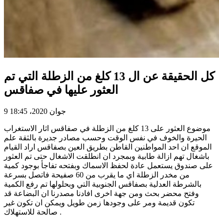
كل الحقيقة عن ال 13 كلغ من الزطلة التي تم
العثور عليها في صفاقس
9 جوان 2020، 18:45
موضوع العثور على 13 كلغ من الزطلة في صفاقس اثار الاستغراب
الحيرة والخوف في نفس الوقت وحسب مصادر جديرة بالثقة علم
الموقع ان احد المواطنين القاطن بطريق العين بصفاقس اراد القيام
باشغال تهم ازالة طابية وبمجرد ان انطلقت الاشغال حتى تم العثور
على صندوق يستعمل عادة لحفظ الاسماك وبفتحه تفاجأ بوجود كمية
من مخدر الزطلة اي ما يقرب من 60 صفيحة فاتصل بسرعة
بالشرطة العدلية بصفاقس الجنوبية التي وبحلولها تم رفع الكمية
وفتح محضر بحث ومن جهة اخرى افادنا مصدرنا ان البضاعة قد
تكون قديمة ومر على وجودها زمن طويل ويمكن ان تكون غير
صالحة للاستهلاك .