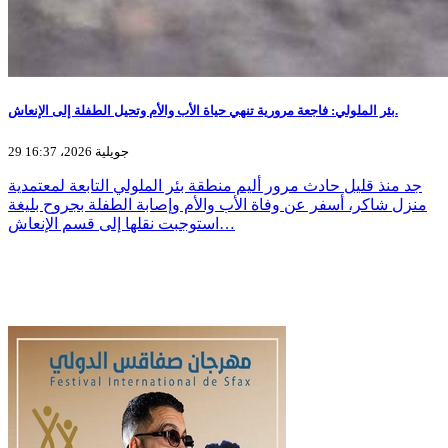
بئر الملولي: فاجعة مرورية تنهي حياة الأب والأم وتحيل الطفلة إلى الإنعاش.
29 جويلية 2026، 16:37
جد منذ قليل حادث مرور أليم منطقة بئر الملولي التابعة لمعتمدية
منزل شاكر، أسفر عن وفاة الأب والأم وإصابة الطفلة بجروح بليغة
استوجبت نقلها إلى قسم الإنعاش…