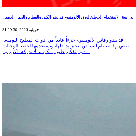
دراسة: الاستخدام الخاطئ لورق الألومنيوم قد يضر الكلى والعظام والجهاز العصبي.
31 جويلية 2026، 09:30
قد تبدو رقائق الألومنيوم جزءاً عادياً من أدوات المطبخ اليومية..
نغطي بها الطعام الساخن، نخبز بداخلها، ونستخدمها لحفظ الوجبات
دون تفكير طويل. لكن ما لا يدركه الكثيرون…