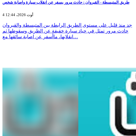
طريق المتبسطة - القيروان : حادث مرور يسفر عن انقلاب سيارة واصابة شخص
4 أوت 2026، 12:44
جد منذ قليل على مستوى الطريق الرابطة بين المتبسطة والقيروان
حادث مرور تمثل في حياد سيارة خفيفة عن الطريق وسقوطها ثم
انقلابها، ماأسفر عن اصابة سائقها مع…