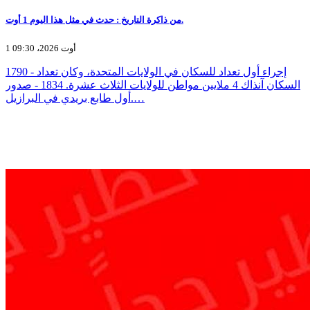
من ذاكرة التاريخ : حدث في مثل هذا اليوم 1 أوت.
1 أوت 2026، 09:30
1790 - إجراء أول تعداد للسكان في الولايات المتحدة، وكان تعداد
السكان آنذاك 4 ملايين مواطن للولايات الثلاث عشرة. 1834 - صدور
أول طابع بريدي في البرازيل.…