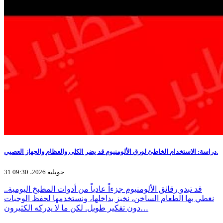
دراسة: الاستخدام الخاطئ لورق الألومنيوم قد يضر الكلى والعظام والجهاز العصبي.
31 جويلية 2026، 09:30
قد تبدو رقائق الألومنيوم جزءاً عادياً من أدوات المطبخ اليومية..
نغطي بها الطعام الساخن، نخبز بداخلها، ونستخدمها لحفظ الوجبات
دون تفكير طويل. لكن ما لا يدركه الكثيرون…