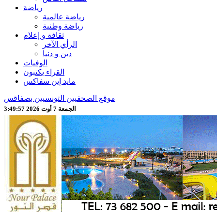
رياضة
رياضة عالمية
رياضة وطنية
ثقافة و إعلام
الرأي الآخر
دين و دنيا
الوفيات
القراء يكتبون
مايد إين سفاكس
موقع الصحفيين التونسيين بصفاقس
الجمعة 7 أوت 2026 3:50:00