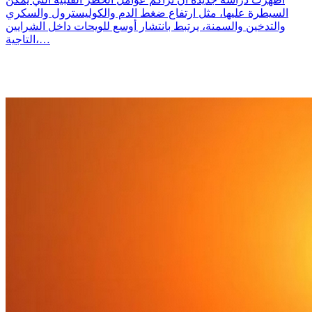
السيطرة عليها، مثل ارتفاع ضغط الدم والكوليسترول والسكري
والتدخين والسمنة، يرتبط بانتشار أوسع للويحات داخل الشرايين
التاجية،…