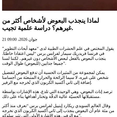
لماذا ينجذب البعوض لأشخاص أكثر من
غيرهم؟ دراسة علمية تجيب.
21 جوان 2026، 09:00
يقول المختص في علم الحشرات الطبية لدى “معهد أبحاث التطوير”
في فرنسا فريدريك سيمار لفرانس برس “ليس اعتقادا خاطئا.
ينجذب البعوض بالفعل لبعض الأشخاص دون غيرهم.. لكننا لسنا
جميعا جذابين (للبعوض) طوال الوقت”.
يمكن لمجموعة من المثيرات الحسية أن تدفع البعوض لتفضيل
شخص على غيره، لا سيما الرائحة والحرارة المنبعثة من أجسامنا
إضافة إلى ثاني أكسيد الكربون الذي نُخرجه مع الزفير.
ترصد إناث البعوض، وهي الوحيدة التي تلدغ، هذه الإشارات بواسطة
مستقبلاتها الحسيّة عالية الدقّة وتختار أهدافها بناء على ذلك.
وقال العالم السويدي ريكارد إينييل لفرانس برس “نعرف منذ أكثر
من مئة عام أن البعوض ينجذب إلى ثاني أكسيد الكربون الذي نخرجه
مع الزفير. هذه الإشارة الأولى التي تثير سلوكه”.