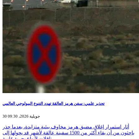
تحذير علمي: سفن هرمز العالقة تهدد التنوع البيولوجي العالمي
30 جويلية 2026، 09:30
أثار استمرار إغلاق مضيق هرمز مخاوف بيئية متزايدة، بعدما حذر
باحثون من أن بقاء أكثر من 1500 سفينة عالقة لأشهر قد يحولها إلى
ناقلات لأنواع بحرية غازية…