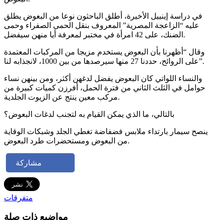
في دراسة إينييل الأخيرة، أطلق الباحثون نوعا من البعوض يطلق
عليه “الزاعجة المصرية” المعروف بنقل الحمى الصفراء وحمى
الضنك، على 42 امرأة في مختبر لمعرفة أيا منهن سيفضل.
وقال “أظهرنا بأن البعوض يستخدم مزيجا من المركبات المعتمدة
على الروائح، حددنا 27 منها سيرصدها من بين 1000، لانجذابه لنا”.
والنساء اللواتي كان البعوض يفضل لدغهن أكثر، ومن بينهن نساء
حوامل في الثلث الثاني من فترة الحمل، أفرزن كميات كبيرة من
مركب معين ينتج عن الزيوت الجلدية.
بالتالي، ما الذي يمكن القيام به لتجنب لدغات البعوض؟
ينصح سيمار بارتداء ملابس فضفاضة تغطي الجلد وشبكات الوقاية
من البعوض ومستحضرات طرد البعوض.
مشاركة
متفرقات
مواضيع ذات صلة