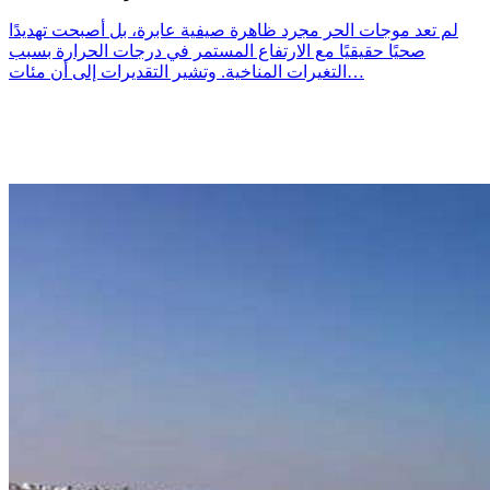
لم تعد موجات الحر مجرد ظاهرة صيفية عابرة، بل أصبحت تهديدًا
صحيًا حقيقيًا مع الارتفاع المستمر في درجات الحرارة بسبب
التغيرات المناخية. وتشير التقديرات إلى أن مئات…