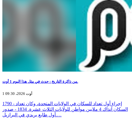
من ذاكرة التاريخ : حدث في مثل هذا اليوم 1 أوت.
1 أوت 2026، 09:30
1790 - إجراء أول تعداد للسكان في الولايات المتحدة، وكان تعداد
السكان آنذاك 4 ملايين مواطن للولايات الثلاث عشرة. 1834 - صدور
أول طابع بريدي في البرازيل.…