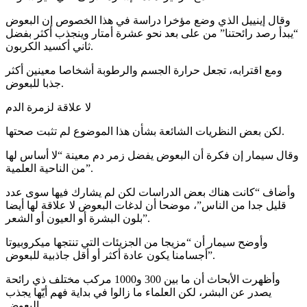
وقال إينييل الذي وضع مؤخرا دراسة في هذا الخصوص إن البعوض
“يبدأ رصد رائحتنا” من على بعد نحو عشرة أمتار وينجذب أكثر بفضل
ثاني أكسيد الكربون.
ومع اقترابه، تجعل حرارة الجسم والرطوبة أشخاصا معينين أكثر
جذبا للبعوض.
لا علاقة لزمرة الدم
لكن بعض النظريات الشائعة بشأن هذا الموضوع لم تثبت صحتها.
وقال سيمار إن فكرة أن البعوض يفضل زمر دم معينة “لا أساس لها
من الناحية العلمية”.
وأضاف “كانت هناك بعض الدراسات لكن لم يشارك فيها سوى عدد
قليل جدا من الناس”، موضحا أن لدغات البعوض لا علاقة لها أيضا
بلون البشرة أو العيون أو الشعر”.
وأوضح سيمار أن “مزيجا من الجزيئات التي تنتجها ميكروبيوتا
أجسامنا يكون عادة أكثر أو أقل جاذبية للبعوض”.
وأظهرت الأبحاث أن ما بين 300 و1000 مركب مختلف ذي رائحة
يصدر عن البشر، لكن العلماء ما زالوا في بداية فهم أيّها يجذب
البعوض.