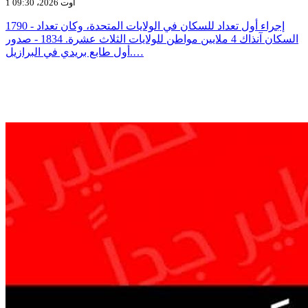
1 أوت 2026، 09:30
1790 - إجراء أول تعداد للسكان في الولايات المتحدة، وكان تعداد
السكان آنذاك 4 ملايين مواطن للولايات الثلاث عشرة. 1834 - صدور
أول طابع بريدي في البرازيل.…