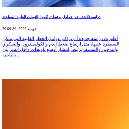
دراسة تكشف عن عوامل يرتبط تراكمها بالنوبات القلبية المفاجئة
29 جويلية 2026، 09:30
أظهرت دراسة جديدة أن تراكم عوامل الخطر القلبية التي يمكن
السيطرة عليها، مثل ارتفاع ضغط الدم والكوليسترول والسكري
والتدخين والسمنة، يرتبط بانتشار أوسع للويحات داخل الشرايين
التاجية،…