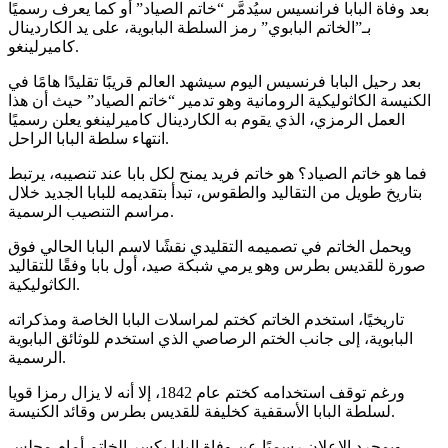
بعد وفاة البابا فرانسيس سيُدمَّر “خاتم الصياد” أو كما يعرف رسميًا
بـ”الخاتم البابوي” رمز السلطة البابوية، على يد الكاردينال
كاميرلينغو.
بعد رحيل البابا فرنسيس اليوم سيشهد العالم قريبًا تقليدًا هامًا في
الكنيسة الكاثوليكية الرومانية وهو تدمير “خاتم الصياد” حيث أن هذا
العمل الرمزي، الذي يقوم به الكاردينال كاميرلينغو يعلن رسميًا
انتهاء سلطة البابا الراحل.
فما هو خاتم الصياد؟ هو خاتم فريد يمنح لكل بابا عند تنصيبه، يرتبط
بتاريخ طويل من التقاليد والطقوس، تبدأ بتقديمه للبابا الجديد خلال
مراسم التنصيب الرسمية.
ويحمل الخاتم في تصميمه التقليدي نقشًا لاسم البابا الحالي فوق
صورة للقديس بطرس وهو يرمي شبكة صيد، أول بابا وفقًا للتقاليد
الكاثوليكية.
تاريخيًا، استخدم الخاتم كختم لمراسلات البابا الخاصة ومذكراته
البابوية، إلى جانب الختم الرصاصي الذي استخدم للوثائق البابوية
الرسمية.
ورغم توقف استخدامه كختم عام 1842، إلا أنه لا يزال رمزا قويا
لسلطة البابا الأسقفية كخليفة للقديس بطرس وقائد الكنيسة.
وبمجرد الإعلان رسميًا عن وفاة البابا يكسر الخاتم أمام مجلس