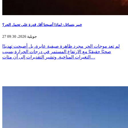
خبير يتسائل: لماذا أصبحنا أقل قدرة على تحمل الحر؟
27 جويلية 2026، 09:30
لم تعد موجات الحر مجرد ظاهرة صيفية عابرة، بل أصبحت تهديدًا
صحيًا حقيقيًا مع الارتفاع المستمر في درجات الحرارة بسبب
التغيرات المناخية. وتشير التقديرات إلى أن مئات…