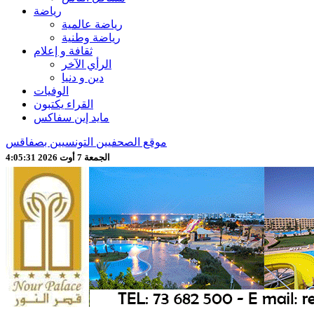
رياضة
رياضة عالمية
رياضة وطنية
ثقافة و إعلام
الرأي الآخر
دين و دنيا
الوفيات
القراء يكتبون
مايد إين سفاكس
موقع الصحفيين التونسيين بصفاقس
الجمعة 7 أوت 2026 4:05:33