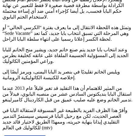
الكرادلة بواسطة مطرقة فضية صغيرة لا فقط للتعبير عن نهاية
حكم البابا فحسب، بل أيضا كإجراء أمني ضد أي إساءة محتملة
لاستخدام الختم البابوي.
وتمثل هذه اللحظة الانتقال إلى ما يعرف بفترة “الكرسي الخالي” أو
“Sede Vacante” وهي المرحلة التي تسبق انتخاب بابا جديد، كما تعد
لحظة الكسر إعلانا رسميا على انتهاء سلطة البابا الراحل.
وعند انتخاب بابا جديد يتم صنع خاتم جديد، ويشير منح الخاتم للبابا
الجديد إلى المسؤولية الجسيمة الملقاة على عاتقه كخليفة بطرس
وراعي المؤمنين الكاثوليك.
ويلبس الخاتم تقليديًا في بنصر يد البابا اليمنى، ويرمز أيضًا إلى
إخلاصه للكنيسة الكاثوليكية الرومانية.
من المثير للاهتمام أن هذا التقليد قد تغير قليلاً عام 2013 عندما
استقال البابا بنديكتوس السادس عشر من منصبه البابوي، فبدلاً من
تدمير الخاتم وضع عليه صليب عميق من قبل الكاردينال كاميرلينغو.
وأقرّ هذا الظرف الفريد بالطبيعة غير المسبوقة لاستقالة البابا في
العصر الحديث، لكن مع رحيل البابا فرنسيس سيستمرّ التدمير
التقليدي إيذانا بنهاية حبريته، وممهدًا الطريق لاختيار قائد جديد
للكاثوليك في العالم (mtv)