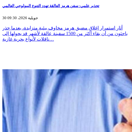
تحذير علمي: سفن هرمز العالقة تهدد التنوع البيولوجي العالمي
30 جويلية 2026، 09:30
أثار استمرار إغلاق مضيق هرمز مخاوف بيئية متزايدة، بعدما حذر
باحثون من أن بقاء أكثر من 1500 سفينة عالقة لأشهر قد يحولها إلى
ناقلات لأنواع بحرية غازية…