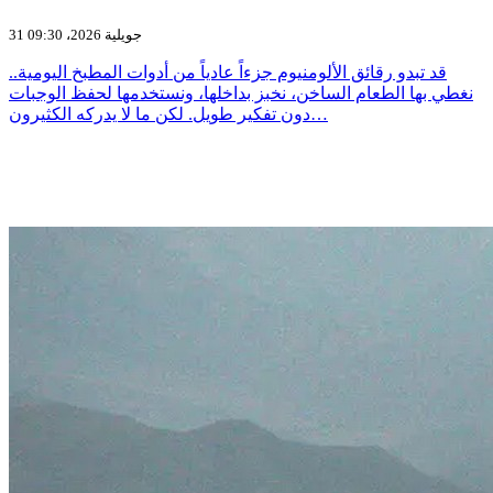
31 جويلية 2026، 09:30
قد تبدو رقائق الألومنيوم جزءاً عادياً من أدوات المطبخ اليومية..
نغطي بها الطعام الساخن، نخبز بداخلها، ونستخدمها لحفظ الوجبات
دون تفكير طويل. لكن ما لا يدركه الكثيرون…