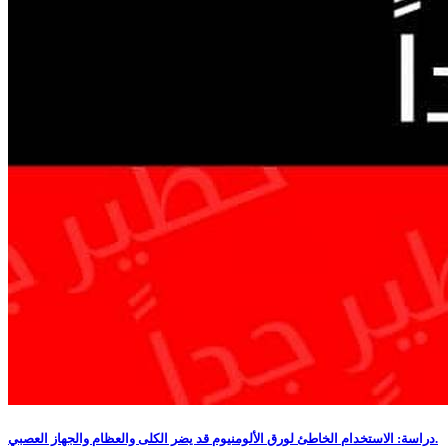
دراسة: الاستخدام الخاطئ لورق الألومنيوم قد يضر الكلى والعظام والجهاز العصبي.