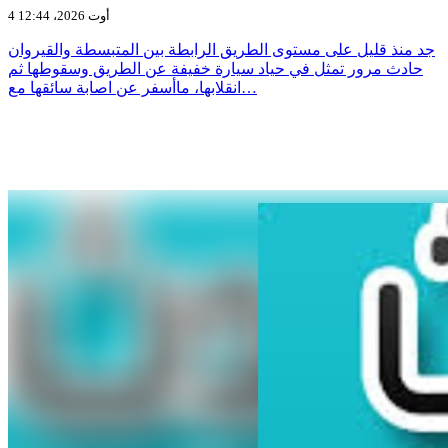
4 أوت 2026، 12:44
جد منذ قليل على مستوى الطريق الرابطة بين المتبسطة والقيروان
حادث مرور تمثل في حياد سيارة خفيفة عن الطريق وسقوطها ثم
انقلابها، ماأسفر عن اصابة سائقها مع…