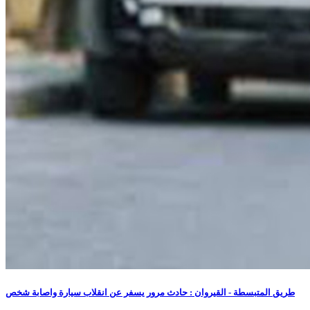
طريق المتبسطة - القيروان : حادث مرور يسفر عن انقلاب سيارة واصابة شخص