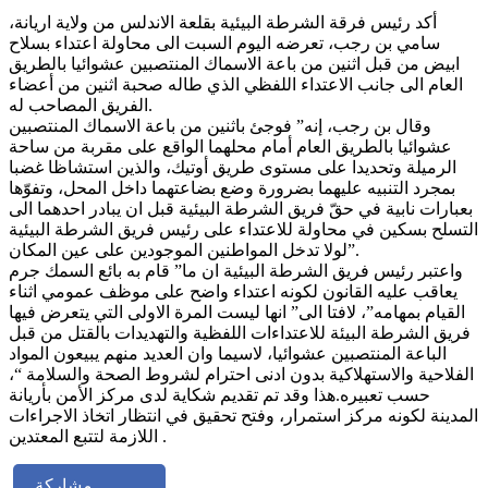
أكد رئيس فرقة الشرطة البيئية بقلعة الاندلس من ولاية اريانة،
سامي بن رجب، تعرضه اليوم السبت الى محاولة اعتداء بسلاح
ابيض من قبل اثنين من باعة الاسماك المنتصبين عشوائيا بالطريق
العام الى جانب الاعتداء اللفظي الذي طاله صحبة اثنين من أعضاء
الفريق المصاحب له.
وقال بن رجب، إنه” فوجئ باثنين من باعة الاسماك المنتصبين
عشوائيا بالطريق العام أمام محلهما الواقع على مقربة من ساحة
الرميلة وتحديدا على مستوى طريق أوتيك، والذين استشاظا غضبا
بمجرد التنبيه عليهما بضرورة وضع بضاعتهما داخل المحل، وتفوّها
بعبارات نابية في حقّ فريق الشرطة البيئية قبل ان يبادر احدهما الى
التسلح بسكين في محاولة للاعتداء على رئيس فريق الشرطة البيئية
لولا تدخل المواطنين الموجودين على عين المكان”.
واعتبر رئيس فريق الشرطة البيئية ان ما” قام به بائع السمك جرم
يعاقب عليه القانون لكونه اعتداء واضح على موظف عمومي اثناء
القيام بمهامه”، لافتا الى” انها ليست المرة الاولى التي يتعرض فيها
فريق الشرطة البيئة للاعتداءات اللفظية والتهديدات بالقتل من قبل
الباعة المنتصبين عشوائيا، لاسيما وان العديد منهم يبيعون المواد
الفلاحية والاستهلاكية بدون ادنى احترام لشروط الصحة والسلامة “،
حسب تعبيره.هذا وقد تم تقديم شكاية لدى مركز الأمن بأريانة
المدينة لكونه مركز استمرار، وفتح تحقيق في انتظار اتخاذ الاجراءات
اللازمة لتتبع المعتدين .
مشاركة