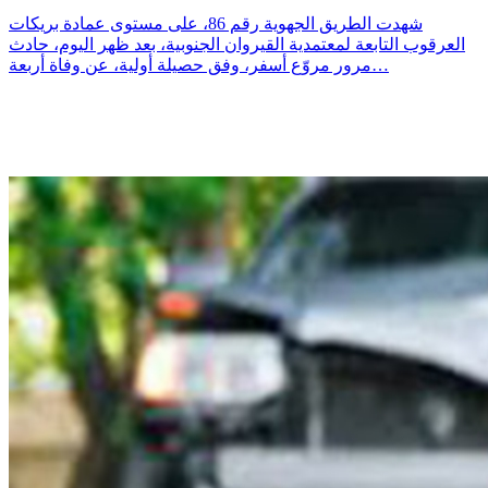
شهدت الطريق الجهوية رقم 86، على مستوى عمادة بريكات
العرقوب التابعة لمعتمدية القيروان الجنوبية، بعد ظهر اليوم، حادث
مرور مروّع أسفر، وفق حصيلة أولية، عن وفاة أربعة…