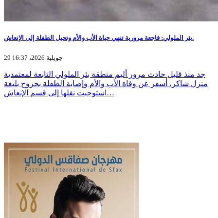
بئر الملولي: فاجعة مرورية تنهي حياة الأب والأم وتحيل الطفلة إلى الإنعاش.
29 جويلية 2026، 16:37
جد منذ قليل حادث مرور أليم منطقة بئر الملولي التابعة لمعتمدية
منزل شاكر، أسفر عن وفاة الأب والأم وإصابة الطفلة بجروح بليغة
استوجبت نقلها إلى قسم الإنعاش…