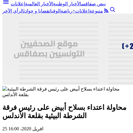
menu
نبض صفاقس
الأخبار الوطنية
الأخبار العالمية
إعلانات
متنوعة
اعلانات+
رياضة
الوفيات
قضايا و حوادث
الرأي الآخر
محاولة اعتداء بسلاح أبيض على رئيس فرقة
الشرطة البيئية بقلعة الأندلس
25 افريل 2020، 16:00