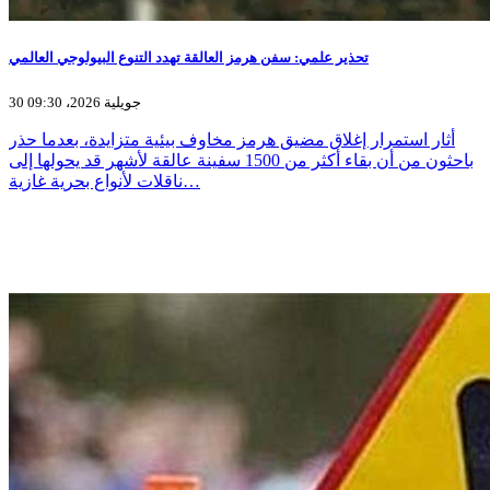
تحذير علمي: سفن هرمز العالقة تهدد التنوع البيولوجي العالمي
30 جويلية 2026، 09:30
أثار استمرار إغلاق مضيق هرمز مخاوف بيئية متزايدة، بعدما حذر
باحثون من أن بقاء أكثر من 1500 سفينة عالقة لأشهر قد يحولها إلى
ناقلات لأنواع بحرية غازية…