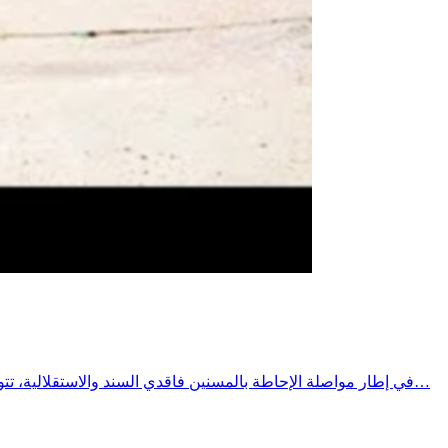
في إطار مواصلة الإحاطة بالمسنين فاقدي السند والاستقلالية، تتواصل الزيارات الدورية النصف شهرية التي يؤمنها الفريق المتنقل التابع لجمعية النجاة لرعاية المسنين بقرقنة، تحت إشراف المندوبية الجهوية…