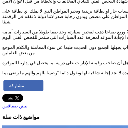
ديه بطاقة بنكية بحساب جار او بطاقة بريدية ويجبر المواطن الذي لا يملك اي بطاقة على
 تقبلها المواطن على مضض وبدون رحابة صدر لاننا دولة لا تفقه في الرقمنة
شيئا.
لكن ما حصل اليوم كان مهزلة فقد اتصل أحد المواطنين بمكاتبنا ليحدثنا عن الحادثة التي وقعت معه. فهذا السيد لديه موعد على الساعة 7 وربع صباحا ذهب لفحص سيارته وجد صفا طويلا من السيارات أمامه
إجابة الموعد لمعرفة عدد السيارات التي ستمر للفحص الفني اليوم
اب يجهلها الجميع دون الحديث طبعا عن سوء المعاملة والكلام الموجع
من بعض العاملين
هل أن صاحب رقمنة الإدارات على دراية بما يحصل في إدارتنا الموقرة
مشاركة
نبض صفاقس
مواضيع ذات صلة