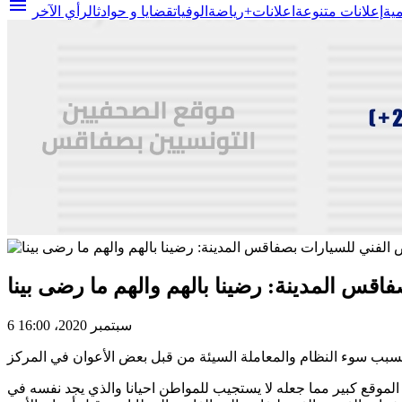
menu
مية
إعلانات متنوعة
اعلانات+
رياضة
الوفيات
قضايا و حوادث
الرأي الآخر
قس المدينة: رضينا بالهم والهم ما رضى بينا
6 سبتمبر 2020، 16:00
وقع كبير مما جعله لا يستجيب للمواطن احيانا والذي يجد نفسه في