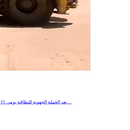
بعد الحملة الجهوية للنظافة يومي 15 و16 جويلية 2026، تواصلت التدخلات الميدانية يومي 18 و19 جويلية 2026 ببلدية العوابد الخزانات، حيث شملت العمادات الثلاث، وذلك في إطار…