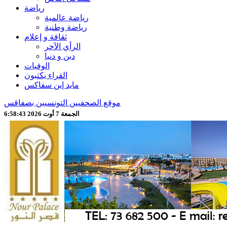
رياضة
رياضة عالمية
رياضة وطنية
ثقافة و إعلام
الرأي الآخر
دين و دنيا
الوفيات
القراء يكتبون
مايد إين سفاكس
موقع الصحفيين التونسيين بصفاقس
الجمعة 7 أوت 2026 6:58:44