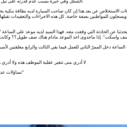
التسلل وفي حيرة بسبب عدم قدرته على نيل شهادة الفحص الفني لتفادي المخالفات والخطايا من قبل أعوان الأمن.
سعر الفحص الفني ب5 دنانير تمثلت في آداءات الاستخلاص عن بعد هذا إن كان صاحب السيارة ل
اص لديهم بطاقة ويسجلون للمواطنين بصفة خاصة. كل هذه الاجراءات والتعقيدات
صف واسكت”. إذا ماجدوى اخذ الموعد مادام هناك صف طويل؟؟ وكانت ال
ساعة دخل الممرّ الثاني للعمل فيما بقي الثالث والرابع مغلقتين لأسب
لا أدري متى تتغير عقلية الموظف هذه ولا أدري 
تساؤلات عديدة لا تجد إجابة شافية لها ونقول دائما “رضينا بالهم والهم ما رضى بينا”