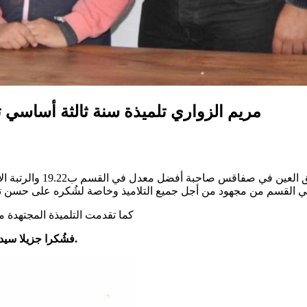
مريم الزواري تلميذة سنة ثالثة أساسي ت
التلميذة المجتهدة مريم 
كما تقدمت التلميذة المجتهدة م
فشُكرا جزيلا سيدي بلال وسيدتي سناء على لسان التلميذة مريم وجميع زملائها بالقسم.