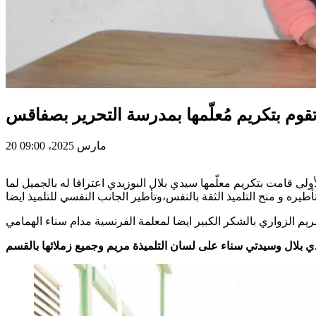
قوم بتكريم مُعلّمها بمدرسة التحرير بصفاقس
20 مارس 2025، 09:00
الزواري سنة ثالثة بمدرسة التحرير بطريق العين في صفاقس صاحبة أفضل معدل في القسم ب19.22 والرتبة الأولى قامت بتكريم معلّمها سيدي بلال البوزيدي اعترافا له بالجميل لما
ريم الزواري بالشكر الكبير ايضا لمعلمة الفرنسية مدام سناء الهمامي