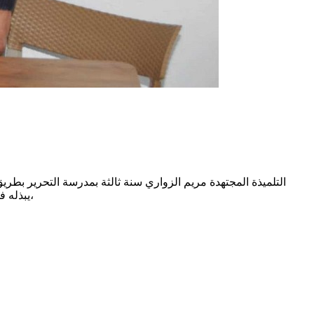
يبذله في القسم من مجهود من أجل جميع التلاميذ وخاصة لشُكره على حسن تأطيره و منح التلميذ الثقة بالنفس،وتأطير الجانب النفسي للتلميذ ايضا،