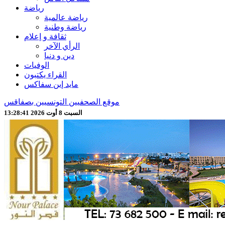
رياضة
رياضة عالمية
رياضة وطنية
ثقافة و إعلام
الرأي الآخر
دين و دنيا
الوفيات
القراء يكتبون
مايد إين سفاكس
موقع الصحفيين التونسيين بصفاقس
السبت 8 أوت 2026 13:28:43