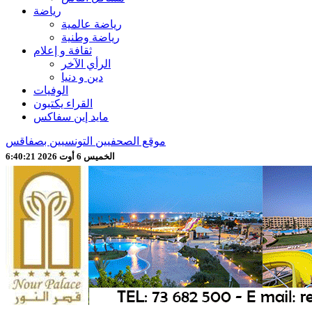
رياضة
رياضة عالمية
رياضة وطنية
ثقافة و إعلام
الرأي الآخر
دين و دنيا
الوفيات
القراء يكتبون
مايد إين سفاكس
موقع الصحفيين التونسيين بصفاقس
الخميس 6 أوت 2026 6:40:24