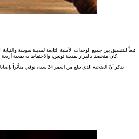
كان متحصنا بالفرار بمدينة تونس، والاحتفاظ به بمعية أربعة أشخاص مشاركين له في الجريمة، حسب ما أكدّته في تصريح للجوهرة أف أم، الناطقة الرسمية بإسم المحكمة الإبتدائية سوسة 2 هاجر عيش.
يذكر أنّ الضحية الذي يبلغ من 