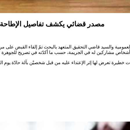
مصدر قضائي يكشف تفاصيل الإطاحة ب
العمر 24 سنة، توفي متأثراً بإصابات خطيرة تعرض لها إثر الإعتداء عليه من قبل شخصيْن ب