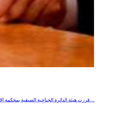
قررت هيئة الدائرة الجناحية الصيفية بمحكمة الاستئناف بتونس ظهر اليوم الثلاثاء قبول اعتراض وزير الفلاحة الأسبق والقيادي في حركة النهضة محمد بن سالم بخصوص قضية ديوانية حوكم…