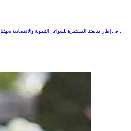
​​في إطار متابعتنا المستمرة للشواغل التنموية والاقتصادية بجهتنا، وأمام الصيحات المتكررة للمستثمرين وأبناء الجهة العاملين في قطاع السياحة والترفيه على الملك العمومي البحري، حان الوقت لنفتح بكل…