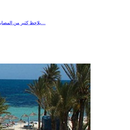
يلاحظ كثير من المصابين بالسكر أن مستوياته في الدم تكون أعلى في الصباح مقارنة ببقية أوقات اليوم، ويعود ذلك غالبًا إلى ما يُعرف بـ”ظاهرة الفجر”، حيث يؤدي…