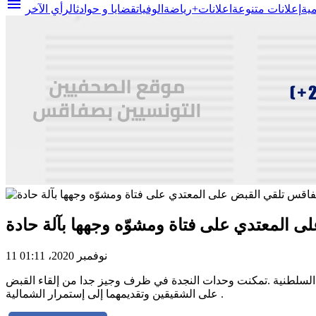
menu
مية
إعلانات متنوعة
اعلانات+
رياضة
الوفيات
قضايا و حوادث
الرأي الآخر
 المعتدي على فتاة ومشوّه وجهها بآلة حادة
11 نوفمبر 2020، 01:11
 السلطنية .تمكنت وحدات النجدة في ظرف وجيز جدا من إلقاء القبض
على الشقيقين وتقديمهما إلى إستمرار الشمالية .