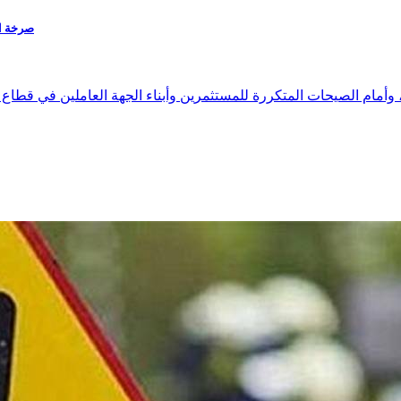
صرخة استغاث