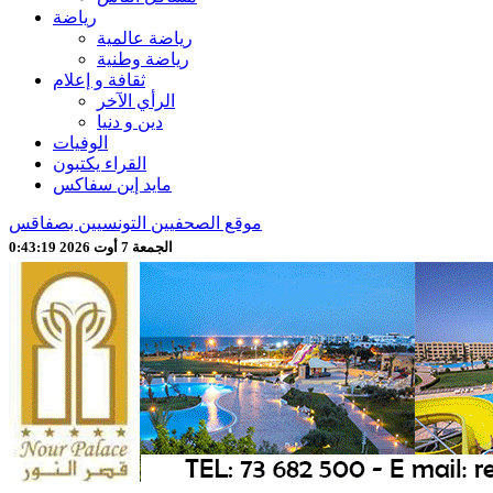
رياضة
رياضة عالمية
رياضة وطنية
ثقافة و إعلام
الرأي الآخر
دين و دنيا
الوفيات
القراء يكتبون
مايد إين سفاكس
موقع الصحفيين التونسيين بصفاقس
الجمعة 7 أوت 2026 0:43:21