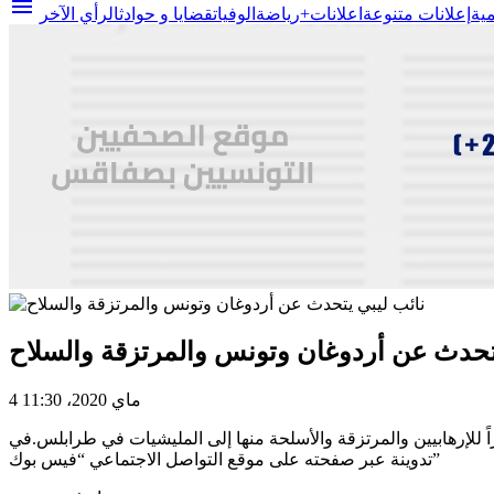
menu
مية
إعلانات متنوعة
اعلانات+
رياضة
الوفيات
قضايا و حوادث
الرأي الآخر
يتحدث عن أردوغان وتونس والمرتزقة والسلاح
4 ماي 2020، 11:30
للإرهابيين والمرتزقة والأسلحة منها إلى المليشيات في طرابلس.في
تدوينة عبر صفحته على موقع التواصل الاجتماعي “فيس بوك”