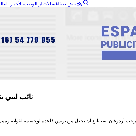
نبض صفاقس
الأخبار الوطنية
الأخبار العال
نائب ليبي 
جب أردوغان استطاع ان يجعل من تونس قاعدة لوجستية لقواته وممراً 