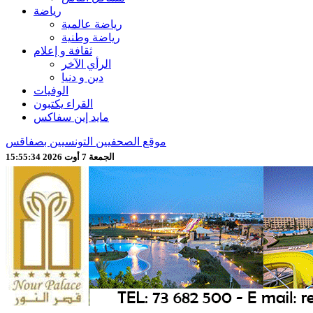
رياضة
رياضة عالمية
رياضة وطنية
ثقافة و إعلام
الرأي الآخر
دين و دنيا
الوفيات
القراء يكتبون
مايد إين سفاكس
موقع الصحفيين التونسيين بصفاقس
الجمعة 7 أوت 2026 15:55:36