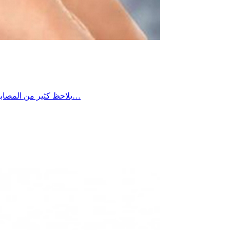
يلاحظ كثير من المصابين بالسكر أن مستوياته في الدم تكون أعلى في الصباح مقارنة ببقية أوقات اليوم، ويعود ذلك غالبًا إلى ما يُعرف بـ”ظاهرة الفجر”، حيث يؤدي…