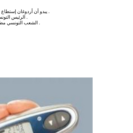
.. يبدو أن أردوغان إستطاع ان يجعل من تونس الدولة الجارة والشقيقة ، قاعدة لوجستية لقواته وممراً للإرهابيين والمرتزقة والأسلحة منها إلى المليشيات في طرابلس .
الرئيس التونسي قيس اسعيد بموافقته على استخدام تركيا للأراضي والقواعد التونسية قد لايعلم ان هذا الأمر سوف يؤثر على مستقبل العلاقات بين البلدين .
الشعب التونسي مطالب بتحديد موقفه من تصرفات الرئيس قيس اسعيد و راشد الغنوشي رئيس حزب النهضة، تقديراً واحتراماً لاواصر الاخوة والقربة والمصاهرة .