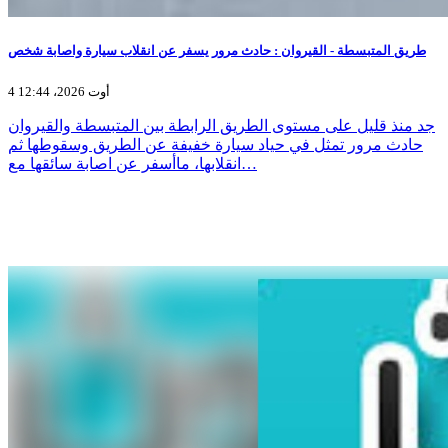
طريق المتبسطة - القيروان : حادث مرور يسفر عن انقلاب سيارة واصابة شخص
4 أوت 2026، 12:44
جد منذ قليل على مستوى الطريق الرابطة بين المتبسطة والقيروان
حادث مرور تمثل في حياد سيارة خفيفة عن الطريق وسقوطها ثم
انقلابها، ماأسفر عن اصابة سائقها مع…