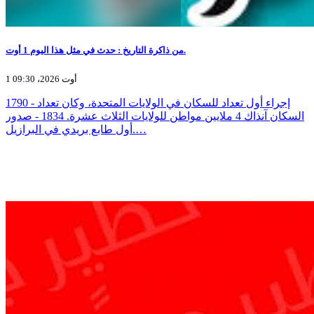
من ذاكرة التاريخ : حدث في مثل هذا اليوم 1 أوت.
1 أوت 2026، 09:30
1790 - إجراء أول تعداد للسكان في الولايات المتحدة، وكان تعداد
السكان آنذاك 4 ملايين مواطن للولايات الثلاث عشرة. 1834 - صدور
أول طابع بريدي في البرازيل.…