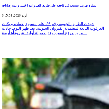
سيارة تهريب تتسبب في فاجعة على طريق القيروان: 4 قتلى وعدة إصابات
6 أوت 2026، 15:08
شهدت الطريق الجهوية رقم 86، على مستوى عمادة بريكات
العرقوب التابعة لمعتمدية القيروان الجنوبية، بعد ظهر اليوم، حادث
مرور مروّع أسفر، وفق حصيلة أولية، عن وفاة أربعة…