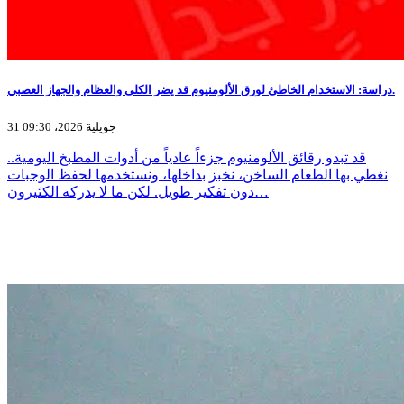
دراسة: الاستخدام الخاطئ لورق الألومنيوم قد يضر الكلى والعظام والجهاز العصبي.
31 جويلية 2026، 09:30
قد تبدو رقائق الألومنيوم جزءاً عادياً من أدوات المطبخ اليومية..
نغطي بها الطعام الساخن، نخبز بداخلها، ونستخدمها لحفظ الوجبات
دون تفكير طويل. لكن ما لا يدركه الكثيرون…