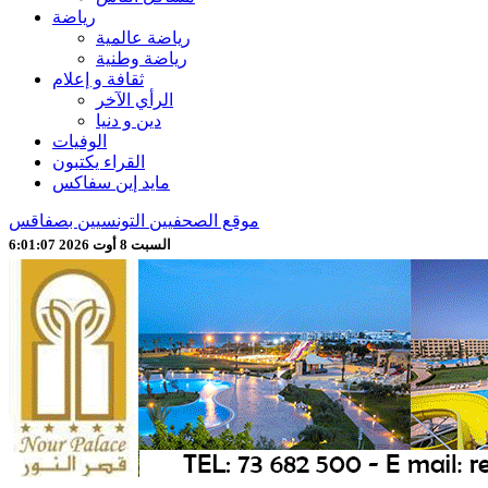
رياضة
رياضة عالمية
رياضة وطنية
ثقافة و إعلام
الرأي الآخر
دين و دنيا
الوفيات
القراء يكتبون
مايد إين سفاكس
موقع الصحفيين التونسيين بصفاقس
السبت 8 أوت 2026 6:01:09