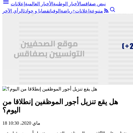
menu
نبض صفاقس
الأخبار الوطنية
الأخبار العالمية
إعلانات
متنوعة
اعلانات+
رياضة
الوفيات
قضايا و حوادث
الرأي الآخر
هل يقع تنزيل أجور الموظفين إنطلاقا من
اليوم؟
18 ماي 2020، 10:30