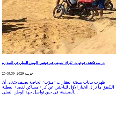
دراسة تكشف توجهات الكراء الصيفي في تونس: الوطن القبلي في الصدارة
25 جويلية 2026، 09:30
أظهرت بيانات منصّة العقارات "مبوّب" الخاصة بصيف 2026، أنّ
الشّقق ما تزال الخيار الأوّل للباحثين عن كراء مساكن لقضاء العطلة
الصيفية، في حين تواصل جهة الوطن القبلي…