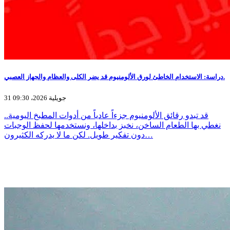
دراسة: الاستخدام الخاطئ لورق الألومنيوم قد يضر الكلى والعظام والجهاز العصبي.
31 جويلية 2026، 09:30
قد تبدو رقائق الألومنيوم جزءاً عادياً من أدوات المطبخ اليومية..
نغطي بها الطعام الساخن، نخبز بداخلها، ونستخدمها لحفظ الوجبات
دون تفكير طويل. لكن ما لا يدركه الكثيرون…