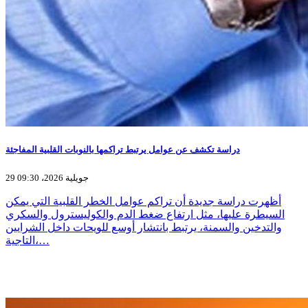
دراسة تكشف عن عوامل يرتبط تراكمها بالنوبات القلبية المفاجئة
29 جويلية 2026، 09:30
أظهرت دراسة جديدة أن تراكم عوامل الخطر القلبية التي يمكن
السيطرة عليها، مثل ارتفاع ضغط الدم والكوليسترول والسكري
والتدخين والسمنة، يرتبط بانتشار أوسع للويحات داخل الشرايين
التاجية،…