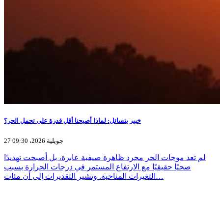
خبير يتسائل: لماذا أصبحنا أقل قدرة على تحمل الحر؟
27 جويلية 2026، 09:30
لم تعد موجات الحر مجرد ظاهرة صيفية عابرة، بل أصبحت تهديدًا
صحيًا حقيقيًا مع الارتفاع المستمر في درجات الحرارة بسبب
التغيرات المناخية. وتشير التقديرات إلى أن مئات…