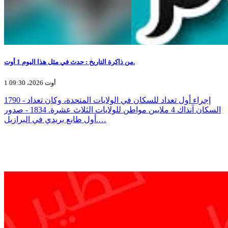
من ذاكرة التاريخ : حدث في مثل هذا اليوم 1 أوت.
1 أوت 2026، 09:30
1790 - إجراء أول تعداد للسكان في الولايات المتحدة، وكان تعداد
السكان آنذاك 4 ملايين مواطن للولايات الثلاث عشرة. 1834 - صدور
أول طابع بريدي في البرازيل.…