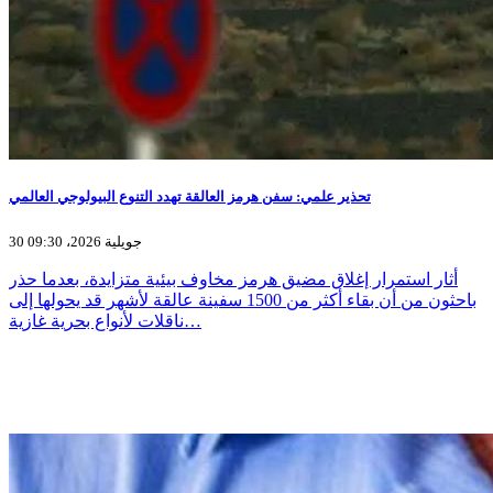
تحذير علمي: سفن هرمز العالقة تهدد التنوع البيولوجي العالمي
30 جويلية 2026، 09:30
أثار استمرار إغلاق مضيق هرمز مخاوف بيئية متزايدة، بعدما حذر
باحثون من أن بقاء أكثر من 1500 سفينة عالقة لأشهر قد يحولها إلى
ناقلات لأنواع بحرية غازية…