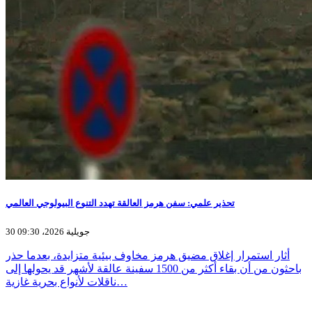
تحذير علمي: سفن هرمز العالقة تهدد التنوع البيولوجي العالمي
30 جويلية 2026، 09:30
أثار استمرار إغلاق مضيق هرمز مخاوف بيئية متزايدة، بعدما حذر
باحثون من أن بقاء أكثر من 1500 سفينة عالقة لأشهر قد يحولها إلى
ناقلات لأنواع بحرية غازية…