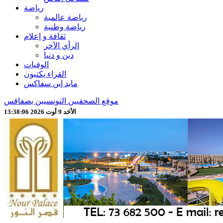
رياضة
رياضة عالمية
رياضة وطنية
ثقافة و إعلام
الرأي الآخر
دين و دنيا
الوفيات
القراء يكتبون
مايد إين سفاكس
موقع الصحفيين التونسيين بصفاقس
الأحَد 9 أوت 2026 13:38:08