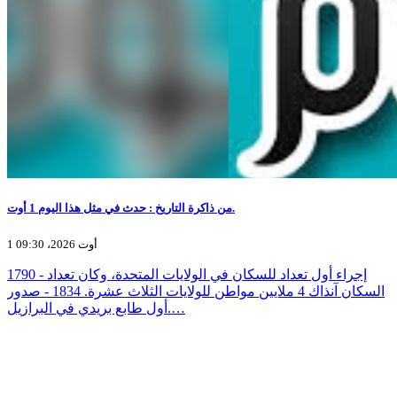
من ذاكرة التاريخ : حدث في مثل هذا اليوم 1 أوت.
1 أوت 2026، 09:30
1790 - إجراء أول تعداد للسكان في الولايات المتحدة، وكان تعداد
السكان آنذاك 4 ملايين مواطن للولايات الثلاث عشرة. 1834 - صدور
أول طابع بريدي في البرازيل.…