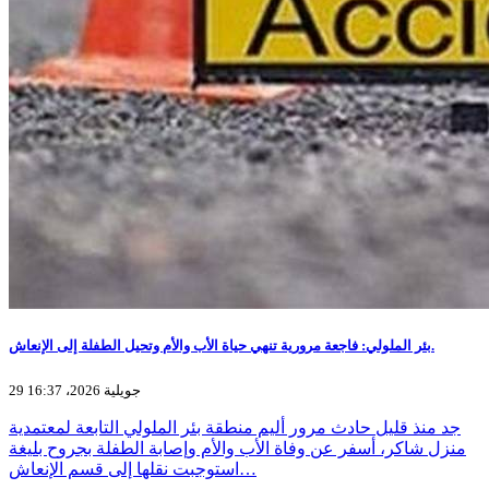
بئر الملولي: فاجعة مرورية تنهي حياة الأب والأم وتحيل الطفلة إلى الإنعاش.
29 جويلية 2026، 16:37
جد منذ قليل حادث مرور أليم منطقة بئر الملولي التابعة لمعتمدية
منزل شاكر، أسفر عن وفاة الأب والأم وإصابة الطفلة بجروح بليغة
استوجبت نقلها إلى قسم الإنعاش…