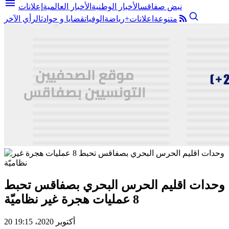
menu
نبض صفاقس
الأخبار الوطنية
الأخبار العالمية
إعلانات
متنوعة
اعلانات+
رياضة
الوفيات
قضايا و حوادث
الرأي الآخر
وحدات اقليم الحرس البحري بصفاقس تحبط
8 عمليات هجرة غير نظاميّة
20 أكتوبر 2020، 19:15