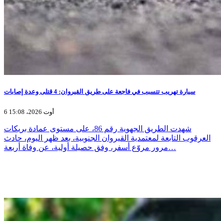
سيارة تهريب تتسبب في فاجعة على طريق القيروان: 4 قتلى وعدة إصابات
6 أوت 2026، 15:08
شهدت الطريق الجهوية رقم 86، على مستوى عمادة بريكات
العرقوب التابعة لمعتمدية القيروان الجنوبية، بعد ظهر اليوم، حادث
مرور مروّع أسفر، وفق حصيلة أولية، عن وفاة أربعة…