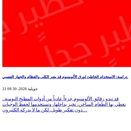
دراسة: الاستخدام الخاطئ لورق الألومنيوم قد يضر الكلى والعظام والجهاز العصبي.
31 جويلية 2026، 09:30
قد تبدو رقائق الألومنيوم جزءاً عادياً من أدوات المطبخ اليومية..
نغطي بها الطعام الساخن، نخبز بداخلها، ونستخدمها لحفظ الوجبات
دون تفكير طويل. لكن ما لا يدركه الكثيرون…