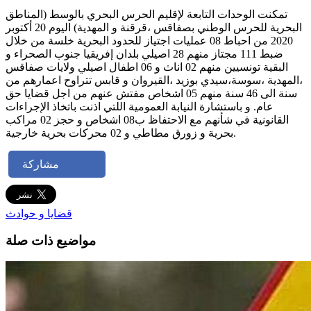
تمكنت الوحدات التابعة لإقليم الحرس البحري بالوسط (المناطق
البحرية للحرس الوطني بصفاقس ،قرقنة و المهدية) اليوم 20 أكتوبر
2020 من احباط 08 عمليات اجتياز للحدود البحرية خلسة من خلال
ضبط 111 مجتاز منهم 28 اصيلي بلدان إفريقيا جنوب الصحراء و
البقية تونسيين منهم 02 اناث و 06 اطفال اصيلي ولايات صفاقس
،المهدية ،سوسة،سيدي بوزيد ،القيروان و قابس تتراوح اعمارهم من
سنة الى 46 سنة منهم 05 اشخاص مفتش عنهم من اجل قضايا حق
عام. و باستشارة النيابة العمومية اللتي اذنت باتخاذ الإجراءات
القانونية في شأنهم مع الاحتفاظ ب08 اشخاص و حجز 02 مراكب
بحرية و زورق مطاطي و 02 محركات بحرية خارجية.
مشاركة
قضايا و حوادث
مواضيع ذات صلة