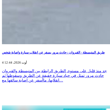
طريق المتبسطة - القيروان : حادث مرور يسفر عن انقلاب سيارة واصابة شخص
4 أوت 2026، 12:44
جد منذ قليل على مستوى الطريق الرابطة بين المتبسطة والقيروان
حادث مرور تمثل في حياد سيارة خفيفة عن الطريق وسقوطها ثم
انقلابها، ماأسفر عن اصابة سائقها مع…