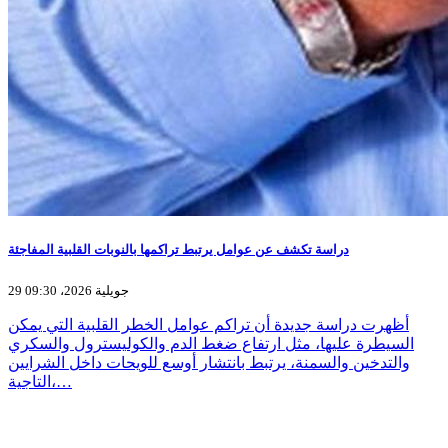
دراسة تكشف عن عوامل يرتبط تراكمها بالنوبات القلبية المفاجئة
29 جويلية 2026، 09:30
أظهرت دراسة جديدة أن تراكم عوامل الخطر القلبية التي يمكن
السيطرة عليها، مثل ارتفاع ضغط الدم والكوليسترول والسكري
والتدخين والسمنة، يرتبط بانتشار أوسع للويحات داخل الشرايين
التاجية،…