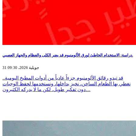
دراسة: الاستخدام الخاطئ لورق الألومنيوم قد يضر الكلى والعظام والجهاز العصبي.
31 جويلية 2026، 09:30
قد تبدو رقائق الألومنيوم جزءاً عادياً من أدوات المطبخ اليومية..
نغطي بها الطعام الساخن، نخبز بداخلها، ونستخدمها لحفظ الوجبات
دون تفكير طويل. لكن ما لا يدركه الكثيرون…