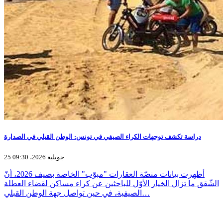
دراسة تكشف توجهات الكراء الصيفي في تونس: الوطن القبلي في الصدارة
25 جويلية 2026، 09:30
أظهرت بيانات منصّة العقارات "مبوّب" الخاصة بصيف 2026، أنّ
الشّقق ما تزال الخيار الأوّل للباحثين عن كراء مساكن لقضاء العطلة
الصيفية، في حين تواصل جهة الوطن القبلي…