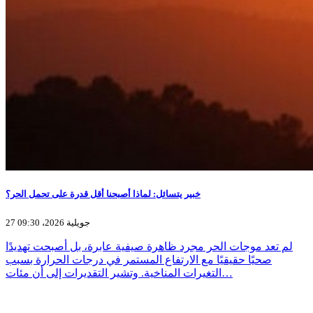
خبير يتسائل: لماذا أصبحنا أقل قدرة على تحمل الحر؟
27 جويلية 2026، 09:30
لم تعد موجات الحر مجرد ظاهرة صيفية عابرة، بل أصبحت تهديدًا
صحيًا حقيقيًا مع الارتفاع المستمر في درجات الحرارة بسبب
التغيرات المناخية. وتشير التقديرات إلى أن مئات…