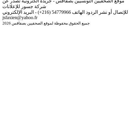
موقع الصحفيين التونسيين بصفاقس - جريدة الكترونية تصدر عن
شركة جسور للإعلانات
للإتصال أو نشر الردود الهاتف 54779966 (216+) - البريد الإلكتروني
jsfaxien@yahoo.fr
جميع الحقوق محفوظة لموقع الصحفيين بصفاقس 2026