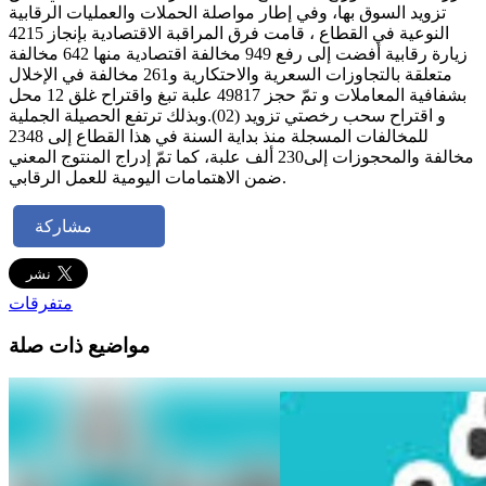
تزويد السوق بها، وفي إطار مواصلة الحملات والعمليات الرقابية
النوعية في القطاع ، قامت فرق المراقبة الاقتصادية بإنجاز 4215
زيارة رقابية أفضت إلى رفع 949 مخالفة اقتصادية منها 642 مخالفة
متعلقة بالتجاوزات السعرية والاحتكارية و261 مخالفة في الإخلال
بشفافية المعاملات و تمّ حجز 49817 علبة تبغ واقتراح غلق 12 محل
و اقتراح سحب رخصتي تزويد (02).وبذلك ترتفع الحصيلة الجملية
للمخالفات المسجلة منذ بداية السنة في هذا القطاع إلى 2348
مخالفة والمحجوزات إلى230 ألف علبة، كما تمّ إدراج المنتوج المعني
ضمن الاهتمامات اليومية للعمل الرقابي.
مشاركة
متفرقات
مواضيع ذات صلة