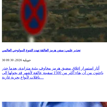
تحذير علمي: سفن هرمز العالقة تهدد التنوع البيولوجي العالمي
30 جويلية 2026، 09:30
أثار استمرار إغلاق مضيق هرمز مخاوف بيئية متزايدة، بعدما حذر
باحثون من أن بقاء أكثر من 1500 سفينة عالقة لأشهر قد يحولها إلى
ناقلات لأنواع بحرية غازية…