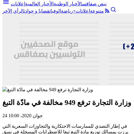
menu
نبض صفاقس
الأخبار الوطنية
الأخبار العالمية
إعلانات
متنوعة
اعلانات+
رياضة
الوفيات
قضايا و حوادث
الرأي الآخر
وزارة التجارة ترفع 949 مخالفة في مادّة التبغ
24 جوان 2020، 10:00
في إطار التصدي للممارسات الاحتكارية والتجاوزات السعرية التي
برزت بمسالك توزيع مادة التبغ تبعا للاضطرابات المسجلة في نسق