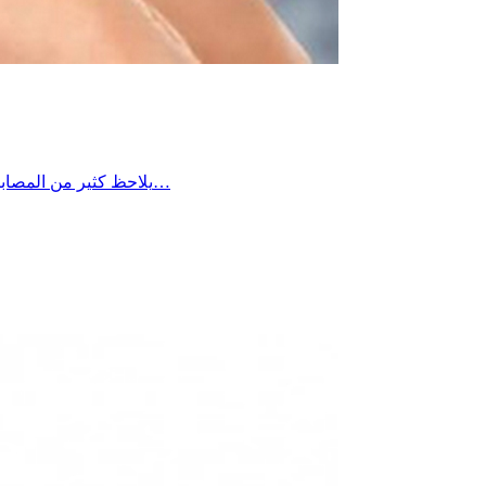
يلاحظ كثير من المصابين بالسكر أن مستوياته في الدم تكون أعلى في الصباح مقارنة ببقية أوقات اليوم، ويعود ذلك غالبًا إلى ما يُعرف بـ”ظاهرة الفجر”، حيث يؤدي…