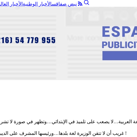
نبض صفاقس
الأخبار الوطنية
الأخبار العال
اللغة العربية…لا يصعب على تلميذ في الإبتدائي…وتظهر في صورة لا تشر
غريب أن لا تتقن الوزيرة لغة بلدها…ورئيسها المشرف على الديبلوماسية هو الرئيس الأكثر تعلقا وتمسكا وتكلما باللغة العربية الفصحى !