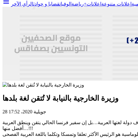
menu
مية
إعلانات متنوعة
اعلانات+
رياضة
الوفيات
قضايا و حوادث
الرأي الآخر
وزيرة الخارجية بالنيابة لا تُتقن لغة بلدها
28 جويلية 2020، 17:52
ف دولة لغتها العربية…بل إن سفير فرنسا الحالي يتقن وينطق العربية
أفضل منها…!!!