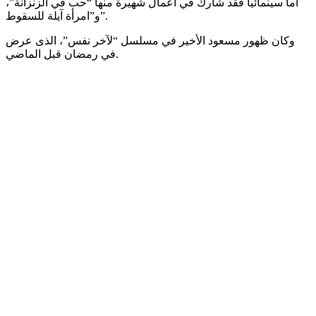
أما سينمائيا فقد شارك في أعمال شهيرة منها “حب في الزنزانة”،
و”امرأة آيلة للسقوط”.
وكان ظهور مسعود الأخير في مسلسل “لآخر نفس”، الذى عرض
في رمضان قبل الماضي.