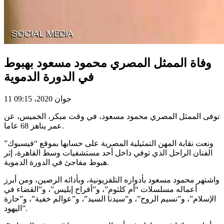
وفاة الممثل المصري محمود مسعود بهبوط
في الدورة الدموية
11 جوان 2020، 09:15
توفى الممثل المصري محمود مسعود، في وقت مبكر، الخميس، عن
عمر يناهز 68 عاما.
ونعت نقابة المهن التمثيلية المصرية على حسابها بموقع “فيسبوك”
الفنان الراحل الذي توفي داخل أحد مستشفيات وسط القاهرة، إثر
هبوط مفاجئ في الدورة الدموية.
واشتهر محمود مسعود بأدواره التلفزيونية، وبأدائه الرصين، ومن أبرز
أعماله مسلسلات “أم كلثوم”، و”أفراح إبليس”، و”القضاء في
الإسلام”، و”نسيم الروح”، و”سيدنا السيد”، و”عوالم خفية”، و”حارة
اليهود”.